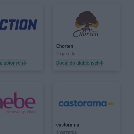
Chorten
a
2 gazetki
ławy
 ulubionych
Dodaj do ulubionych
czecin
maszów Mazowiecki
Carrefour
Toruń
ocław
castorama
elona Góra
1 gazetka