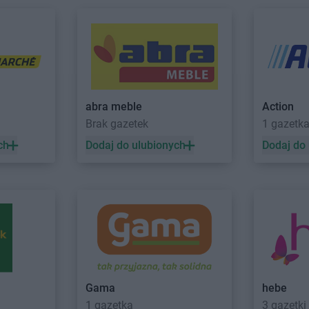
Carrefour
Oświęcim
abra meble
Action
Brak gazetek
1 gazetk
rybunalski
Carrefour
Poznań
Carrefour
Pu
ch
Dodaj do ulubionych
Dodaj do
Carrefour
Stojadła
Carrefour
Sz
 Gdański
Carrefour
Suwałki
e Góry
Carrefour
Tczew
Carrefour
To
 Śląski
Carrefour
Wołomin
Carrefour
Wr
Gama
hebe
Carrefour
Zgorzelec
Carrefour
Zi
1 gazetka
3 gazetki