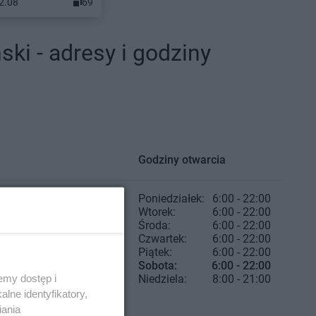
12.08
69
ki - adresy i godziny
Godziny otwarcia
Poniedziałek:
6:00 - 22:00
Wtorek:
6:00 - 22:00
Środa:
6:00 - 22:00
Czwartek:
6:00 - 22:00
Piątek:
6:00 - 22:00
Sobota:
6:00 - 22:00
emy dostęp i
Niedziela:
8:00 - 21:00
lne identyfikatory,
iania