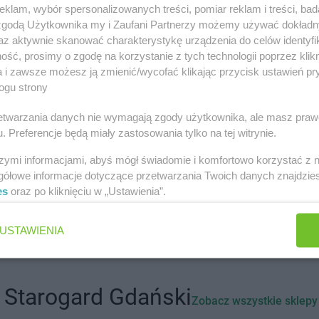
klam, wybór spersonalizowanych treści, pomiar reklam i treści, bad
miastach
 zgodą Użytkownika my i Zaufani Partnerzy możemy używać dokład
az aktywnie skanować charakterystykę urządzenia do celów identyfi
Carrefour
Bielsko-Biała
Carrefour
By
ść, prosimy o zgodę na korzystanie z tych technologii poprzez klikn
a i zawsze możesz ją zmienić/wycofać klikając przycisk ustawień pr
ocławskie
Carrefour
Bolesławiec
Carrefour
By
ogu strony
Carrefour
Chorzów
Carrefour
Cz
rzetwarzania danych nie wymagają zgody użytkownika, ale masz praw
. Preferencje będą miały zastosowania tylko na tej witrynie.
łopolski
Carrefour
Gorzów Wielkopolski
szymi informacjami, abyś mógł świadomie i komfortowo korzystać z
Carrefour
Grudziądz
gółowe informacje dotyczące przetwarzania Twoich danych znajdzi
es
oraz po kliknięciu w „Ustawienia”.
USTAWIENIA
-Koźle
Carrefour
Kłodzko
Carrefour
Kr
Carrefour
Konin
Carrefour
Kr
 Starogard Gdański
Zobacz wszystkie sklepy