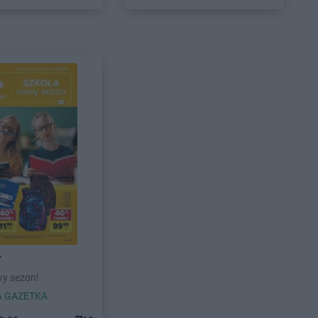
r
wy sezon!
 GAZETKA