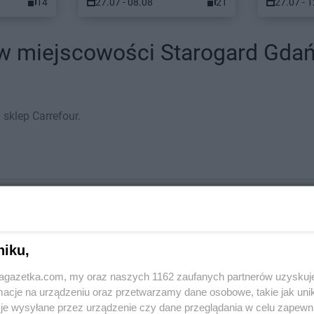
14
27.07 - 08.08
21
27.07 - 
w miejscowości Starogard Gdańs
sklep Carrefour.
niku,
jagazetka.com, my oraz naszych 1162 zaufanych partnerów uzyskuj
cje na urządzeniu oraz przetwarzamy dane osobowe, takie jak unika
je wysyłane przez urządzenie czy dane przeglądania w celu zapewn