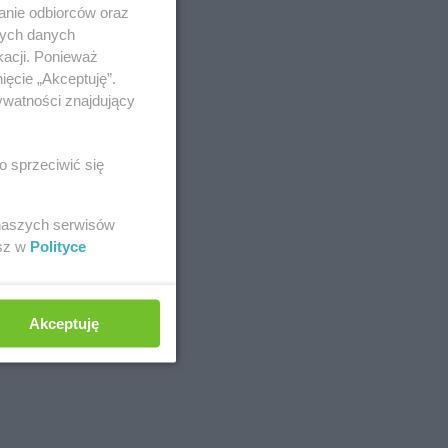
anie odbiorców oraz
nych danych
kacji. Ponieważ
dgoszcz
ięcie „Akceptuję”.
ywatności znajdujący
tom
ęstochowa
o sprzeciwić się
 naszych serwisów
esz w
Polityce
Akceptuję
aków
Carrefour
Kutno
osno
Carrefour
Kwidzyn