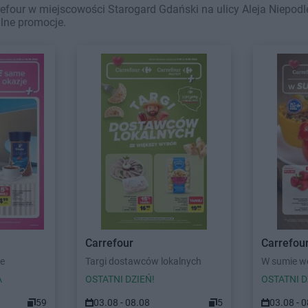
efour w miejscowości Starogard Gdański na ulicy Aleja Niepodl
alne promocje.
Carrefour
Carrefou
e
Targi dostawców lokalnych
W sumie we
A
OSTATNI DZIEŃ!
OSTATNI D
59
03.08 - 08.08
5
03.08 - 