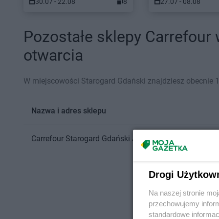
30.07 - 22.08
8
27.07 - 08.08
Pozostałe sklepy Carrefour 
otwarcia
W miejscowości Starogard Gdański znajdziesz obecnie 1 
Nazwa i adres sklepu
Carrefour
Starogard Gdański
Aleja Niepodległości 2a
Drogi Użytkow
Na naszej stronie mo
przechowujemy informa
standardowe informac