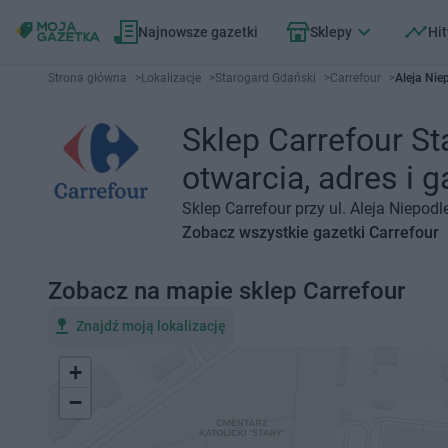
Najnowsze gazetki
Sklepy
Hit
Strona główna
>
Lokalizacje
>
Starogard Gdański
>
Carrefour
>
Aleja Nie
Sklep Carrefour St
otwarcia, adres i g
Sklep Carrefour przy ul. Aleja Niepod
Zobacz wszystkie gazetki Carrefour
Zobacz na mapie sklep Carrefour
Znajdź moją lokalizację
+
−