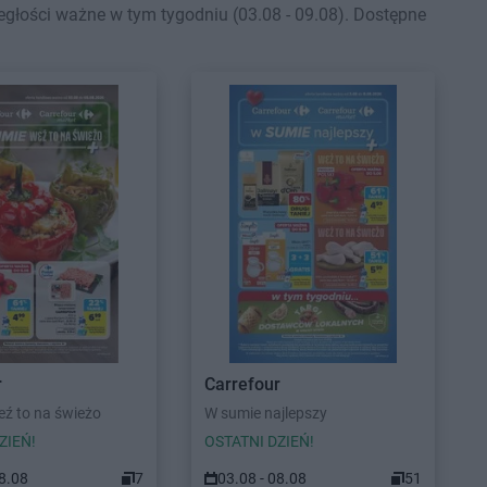
egłości ważne w tym tygodniu (03.08 - 09.08). Dostępne
r
Carrefour
ź to na świeżo
W sumie najlepszy
ZIEŃ!
OSTATNI DZIEŃ!
08.08
7
03.08 - 08.08
51