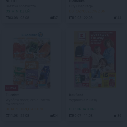
NETTO
Biedronka
Gazetka spożywcza
Hity i inspiracje
OSTATNI DZIEŃ!
DO ROZPOCZĘCIA 2 DNI
03.08 - 08.08
37
10.08 - 22.08
44
NOWA!
E.Leclerc
Kaufland
Wybór w dobrej cenie - oferta
Wyprawka z klasą
rozszerzona
DO ROZPOCZĘCIA 3 DNI
DO KOŃCA 3 DNI
11.08 - 22.08
24
30.07 - 11.08
36