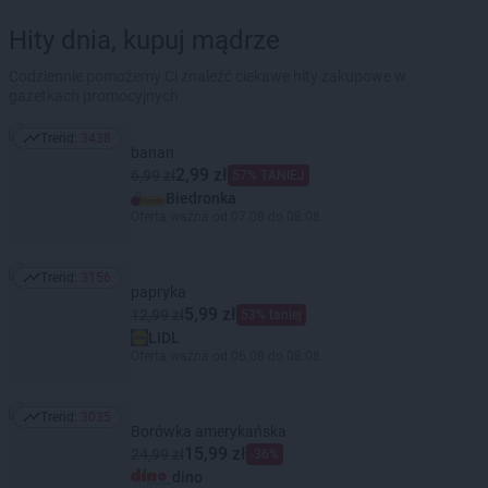
Hity dnia, kupuj mądrze
Codziennie pomożemy Ci znaleźć ciekawe hity zakupowe w
gazetkach promocyjnych
Trend:
3438
Trend: 3438
banan
2,99 zł
6,99 zł
57% TANIEJ
Biedronka
Oferta ważna od 07.08 do 08.08
Trend:
3156
Trend: 3156
papryka
5,99 zł
12,99 zł
53% taniej
LIDL
Oferta ważna od 06.08 do 08.08
Trend:
3035
Trend: 3035
Borówka amerykańska
15,99 zł
24,99 zł
-36%
dino