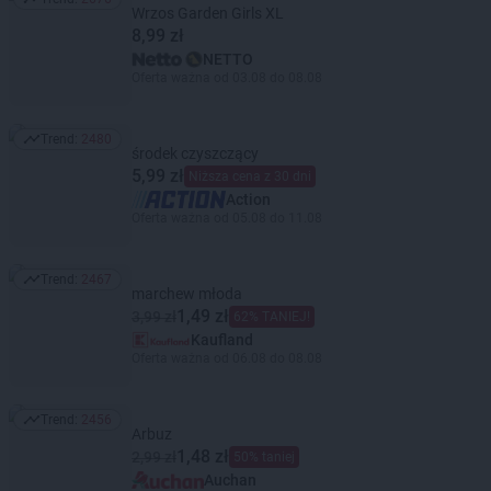
Trend: 2676
Wrzos Garden Girls XL
8,99 zł
NETTO
Oferta ważna od 03.08 do 08.08
Trend:
2480
Trend: 2480
środek czyszczący
5,99 zł
Niższa cena z 30 dni
Action
Oferta ważna od 05.08 do 11.08
Trend:
2467
Trend: 2467
marchew młoda
1,49 zł
3,99 zł
62% TANIEJ!
Kaufland
Oferta ważna od 06.08 do 08.08
Trend:
2456
Trend: 2456
Arbuz
1,48 zł
2,99 zł
50% taniej
Auchan