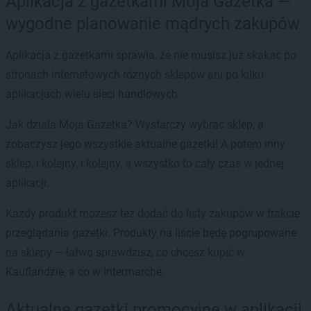
Aplikacja z gazetkami Moja Gazetka —
wygodne planowanie mądrych zakupów
Aplikacja z gazetkami sprawia, że nie musisz już skakać po
stronach internetowych różnych sklepów ani po kilku
aplikacjach wielu sieci handlowych.
Jak działa Moja Gazetka? Wystarczy wybrać sklep, a
zobaczysz jego wszystkie aktualne gazetki! A potem inny
sklep, i kolejny, i kolejny, a wszystko to cały czas w jednej
aplikacji.
Każdy produkt możesz też dodać do listy zakupów w trakcie
przeglądania gazetki. Produkty na liście będę pogrupowane
na sklepy — łatwo sprawdzisz, co chcesz kupić w
Kauflandzie, a co w Intermarche.
Aktualne gazetki promocyjne w aplikacji