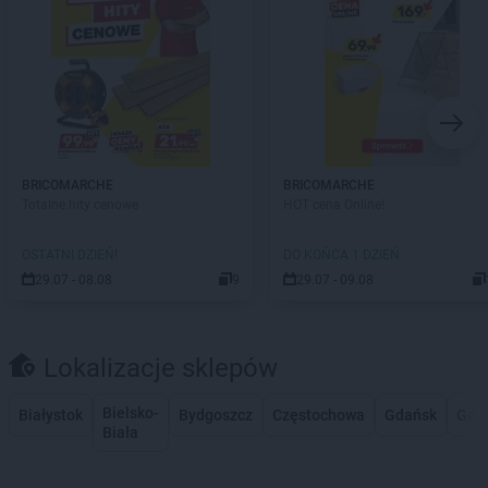
BRICOMARCHE
BRICOMARCHE
Totalne hity cenowe
HOT cena Online!
OSTATNI DZIEŃ!
DO KOŃCA 1 DZIEŃ
29.07 - 08.08
9
29.07 - 09.08
Lokalizacje sklepów
Bielsko-
Białystok
Bydgoszcz
Częstochowa
Gdańsk
Gdy
Biała