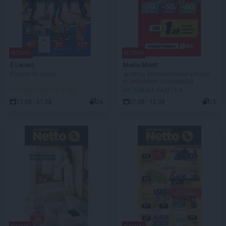
NOWA!
NOWA!
E.Leclerc
Media Markt
Powrót do szkoły
☀️Letnia ZestawoMania!☀️Kupuj
w zestawach i oszczędzaj
DO ROZPOCZĘCIA 3 DNI
AKTUALNA GAZETKA
11.08 - 31.08
24
07.08 - 12.08
15