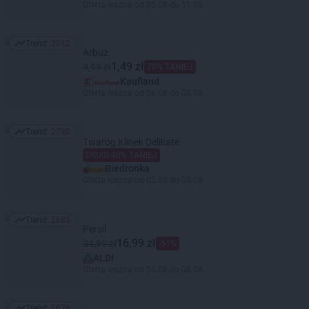
Oferta ważna od 05.08 do 11.08
Trend:
3012
Trend: 3012
Arbuz
1,49 zł
4,99 zł
70% TANIEJ
Kaufland
Oferta ważna od 06.08 do 08.08
Trend:
2730
Trend: 2730
Twaróg Klinek Delikate
DRUGI 40% TANIEJ
Biedronka
Oferta ważna od 03.08 do 08.08
Trend:
2685
Trend: 2685
Persil
16,99 zł
34,99 zł
-51%
ALDI
Oferta ważna od 05.08 do 08.08
Trend:
2676