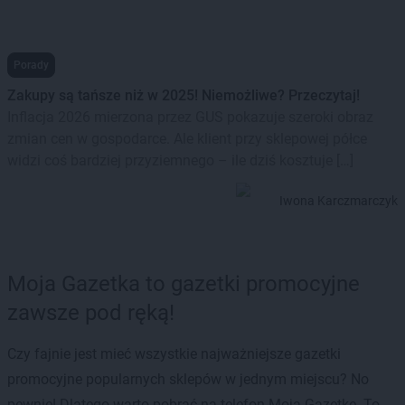
Porady
Zakupy są tańsze niż w 2025! Niemożliwe? Przeczytaj!
Inflacja 2026 mierzona przez GUS pokazuje szeroki obraz
zmian cen w gospodarce. Ale klient przy sklepowej półce
widzi coś bardziej przyziemnego – ile dziś kosztuje […]
Iwona Karczmarczyk
Moja Gazetka to gazetki promocyjne
zawsze pod ręką!
Czy fajnie jest mieć wszystkie najważniejsze gazetki
promocyjne popularnych sklepów w jednym miejscu? No
pewnie! Dlatego warto pobrać na telefon Moją Gazetkę. To