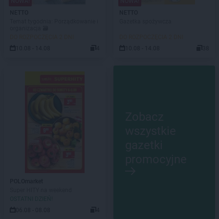
NOWA!
NOWA!
NETTO
NETTO
Temat tygodnia: Porządkowanie i
Gazetka spożywcza
organizacja 🗃️
DO ROZPOCZĘCIA 2 DNI
DO ROZPOCZĘCIA 2 DNI
10.08 - 14.08
4
10.08 - 14.08
38
Zobacz
wszystkie
gazetki
promocyjne
POLOmarket
Super HITY na weekend
OSTATNI DZIEŃ!
06.08 - 08.08
4