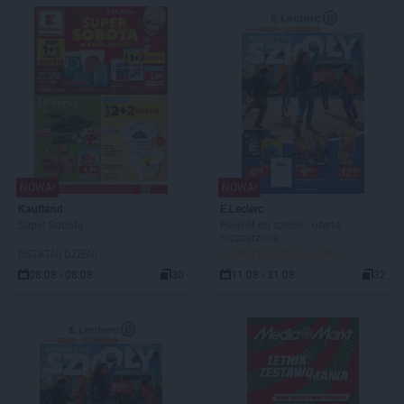
NOWA!
NOWA!
Kaufland
E.Leclerc
Super Sobota
Powrót do szkoły - oferta
rozszerzona
OSTATNI DZIEŃ!
DO ROZPOCZĘCIA 3 DNI
08.08 - 08.08
30
11.08 - 31.08
32