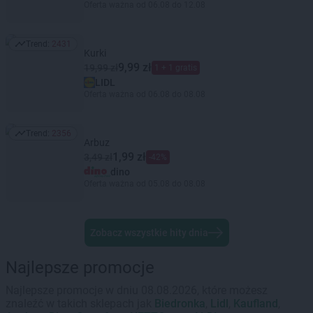
Oferta ważna od 06.08 do 12.08
Trend:
2431
Trend: 2431
Kurki
9,99 zł
19,99 zł
1 + 1 gratis
LIDL
Oferta ważna od 06.08 do 08.08
Trend:
2356
Trend: 2356
Arbuz
1,99 zł
3,49 zł
-42%
dino
Oferta ważna od 05.08 do 08.08
Zobacz wszystkie hity dnia
Najlepsze promocje
Najlepsze promocje w dniu 08.08.2026, które możesz
znaleźć w takich sklepach jak
Biedronka
,
Lidl
,
Kaufland
,