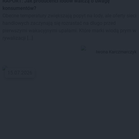
RAPORT: Jak producenci lodów walczą o uwagę
konsumentów?
Obecne temperatury zwiększają popyt na lody, ale oferty sieci
handlowych zaczynają się rozrastać na długo przed
pierwszymi wakacyjnymi upałami. Które marki wiodą prym w
rywalizacji […]
Iwona Karczmarczyk
15.07.2026