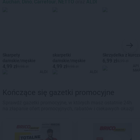
Auchan
,
Dino
,
Carrefour
,
NETTO
oraz
ALDI
Skarpety
skarpetki
Skrzydełka z kurcz
6,99 zł
damskie/męskie
damskie/męskie
8,99 zł
4,99 zł
4,99 zł
API
9,98 zł
9,98 zł
MA
ALDI
ALDI
Kończące się gazetki promocyjne
Sprawdź gazetki promocyjne, w których masz ostatnie 24h
na złapanie ofert promocyjnych, rabatów i ciekawych okazji