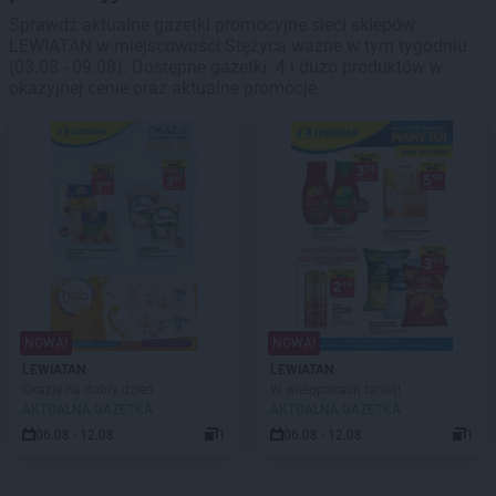
Sprawdź aktualne gazetki promocyjne sieci sklepów
LEWIATAN w miejscowości Stężyca ważne w tym tygodniu
(03.08 - 09.08). Dostępne gazetki: 4 i dużo produktów w
okazyjnej cenie oraz aktualne promocje.
NOWA!
NOWA!
LEWIATAN
LEWIATAN
Okazje na dobry dzień
W wielopakach taniej!
AKTUALNA GAZETKA
AKTUALNA GAZETKA
06.08 - 12.08
1
06.08 - 12.08
1