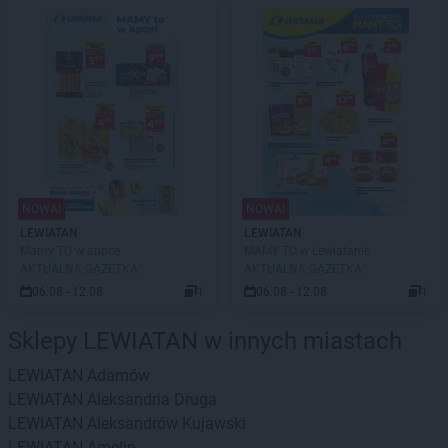
NOWA!
NOWA!
LEWIATAN
LEWIATAN
Mamy TO w appce
MAMY TO w Lewiatanie
AKTUALNA GAZETKA
AKTUALNA GAZETKA
06.08 - 12.08
1
06.08 - 12.08
1
Sklepy LEWIATAN w innych miastach
LEWIATAN
Adamów
LEWIATAN
Aleksandria Druga
LEWIATAN
Aleksandrów Kujawski
LEWIATAN
Amelin