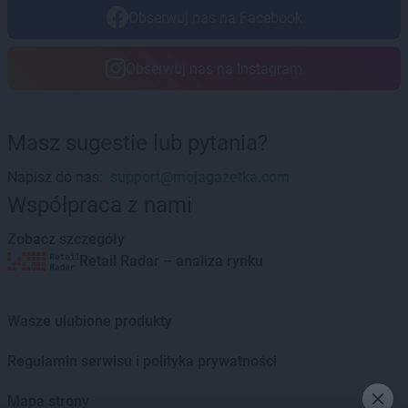
LEWIATAN
Brudzew
Obserwuj nas na Facebook
LEWIATAN
Brudzowice
LEWIATAN
Brusy
Obserwuj nas na Instagram
LEWIATAN
Brwilno
LEWIATAN
Brzeg
LEWIATAN
Brzemiona
Masz sugestie lub pytania?
LEWIATAN
Brześć Kujawski
LEWIATAN
Brzesko
Napisz do nas:
support@mojagazetka.com
LEWIATAN
Brzeziny
Współpraca z nami
LEWIATAN
Brzeziny-Kolonia
LEWIATAN
Brzeźnica
Zobacz szczegóły
LEWIATAN
Brzeźno
Retail Radar – analiza rynku
LEWIATAN
Brzostowiec
LEWIATAN
Brzozie
LEWIATAN
Brzozów Stary
Wasze ulubione produkty
LEWIATAN
Brzozowica Duża
Regulamin serwisu i polityka prywatności
LEWIATAN
Brzyszów
LEWIATAN
Buczkowice
Mapa strony
LEWIATAN
Budry