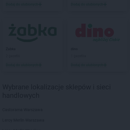
Dodaj do ulubionych
Dodaj do ulubionych
LEWIATAN
Barlinek
LEWIATAN
Bartniczka
LEWIATAN
Bartoszyce
LEWIATAN
Barwałd Dolny
LEWIATAN
Barwice
LEWIATAN
Batorz
LEWIATAN
Bębło
Żabka
dino
LEWIATAN
Będzin
2 gazetki
1 gazetka
LEWIATAN
Bejsce
Dodaj do ulubionych
Dodaj do ulubionych
LEWIATAN
Bełk
LEWIATAN
Bełżyce
LEWIATAN
Benice
Wybrane lokalizacje sklepów i sieci
LEWIATAN
Bęsia
handlowych
LEWIATAN
Bestwina
LEWIATAN
Bestwinka
Castorama Warszawa
LEWIATAN
Biadoliny Szlacheckie
LEWIATAN
Biała
Leroy Merlin Warszawa
LEWIATAN
Biała Druga