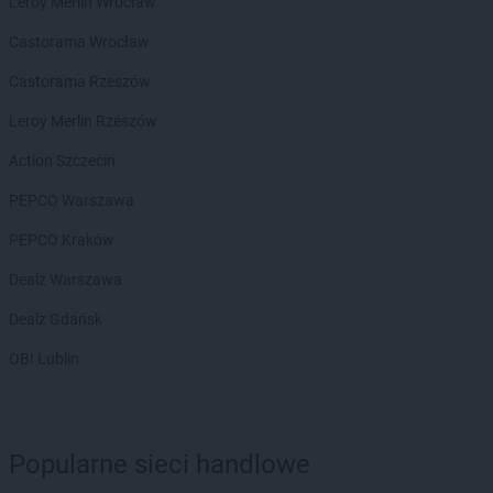
Leroy Merlin Wrocław
LEWIATAN
Biała Piska
LEWIATAN
Biała Podlaska
Castorama Wrocław
LEWIATAN
Białaczów
Castorama Rzeszów
LEWIATAN
Białka Tatrzańska
LEWIATAN
Białobłocie
Leroy Merlin Rzeszów
LEWIATAN
Białobrzegi
Action Szczecin
LEWIATAN
Białogóra
LEWIATAN
Białopole
PEPCO Warszawa
LEWIATAN
Biały Bór
PEPCO Kraków
LEWIATAN
Biały Kościół
LEWIATAN
Białystok
Dealz Warszawa
LEWIATAN
Bielkówko
Dealz Gdańsk
LEWIATAN
Bielsk
LEWIATAN
Bielsko-Biała
OBI Lublin
LEWIATAN
Bieńkowice
LEWIATAN
Bierawa
LEWIATAN
Biernatki
LEWIATAN
Bieruń
Popularne sieci handlowe
LEWIATAN
Bierzewice