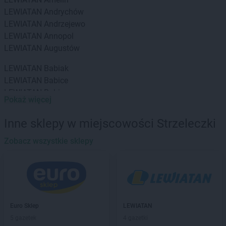
LEWIATAN
Andrychów
LEWIATAN
Andrzejewo
LEWIATAN
Annopol
LEWIATAN
Augustów
LEWIATAN
Babiak
LEWIATAN
Babice
LEWIATAN
Babin
Pokaż więcej
LEWIATAN
Baborów
LEWIATAN
Baboszewo
Inne sklepy w miejscowości Strzeleczki
LEWIATAN
Baciuty
LEWIATAN
Zobacz wszystkie sklepy
Bąkowo
LEWIATAN
Baligród
LEWIATAN
Balin
LEWIATAN
Banino
LEWIATAN
Baranowo
LEWIATAN
Barcino
Euro Sklep
LEWIATAN
LEWIATAN
Barczewo
5 gazetek
4 gazetki
LEWIATAN
Bargłów Kościelny