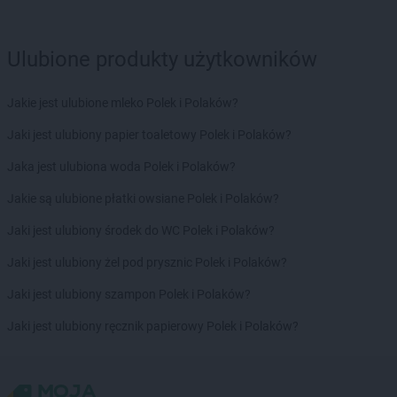
LEWIATAN
Bodzechów
LEWIATAN
Bodzentyn
Ulubione produkty użytkowników
LEWIATAN
Bogumiłowice
LEWIATAN
Bojano
Jakie jest ulubione mleko Polek i Polaków?
LEWIATAN
Bojszowy
LEWIATAN
Bolechowice
Jaki jest ulubiony papier toaletowy Polek i Polaków?
LEWIATAN
Bolesław
Jaka jest ulubiona woda Polek i Polaków?
LEWIATAN
Bolesławiec
LEWIATAN
Bolestraszyce
Jakie są ulubione płatki owsiane Polek i Polaków?
LEWIATAN
Boleszkowice
Jaki jest ulubiony środek do WC Polek i Polaków?
LEWIATAN
Bolków
LEWIATAN
Bolszewo
Jaki jest ulubiony żel pod prysznic Polek i Polaków?
LEWIATAN
Bondyrz
Jaki jest ulubiony szampon Polek i Polaków?
LEWIATAN
Borki
LEWIATAN
Borki Wielkie
Jaki jest ulubiony ręcznik papierowy Polek i Polaków?
LEWIATAN
Boronów
LEWIATAN
Borowa
LEWIATAN
Borowe