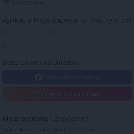
LEWIATAN
Borowie
LEWIATAN
Borowno
LEWIATAN
Borowo
Aplikacja Moja Gazetka na Twój telefon!
LEWIATAN
Borowy Młyn
LEWIATAN
Borucino
LEWIATAN
Borzęcin Mały
LEWIATAN
Bożejowice
LEWIATAN
Bożepole Wielkie
LEWIATAN
Bożewo
Bądź z nami na bieżąco
LEWIATAN
Bralin
LEWIATAN
Braniewo
Obserwuj nas na Facebook
LEWIATAN
Bratkowice
LEWIATAN
Brenna
Obserwuj nas na Instagram
LEWIATAN
Brenno
LEWIATAN
Brodnica
LEWIATAN
Brodnica Górna
LEWIATAN
Brodowe Łąki
Masz sugestie lub pytania?
LEWIATAN
Brożec
Napisz do nas:
support@mojagazetka.com
LEWIATAN
Brudzeń Duży