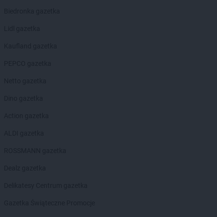
LEWIATAN
Biesal
Biedronka gazetka
LEWIATAN
Bieżuń
Lidl gazetka
LEWIATAN
Bilcza
LEWIATAN
Biłgoraj
Kaufland gazetka
LEWIATAN
Biórków Wielki
PEPCO gazetka
LEWIATAN
Biskupice
LEWIATAN
Biskupie-Kolonia
Netto gazetka
LEWIATAN
Biskupiec
Dino gazetka
LEWIATAN
Biszcza
LEWIATAN
Bisztynek
Action gazetka
LEWIATAN
Bładnice Dolne
ALDI gazetka
LEWIATAN
Błażek
LEWIATAN
Blizne
ROSSMANN gazetka
LEWIATAN
Bobolice
Dealz gazetka
LEWIATAN
Bobrek
LEWIATAN
Bobrowa
Delikatesy Centrum gazetka
LEWIATAN
Bobrowniki
Gazetka Świąteczne Promocje
LEWIATAN
Bochnia
LEWIATAN
Bodzanów