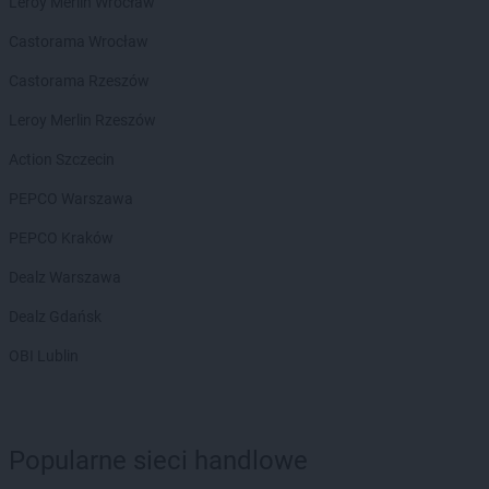
Leroy Merlin Wrocław
LEWIATAN
Biała Piska
LEWIATAN
Biała Podlaska
Castorama Wrocław
LEWIATAN
Białaczów
Castorama Rzeszów
LEWIATAN
Białka Tatrzańska
LEWIATAN
Białobłocie
Leroy Merlin Rzeszów
LEWIATAN
Białobrzegi
Action Szczecin
LEWIATAN
Białogóra
LEWIATAN
Białopole
PEPCO Warszawa
LEWIATAN
Biały Bór
PEPCO Kraków
LEWIATAN
Biały Kościół
LEWIATAN
Białystok
Dealz Warszawa
LEWIATAN
Bielkówko
Dealz Gdańsk
LEWIATAN
Bielsk
LEWIATAN
Bielsko-Biała
OBI Lublin
LEWIATAN
Bieńkowice
LEWIATAN
Bierawa
LEWIATAN
Biernatki
LEWIATAN
Bieruń
Popularne sieci handlowe
LEWIATAN
Bierzewice