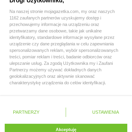
Drogi Użytkowniku,
Współpraca z nami
LEWIATAN
Brudzew
LEWIATAN
Na naszej stronie mojagazetka.com, my oraz naszych
Brudzowice
Zobacz szczegóły
1162 zaufanych partnerów uzyskujemy dostęp i
LEWIATAN
Brusy
Retail Radar – analiza rynku
przechowujemy informacje na urządzeniu oraz
LEWIATAN
Brwilno
przetwarzamy dane osobowe, takie jak unikalne
LEWIATAN
Brzeg
identyfikatory, standardowe informacje wysyłane przez
LEWIATAN
Brzemiona
Wasze ulubione produkty
urządzenie czy dane przeglądania w celu zapewniania
LEWIATAN
Brześć Kujawski
spersonalizowanych reklam, wybór spersonalizowanych
LEWIATAN
Brzesko
Regulamin serwisu i polityka prywatności
treści, pomiar reklam i treści, badanie odbiorców oraz
LEWIATAN
Brzeziny
ulepszanie usług. Za zgodą Użytkownika my i Zaufani
LEWIATAN
Brzeziny-Kolonia
Mapa strony
Partnerzy możemy używać dokładnych danych
LEWIATAN
Brzeźnica
geolokalizacyjnych oraz aktywnie skanować
Zawsze najnowsze gazetki w naszej
Wszystkie miasta z lokalizacjami sklepów
LEWIATAN
Brzeźno
charakterystykę urządzenia do celów identyfikacji.
LEWIATAN
Ponieważ cenimy Twoją prywatność, prosimy o zgodę na
Brzostowiec
aplikacji
korzystanie z tych technologii poprzez kliknięcie
LEWIATAN
Brzozie
„Akceptuję”. Zgoda jest dobrowolna i zawsze możesz ją
LEWIATAN
Brzozów Stary
+ 1,5 mln zadowolonych kupujących
zmienić/wycofać klikając przycisk ustawień prywatności
Polska
Czechy
Ukraina
Litwa
Słowacja
Rumunia
LEWIATAN
Brzozowica Duża
PARTNERZY
USTAWIENIA
znajdujący się w lewym dolnym rogu strony
LEWIATAN
Brzyszów
LEWIATAN
Buczkowice
. Niektóre rodzaje przetwarzania danych nie wymagają
Akceptuję
LEWIATAN
Budry