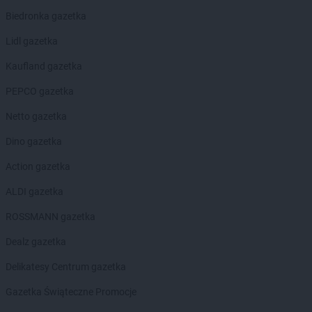
LEWIATAN
Biesal
Biedronka gazetka
LEWIATAN
Bieżuń
Lidl gazetka
LEWIATAN
Bilcza
LEWIATAN
Biłgoraj
Kaufland gazetka
LEWIATAN
Biórków Wielki
PEPCO gazetka
LEWIATAN
Biskupice
LEWIATAN
Biskupie-Kolonia
Netto gazetka
LEWIATAN
Biskupiec
Dino gazetka
LEWIATAN
Biszcza
LEWIATAN
Bisztynek
Action gazetka
LEWIATAN
Bładnice Dolne
ALDI gazetka
LEWIATAN
Błażek
LEWIATAN
Blizne
ROSSMANN gazetka
LEWIATAN
Bobolice
Dealz gazetka
LEWIATAN
Bobrek
LEWIATAN
Bobrowa
Delikatesy Centrum gazetka
LEWIATAN
Bobrowniki
Gazetka Świąteczne Promocje
LEWIATAN
Bochnia
LEWIATAN
Bodzanów