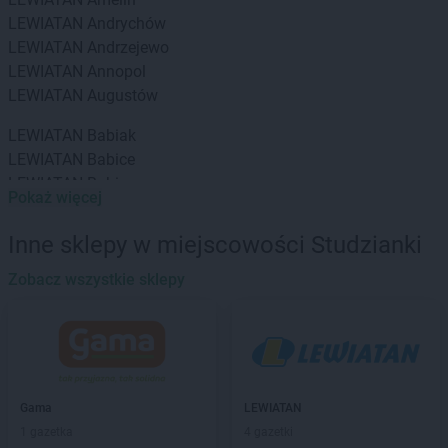
LEWIATAN
Andrychów
LEWIATAN
Andrzejewo
LEWIATAN
Annopol
LEWIATAN
Augustów
LEWIATAN
Babiak
LEWIATAN
Babice
LEWIATAN
Babin
Pokaż więcej
LEWIATAN
Baborów
LEWIATAN
Baboszewo
Inne sklepy w miejscowości Studzianki
LEWIATAN
Baciuty
LEWIATAN
Zobacz wszystkie sklepy
Bąkowo
LEWIATAN
Baligród
LEWIATAN
Balin
LEWIATAN
Banino
LEWIATAN
Baranowo
LEWIATAN
Barcino
Gama
LEWIATAN
LEWIATAN
Barczewo
1 gazetka
4 gazetki
LEWIATAN
Bargłów Kościelny