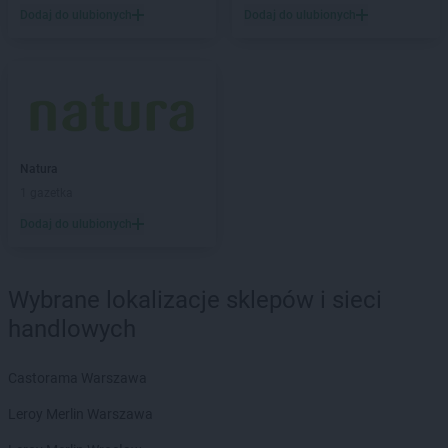
Dodaj do ulubionych
Dodaj do ulubionych
LEWIATAN
Barlinek
LEWIATAN
Bartniczka
LEWIATAN
Bartoszyce
LEWIATAN
Barwałd Dolny
LEWIATAN
Barwice
LEWIATAN
Batorz
LEWIATAN
Bębło
Natura
LEWIATAN
Będzin
1 gazetka
LEWIATAN
Bejsce
Dodaj do ulubionych
LEWIATAN
Bełk
LEWIATAN
Bełżyce
LEWIATAN
Benice
Wybrane lokalizacje sklepów i sieci
LEWIATAN
Bęsia
handlowych
LEWIATAN
Bestwina
LEWIATAN
Bestwinka
Castorama Warszawa
LEWIATAN
Biadoliny Szlacheckie
LEWIATAN
Biała
Leroy Merlin Warszawa
LEWIATAN
Biała Druga