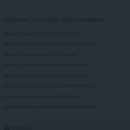
LEWIATAN
Bodzechów
LEWIATAN
Bodzentyn
Ulubione produkty użytkowników
LEWIATAN
Bogumiłowice
LEWIATAN
Bojano
Jakie jest ulubione mleko Polek i Polaków?
LEWIATAN
Bojszowy
LEWIATAN
Bolechowice
Jaki jest ulubiony papier toaletowy Polek i Polaków?
LEWIATAN
Bolesław
Jaka jest ulubiona woda Polek i Polaków?
LEWIATAN
Bolesławiec
LEWIATAN
Bolestraszyce
Jakie są ulubione płatki owsiane Polek i Polaków?
LEWIATAN
Boleszkowice
Jaki jest ulubiony środek do WC Polek i Polaków?
LEWIATAN
Bolków
LEWIATAN
Bolszewo
Jaki jest ulubiony żel pod prysznic Polek i Polaków?
LEWIATAN
Bondyrz
Jaki jest ulubiony szampon Polek i Polaków?
LEWIATAN
Borki
LEWIATAN
Borki Wielkie
Jaki jest ulubiony ręcznik papierowy Polek i Polaków?
LEWIATAN
Boronów
LEWIATAN
Borowa
LEWIATAN
Borowe