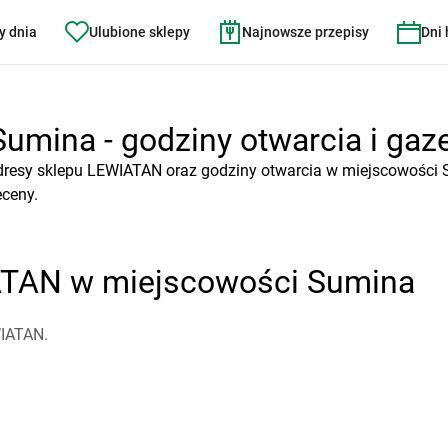
y dnia
Ulubione sklepy
Najnowsze przepisy
Dni
mina - godziny otwarcia i gaze
dresy sklepu LEWIATAN oraz godziny otwarcia w miejscowości
eceny.
ATAN w miejscowości Sumina
WIATAN.