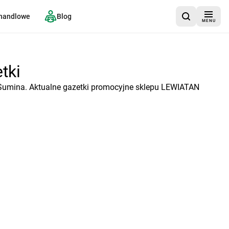
 handlowe
Blog
MENU
tki
 Sumina. Aktualne gazetki promocyjne sklepu LEWIATAN