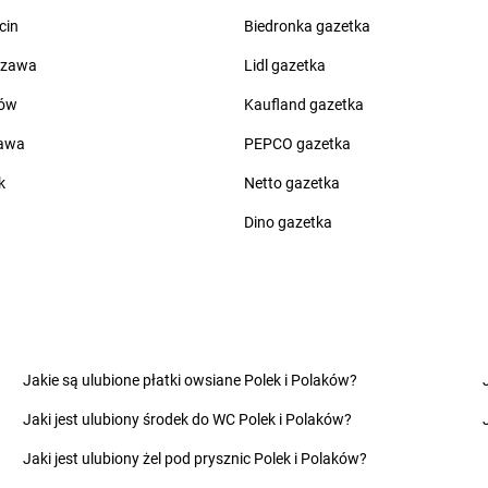
Kolonia
LEWIATAN
Borowe
LEWIATAN
B
cin
Biedronka gazetka
LEWIATAN
Borowie
LEWIATAN
B
LEWIATAN
Borowno
LEWIATAN
B
szawa
Lidl gazetka
ów
Kaufland gazetka
LEWIATAN
Ciachcin Nowy
LEWIATAN
C
LEWIATAN
Ciche
LEWIATAN
C
zawa
PEPCO gazetka
LEWIATAN
Cicibór Duży
LEWIATAN
C
k
Netto gazetka
LEWIATAN
Ciechanów
LEWIATAN
C
ce
LEWIATAN
Ciechocin
LEWIATAN
C
Dino gazetka
LEWIATAN
Cieksyn
LEWIATAN
C
no
LEWIATAN
Cielętniki
LEWIATAN
C
LEWIATAN
Ciepielowice
LEWIATAN
C
LEWIATAN
Cieszyn
LEWIATAN
C
e
LEWIATAN
Cieszyno
LEWIATAN
C
LEWIATAN
Cisek
LEWIATAN
C
Jakie są ulubione płatki owsiane Polek i Polaków?
wo
LEWIATAN
Cyców
LEWIATAN
C
Jaki jest ulubiony środek do WC Polek i Polaków?
w
LEWIATAN
Cykarzew Północny
LEWIATAN
C
LEWIATAN
Cynków
LEWIATAN
C
Jaki jest ulubiony żel pod prysznic Polek i Polaków?
LEWIATAN
Czaniec
LEWIATAN
C