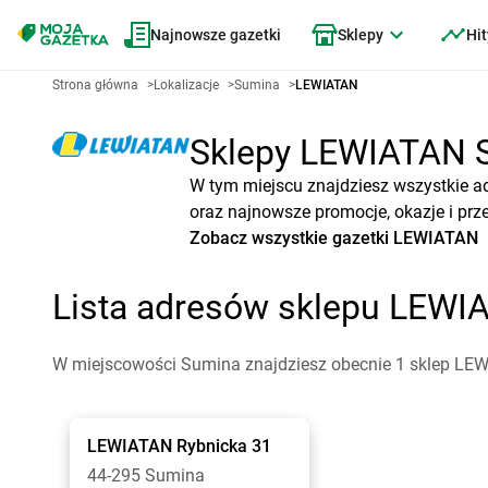
Najnowsze gazetki
Sklepy
Hit
Strona główna
>
Lokalizacje
>
Sumina
>
LEWIATAN
Sklepy LEWIATAN Su
W tym miejscu znajdziesz wszystkie a
oraz najnowsze promocje, okazje i prz
Zobacz wszystkie gazetki LEWIATAN
Lista adresów sklepu LEWI
W miejscowości Sumina znajdziesz obecnie 1 sklep LE
LEWIATAN
Rybnicka 31
44-295 Sumina