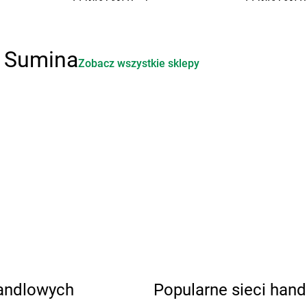
LEWIATAN
Bochnia
LEWIATAN
B
LEWIATAN
Bodzanów
LEWIATAN
B
LEWIATAN
Bodzechów
LEWIATAN
B
ciół
LEWIATAN
Bodzentyn
LEWIATAN
B
i Sumina
Zobacz wszystkie sklepy
LEWIATAN
Bogumiłowice
LEWIATAN
B
o
LEWIATAN
Bojano
LEWIATAN
B
LEWIATAN
Bojszowy
LEWIATAN
B
iała
LEWIATAN
Bolechowice
LEWIATAN
B
ce
LEWIATAN
Bolesław
LEWIATAN
B
LEWIATAN
Bolesławiec
LEWIATAN
B
LEWIATAN
Bolestraszyce
LEWIATAN
B
LEWIATAN
Boleszkowice
LEWIATAN
B
e
LEWIATAN
Bolków
LEWIATAN
B
LEWIATAN
Bolszewo
LEWIATAN
B
LEWIATAN
Bondyrz
LEWIATAN
B
LEWIATAN
Borki
LEWIATAN
B
LEWIATAN
Borki Wielkie
LEWIATAN
B
ielki
LEWIATAN
Boronów
LEWIATAN
B
handlowych
Popularne sieci han
LEWIATAN
Borowa
LEWIATAN
B