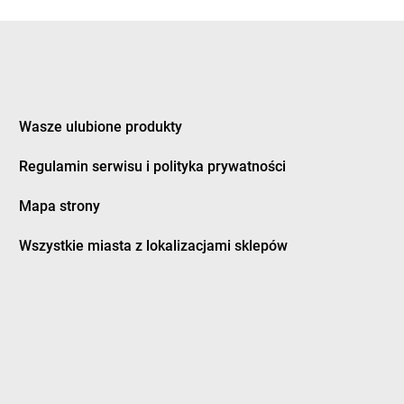
rogoszewo
LEWIATAN
Dynów
rwalew
LEWIATAN
Działdowo
rzewica
LEWIATAN
Działoszyce
rzycim
LEWIATAN
Działyń
Wasze ulubione produkty
ubeninki
LEWIATAN
Dziembowo
Regulamin serwisu i polityka prywatności
ubidze
LEWIATAN
Dzierżanowo
ubienka
LEWIATAN
Dzierzgoń
Mapa strony
uczki
LEWIATAN
Dzierżów
usocin
LEWIATAN
Dziewiętlice
Wszystkie miasta z lokalizacjami sklepów
uszniki-Zdrój
LEWIATAN
Dzikowiec
worszowice
LEWIATAN
Dziwiszów
LEWIATAN
Dźwiersztyny
ylaki
LEWIATAN
Dźwierzuty
rampol