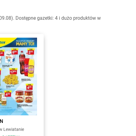
9.08). Dostępne gazetki: 4 i dużo produktów w
AN
 Lewiatanie