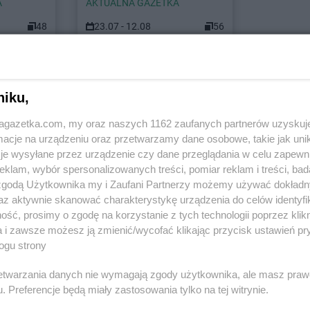
A
AKTUALNA GAZETKA
48
23.07 - 12.08
56
et w innych miastach
niku,
jagazetka.com, my oraz naszych 1162 zaufanych partnerów uzyskuj
et
Alwernia
Stokrotka Supermarket
cje na urządzeniu oraz przetwarzamy dane osobowe, takie jak unika
Augustów
je wysyłane przez urządzenie czy dane przeglądania w celu zapewn
klam, wybór spersonalizowanych treści, pomiar reklam i treści, bad
et
Stokrotka Supermarket
Białogard
Stokrotka S
 zgodą Użytkownika my i Zaufani Partnerzy możemy używać dokład
Stokrotka Supermarket
Białystok
Bobrowniki
az aktywnie skanować charakterystykę urządzenia do celów identyfi
et
Biała
Stokrotka Supermarket
Biecz
Stokrotka S
ść, prosimy o zgodę na korzystanie z tych technologii poprzez klikn
Stokrotka Supermarket
Bielawa
Boguchwała
a i zawsze możesz ją zmienić/wycofać klikając przycisk ustawień pr
ogu strony
et
Biała
Stokrotka Supermarket
Bielsko-
Stokrotka S
Biała
Stokrotka S
rzetwarzania danych nie wymagają zgody użytkownika, ale masz praw
et
Białka
Stokrotka Supermarket
Biłgoraj
Bolesławiec
. Preferencje będą miały zastosowania tylko na tej witrynie.
Stokrotka S