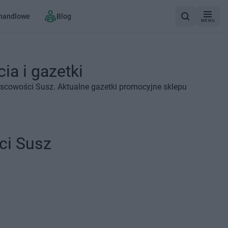
 handlowe
Blog
MENU
ia i gazetki
jscowości Susz. Aktualne gazetki promocyjne sklepu
ci Susz