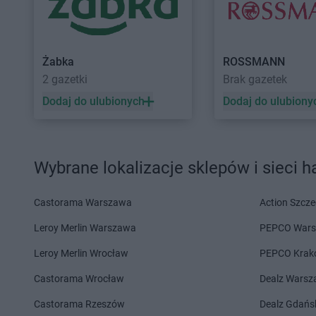
Stokrotka Supermarket
Stokrotka Supermark
Jabłonna-Majątek
Stokrotka Supermark
Stokrotka Supermarket
Janów
Jastrzębie-Zdrój
Żabka
ROSSMANN
Lubelski
2 gazetki
Brak gazetek
Stokrotka Supermarket
Stokrotka Supermark
Dodaj do ulubionych
Dodaj do ulubiony
Kalinówka
Stokrotka Supermark
Stokrotka Supermarket
Karczew
Stokrotka Supermark
Stokrotka Supermarket
Katowice
Stokrotka Supermark
Wybrane lokalizacje sklepów i sieci 
Stokrotka Supermarket
Stokrotka Supermark
Kazimierza Wielka
Stokrotka Supermark
Stokrotka Supermarket
Kębłów
Stokrotka Supermark
Castorama Warszawa
Action Szcze
Stokrotka Supermarket
Leroy Merlin Warszawa
Łabunie
Stokrotka Supermark
PEPCO War
Stokrotka Supermarket
Stokrotka Supermark
Leroy Merlin Wrocław
PEPCO Krak
Łagiewniki
Łaskarzew
Castorama Wrocław
Dealz Wars
Stokrotka Supermarket
Legnica
Stokrotka Supermark
Castorama Rzeszów
Dealz Gdańs