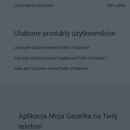
Stokrotka Supermarket
Stokrotka Supermark
Leroy Merlin Rzeszów
OBI Lublin
Maciejowice
Mazowiecki
Stokrotka Supermarket
Stokrotka Supermark
Magnuszew
Górna
Ulubione produkty użytkowników
Stokrotka Supermarket
Nidzica
Stokrotka Supermark
Stokrotka Supermarket
Nowa
Lipiny
Sarzyna
Jakie jest ulubione mleko Polek i Polaków?
Jaki jest ulubiony papier toaletowy Polek i Polaków?
Stokrotka Supermarket
Olecko
Stokrotka Supermark
Stokrotka Supermarket
Olesno
Stokrotka Supermark
Jaka jest ulubiona woda Polek i Polaków?
Stokrotka Supermarket
Olkusz
Lubelskie
Stokrotka Supermarket
Olsztyn
Stokrotka Supermark
Stokrotka Supermarket
Stokrotka Supermark
Panieńszczyzna
Stokrotka Supermark
Stokrotka Supermarket
Parczew
Górna
Stokrotka Supermarket
Stokrotka Supermark
Aplikacja Moja Gazetka na Twój
Piaseczno
Stokrotka Supermark
telefon!
Stokrotka Supermarket
Piekary
Trybunalski