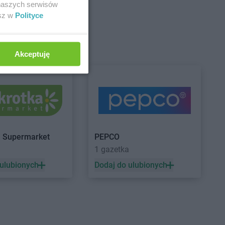
 naszych serwisów
upermarket
Stokrotka Supermarket
Człuchów
esz w
Polityce
a
upermarket
Stokrotka Supermarket
Akceptuję
ce
Działdowo
upermarket
Dys
upermarket
Gorzów
Stokrotka Supermarket
Goworowo
upermarket
Gorzyce
Stokrotka Supermarket
Grodzisk
a Supermarket
PEPCO
upermarket
Mazowiecki
1 gazetka
w Ukazowy
 ulubionych
Dodaj do ulubionych
upermarket
Izdebnik