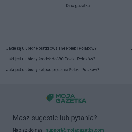
et
Maków
Stokrotka Supermarket
Stokrotka S
Dino gazetka
Małogoszcz
Miedziana G
et
Małkinia
Stokrotka Supermarket
Miączyn
Stokrotka S
Międzyrzec 
et
Nowe
Stokrotka Supermarket
Nowe
Stokrotka S
Opole
Dwór Mazow
Jakie są ulubione płatki owsiane Polek i Polaków?
Jaki jest ulubiony środek do WC Polek i Polaków?
et
Opole
Stokrotka Supermarket
Ostrołęka
Stokrotka S
et
Opole
Stokrotka Supermarket
Ostrów
Świętokrzysk
Jaki jest ulubiony żel pod prysznic Polek i Polaków?
Mazowiecka
Stokrotka S
et
Ostróda
Stokrotka S
et
Pieszyce
Stokrotka Supermarket
Plewiska
Stokrotka S
et
Piława
Stokrotka Supermarket
Poniatowa
Pobiedziska
Stokrotka S
et
Pionki
Stokrotka Supermarket
Podole
Stokrotka S
Masz sugestie lub pytania?
et
Piotrków
Stokrotka Supermarket
Połaniec
Gdański
Stokrotka Supermarket
Police
Stokrotka S
Napisz do nas:
support@mojagazetka.com