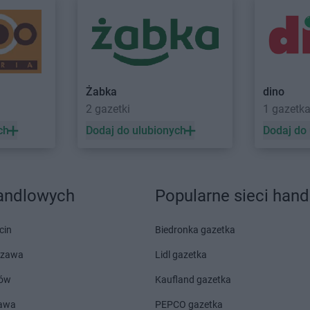
Laboo
Goraj
Laboo
Gowid
Laboo
Górowo Iławeckie
Laboo
Grodz
Laboo
Gorzyce
Laboo
Gróje
Laboo
Gostynin
Laboo
Gryb
Żabka
dino
2 gazetki
1 gazetk
j
Laboo
Hrubieszów
ch
Dodaj do ulubionych
Dodaj do
Laboo
Imielin
Laboo
Jasieniec
Laboo
Jastr
Laboo
Jasło
Laboo
Jawo
handlowych
Popularne sieci han
Laboo
Konarzyny
Laboo
Kowi
Laboo
Koniecpol
Laboo
Kozie
cin
Biedronka gazetka
Laboo
Końskie
Laboo
Kożu
szawa
Lidl gazetka
Laboo
Konstantynów Łódzki
Laboo
Kraśn
Laboo
Korsze
Laboo
Kros
ów
Kaufland gazetka
Laboo
Kościerzyna
Laboo
Krosn
zawa
PEPCO gazetka