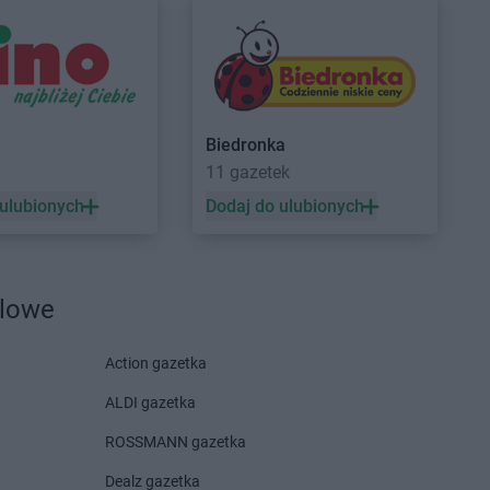
lino
Laboo
Gryfów Śląski
isk Mazowiecki
Laboo
Grzegorzew
c
ów
Biedronka
a
11 gazetek
 ulubionych
Dodaj do ulubionych
zębie-Zdrój
Laboo
Jutrosin
r
dlowe
esy
Laboo
Krynice
głowy
Laboo
Krzepice
Action gazetka
chów
Laboo
Krzeszyce
ALDI gazetka
ik
Laboo
Kwidzyn
no
ROSSMANN gazetka
o Odrzańskie
Dealz gazetka