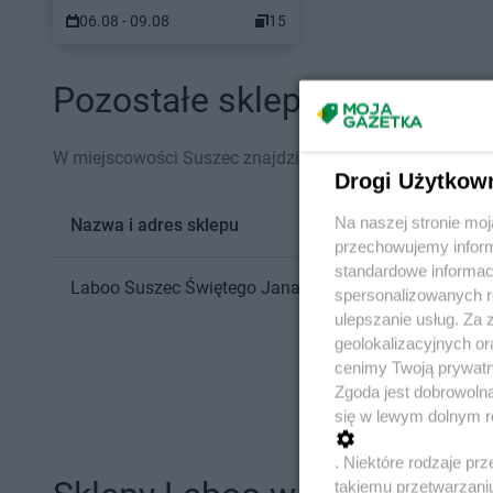
06.08 - 09.08
15
Pozostałe sklepy Laboo w m
W miejscowości Suszec znajdziesz obecnie 1 sklep Labo
Drogi Użytkow
Na naszej stronie mo
Nazwa i adres sklepu
przechowujemy informa
standardowe informac
Laboo
Suszec
Świętego Jana 37
spersonalizowanych re
ulepszanie usług. Za
geolokalizacyjnych or
cenimy Twoją prywatno
Zgoda jest dobrowoln
się w lewym dolnym r
. Niektóre rodzaje p
takiemu przetwarzaniu