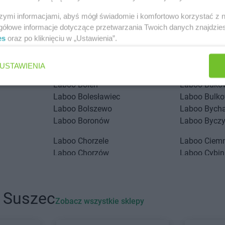
stach
szymi informacjami, abyś mógł świadomie i komfortowo korzystać z
gółowe informacje dotyczące przetwarzania Twoich danych znajdzi
Laboo
Annopol
Laboo
Augu
es
oraz po kliknięciu w „Ustawienia”.
Laboo
Bobolice
Laboo
Brzez
Laboo
Bochnia
Laboo
Brzo
USTAWIENIA
Laboo
Bogatynia
Laboo
Budz
Laboo
Boleń
Laboo
Buko
Laboo
Bolesławiec
Laboo
Bulko
Laboo
Bolszewo
Laboo
Bych
Laboo
Boronów
Laboo
Bycz
Laboo
Chorzele
Laboo
Ciem
Laboo
Chorzów
Laboo
Cybi
ałki
Laboo
Chrzanów
Laboo
Czapl
Laboo
Ciechocinek
Laboo
Czar
i Suszec
Laboo
Dębnica Kaszubska
Laboo
Dobr
Zobacz wszystkie sklepy
Laboo
Dobre
Laboo
Draw