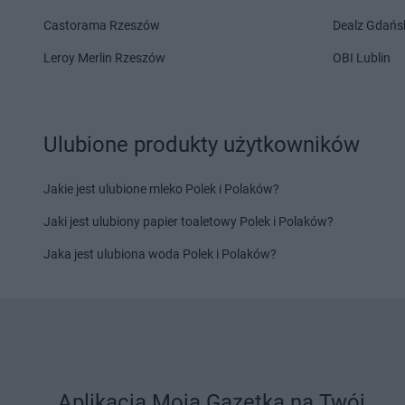
Laboo
Katowice
Laboo
Koło
Laboo
Kąty Wrocławskie
Laboo
Koluszki
Castorama Rzeszów
Dealz Gdańs
Laboo
Łabunie
Laboo
Łaskarzew
Leroy Merlin Rzeszów
OBI Lublin
Laboo
Łańcut
Laboo
Ławy
Laboo
Lębork
Laboo
Linia
Laboo
Lidzbark Warmiński
Laboo
Lipka
Ulubione produkty użytkowników
Laboo
Limanowa
Laboo
Lubań
Jakie jest ulubione mleko Polek i Polaków?
Laboo
Maciejowice
Laboo
Miedźno
Laboo
Malbork
Laboo
Międzychód
Jaki jest ulubiony papier toaletowy Polek i Polaków?
Laboo
Małogoszcz
Laboo
Międzyrzec P
Jaka jest ulubiona woda Polek i Polaków?
Laboo
Miastko
Laboo
Mielec
Laboo
Michów
Laboo
Mikołów
Laboo
Narol
Laboo
Nowa Ruda
Laboo
Niedrzwica Duża
Laboo
Nowa Sól
Laboo
Niemcza
Laboo
Nowe
Laboo
Odolanów
Laboo
Orzesze
Aplikacja Moja Gazetka na Twój