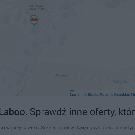
Leaflet
Stadia Maps
OpenMapTil
|
©
, ©
Laboo
. Sprawdź inne oferty, kt
o w miejscowości Suszec na ulicy Świętego Jana ważne w tym t