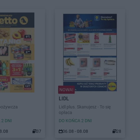
NOWA!
LIDL
pożywcza
Lidl plus. Skanujesz - To się
opłaca
 2 DNI
DO KOŃCA 2 DNI
08.08
37
06.08 - 08.08
28