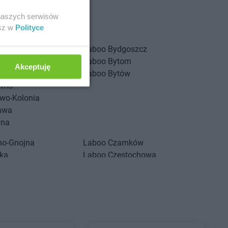
 naszych serwisów
esz w
Polityce
stów
iny
Laboo
Bydgoszcz
zów
Laboo
Bytom
Akceptuję
yń
Laboo
Bytów
wno
wo-Kolonia
awa
yna
no-Gnojna
Laboo
Czarnków
nka
Laboo
Częstochowa
inek
Laboo
Człuchów
na
zyca
Laboo
Dubiecko
no
Laboo
Działdowo