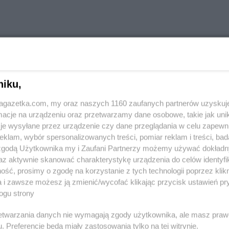
iejscowości Suszec - adresy i g
o.
niku,
jagazetka.com, my oraz naszych 1160 zaufanych partnerów uzyskuj
cje na urządzeniu oraz przetwarzamy dane osobowe, takie jak unika
je wysyłane przez urządzenie czy dane przeglądania w celu zapewn
klam, wybór spersonalizowanych treści, pomiar reklam i treści, bad
 zgodą Użytkownika my i Zaufani Partnerzy możemy używać dokład
az aktywnie skanować charakterystykę urządzenia do celów identyfi
ść, prosimy o zgodę na korzystanie z tych technologii poprzez klikn
a i zawsze możesz ją zmienić/wycofać klikając przycisk ustawień pr
ogu strony
rzetwarzania danych nie wymagają zgody użytkownika, ale masz praw
. Preferencje będą miały zastosowania tylko na tej witrynie.