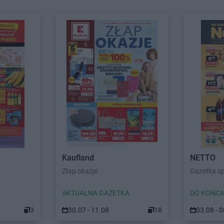
Kaufland
NETTO
Złap okazje
Gazetka s
AKTUALNA GAZETKA
DO KOŃCA
3
30.07 - 11.08
18
03.08 - 