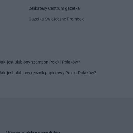
anki
ca-Zdrój
Delikatesy Centrum gazetka
e
Gazetka Świąteczne Promocje
w
wka
Laboo
Lwówek
o
Jaki jest ulubiony szampon Polek i Polaków?
borzyce
Laboo
Myślenice
wica
Jaki jest ulubiony ręcznik papierowy Polek i Polaków?
i
w
zonów
 Sącz
 Staw
 Targ
ęcim