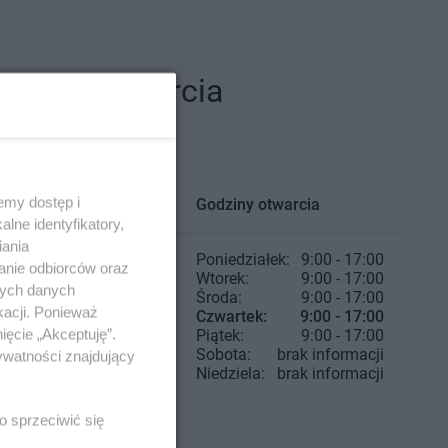
odziny otwarcia
emy dostęp i
Godziny otwarcia
lne identyfikatory,
iania
Poniedziałek:
9:00 - 17:00
anie odbiorców oraz
Wtorek:
9:00 - 17:00
nych danych
Środa:
9:00 - 17:00
kacji. Ponieważ
Czwartek:
9:00 - 17:00
ięcie „Akceptuję”.
Piątek:
9:00 - 17:00
Sobota:
brak informacji
ywatności znajdujący
Niedziela:
brak informacji
o sprzeciwić się