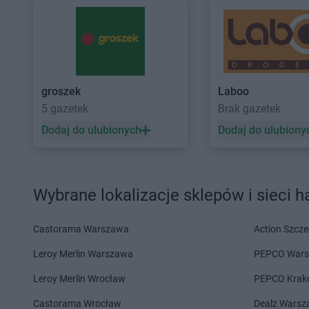
Laboo
Elbląg
Laboo
Gąbin
Laboo
Giżycko
Laboo
Garcz
Laboo
Gliwice
Laboo
Garwolin
Laboo
Głogówek
Laboo
Gierzwałd
Laboo
Głowno
groszek
Laboo
5 gazetek
Brak gazetek
Laboo
Hajnówka
Laboo
Horyniec-Zdró
Dodaj do ulubionych
Dodaj do ulubiony
Laboo
Iłów
Laboo
Iłża
Laboo
Jaktorów
Laboo
Jarosław
Laboo
Janów Lubelski
Laboo
Jasienica
Wybrane lokalizacje sklepów i sieci 
Laboo
Kaliska
Laboo
Kielce
Laboo
Kamień Krajeński
Laboo
Kiełpino
Castorama Warszawa
Action Szcze
Laboo
Kamienna Góra
Laboo
Klimontów
Leroy Merlin Warszawa
PEPCO War
Laboo
Kańczuga
Laboo
Klucze
Laboo
Karsin
Laboo
Koczała
Leroy Merlin Wrocław
PEPCO Krak
Laboo
Kartuzy
Laboo
Kolno
Castorama Wrocław
Dealz Wars