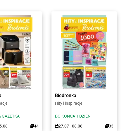
a
Biedronka
racje
Hity i inspiracje
 GAZETKA
DO KOŃCA 1 DZIEŃ
15.08
44
27.07 - 08.08
33