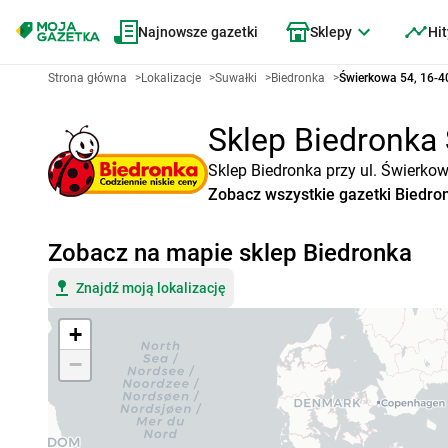
Najnowsze gazetki
Sklepy
Hit
Strona główna
>
Lokalizacje
>
Suwałki
>
Biedronka
>
Świerkowa 54, 16-4
Sklep Biedronka 
Sklep Biedronka przy ul. Świerko
Zobacz wszystkie gazetki Biedro
Zobacz na mapie sklep Biedronka
Znajdź moją lokalizację
+
−