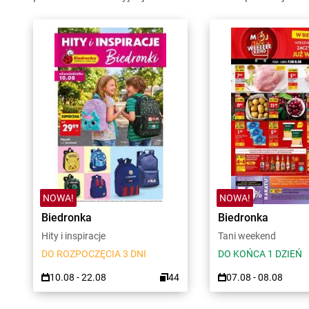
NOWA!
NOWA!
Biedronka
Biedronka
Hity i inspiracje
Tani weekend
DO ROZPOCZĘCIA 3 DNI
DO KOŃCA 1 DZIEŃ
10.08 - 22.08
44
07.08 - 08.08