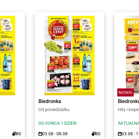
NOWA!
Biedronka
Biedronk
Od poniedziałku
Hity i inspi
DO KOŃCA 1 DZIEŃ
AKTUALNA
80
03.08 - 08.08
80
03.08 - 