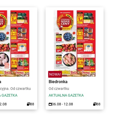
NOWA!
a
Biedronka
cyjna. Od czwartku
Od czwartku
 GAZETKA
AKTUALNA GAZETKA
12.08
88
06.08 - 12.08
88