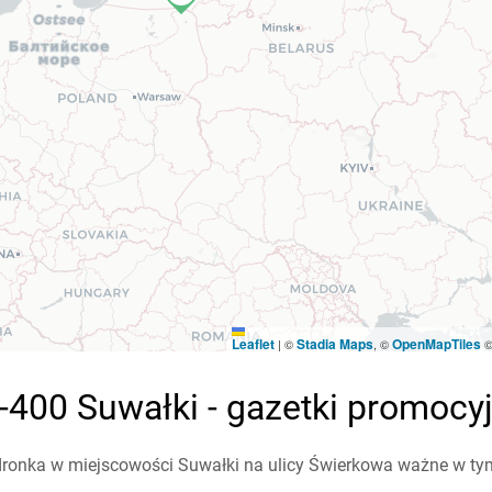
Leaflet
Stadia Maps
OpenMapTiles
|
©
, ©
-400 Suwałki - gazetki promocy
ronka w miejscowości Suwałki na ulicy Świerkowa ważne w tym t