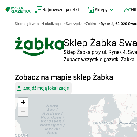
Najnowsze gazetki
Sklepy
Hit
Strona główna
>
Lokalizacje
>
Swarzędz
>
Żabka
>
Rynek 4, 62-020 Swar
Sklep Żabka Swar
Sklep Żabka przy ul. Rynek 4, Sw
Zobacz wszystkie gazetki Żabka
Zobacz na mapie sklep Żabka
Znajdź moją lokalizację
+
−