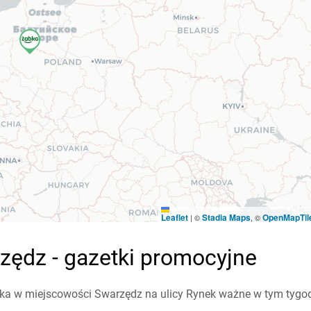
Leaflet
Stadia Maps
OpenMapTil
|
©
, ©
zędz - gazetki promocyjne
a w miejscowości Swarzędz na ulicy Rynek ważne w tym tygodni