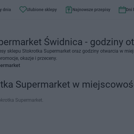
y dnia
Ulubione sklepy
Najnowsze przepisy
Dni
permarket Świdnica - godziny ot
esy sklepu Stokrotka Supermarket oraz godziny otwarcia w mie
omocje, okazje i przeceny.
permarket
otka Supermarket w miejscowoś
okrotka Supermarket.