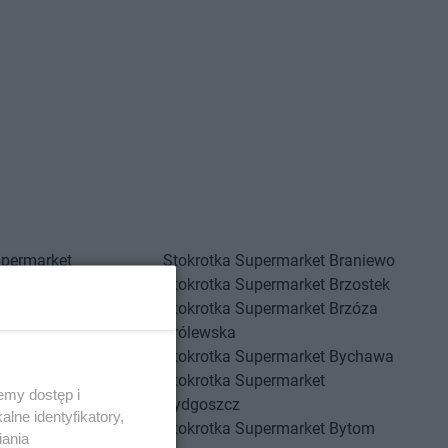
upermarket
Stokrotka Supermarket
Braniewo
Stokrotka Supermarket
Brzostek
upermarket
Stokrotka Supermarket
Brzóza
Królewska
upermarket
Bolesław
Stokrotka Supermarket
Bychawa
upermarket
Stokrotka Supermarket
emy dostęp i
Bydgoszcz
lne identyfikatory,
upermarket
Borkowo
Stokrotka Supermarket
Bytom
iania