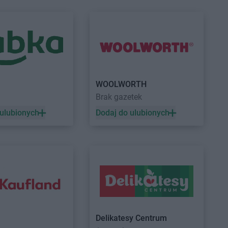
upermarket
Stokrotka Supermarket
Mielec
óra
Stokrotka Supermarket
Mrągowo
upermarket
Stokrotka Supermarket
Myszków
Podlaski
upermarket
Nowy
Stokrotka Supermarket
Nowy
iecki
Korczyn
WOOLWORTH
Brak gazetek
upermarket
Ostrowiec
 ulubionych
Dodaj do ulubionych
i
upermarket
Otwock
upermarket
Ozorków
upermarket
Stokrotka Supermarket
Przasnysz
upermarket
Poznań
Stokrotka Supermarket
upermarket
Pruszcz
Przeworsk
Stokrotka Supermarket
Puławy
Delikatesy Centrum
upermarket
Pruszków
Stokrotka Supermarket