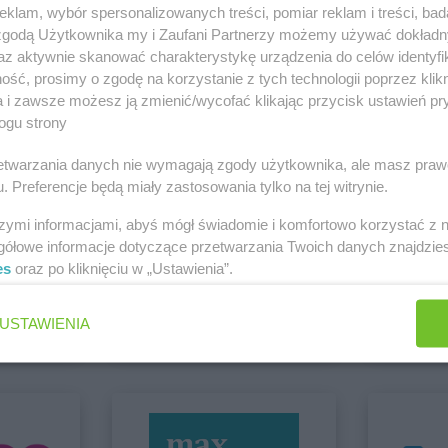
klam, wybór spersonalizowanych treści, pomiar reklam i treści, bad
et
Chełm
Stokrotka Supermarket
Chorzów
Stokrotka S
 zgodą Użytkownika my i Zaufani Partnerzy możemy używać dokład
et
Chojnice
Stokrotka Supermarket
Czeladź
Częstochow
az aktywnie skanować charakterystykę urządzenia do celów identyfi
 Świdnica
ść, prosimy o zgodę na korzystanie z tych technologii poprzez klikn
et
Stokrotka Supermarket
Stokrotka S
Zobacz wszystkie sklepy
a i zawsze możesz ją zmienić/wycofać klikając przycisk ustawień pr
Domaradz
Dominikowi
ogu strony
Stokrotka S
rzetwarzania danych nie wymagają zgody użytkownika, ale masz praw
et
Elizówka
. Preferencje będą miały zastosowania tylko na tej witrynie.
et
Stokrotka Supermarket
Stokrotka S
szymi informacjami, abyś mógł świadomie i komfortowo korzystać z
Głowaczów
Wielkopolski
gółowe informacje dotyczące przetwarzania Twoich danych znajdzi
et
Gliwice
Stokrotka Supermarket
Góra
Stokrotka S
es
oraz po kliknięciu w „Ustawienia”.
Action
E.Leclerc
et
Głogów
Puławska
Stokrotka S
1 gazetka
5 gazetek
et
Głogów
Stokrotka Supermarket
Górki
Gościeradó
USTAWIENIA
ch
Dodaj do ulubionych
Dodaj do
et
Imielin
Stokrotka Supermarket
Izbica
Stokrotka S