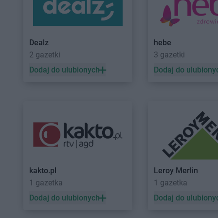
Stokrotka Supermarket
Stokrotka Supermark
Jabłonna-Majątek
Stokrotka Supermark
Stokrotka Supermarket
Janów
Jastrzębie-Zdrój
Dealz
hebe
Lubelski
2 gazetki
3 gazetki
Stokrotka Supermarket
Stokrotka Supermark
Dodaj do ulubionych
Dodaj do ulubiony
Kalinówka
Stokrotka Supermark
Stokrotka Supermarket
Karczew
Stokrotka Supermark
Stokrotka Supermarket
Katowice
Stokrotka Supermark
Stokrotka Supermarket
Stokrotka Supermark
Kazimierza Wielka
Stokrotka Supermark
Stokrotka Supermarket
Kębłów
Stokrotka Supermark
Stokrotka Supermarket
Łabunie
Stokrotka Supermark
Stokrotka Supermarket
Stokrotka Supermark
kakto.pl
Leroy Merlin
Łagiewniki
Łaskarzew
1 gazetka
1 gazetka
Dodaj do ulubionych
Dodaj do ulubiony
Stokrotka Supermarket
Legnica
Stokrotka Supermark