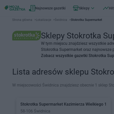
Najnowsze gazetki
Sklepy
Hit
Strona główna
>
Lokalizacje
>
Świdnica
>
Stokrotka Supermarket
Sklepy Stokrotka Su
W tym miejscu znajdziesz wszystkie adr
Stokrotka Supermarket oraz najnowsze pr
Zobacz wszystkie gazetki Stokrotka Su
Lista adresów sklepu Stokr
W miejscowości Świdnica znajdziesz obecnie 1 sklep St
Stokrotka Supermarket
Kazimierza Wielkiego 1
58-106 Świdnica