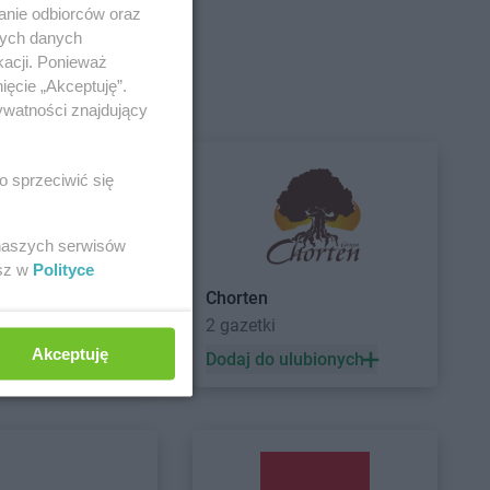
anie odbiorców oraz
upermarket
Stokrotka Supermarket
Człuchów
nych danych
a
kacji. Ponieważ
ięcie „Akceptuję”.
upermarket
Stokrotka Supermarket
ywatności znajdujący
ce
Działdowo
upermarket
Dys
o sprzeciwić się
upermarket
Gorzów
Stokrotka Supermarket
 naszych serwisów
Goworowo
esz w
Polityce
upermarket
Gorzyce
Stokrotka Supermarket
Grodzisk
Chorten
upermarket
Mazowiecki
2 gazetki
w Ukazowy
Akceptuję
 ulubionych
Dodaj do ulubionych
upermarket
Izdebnik