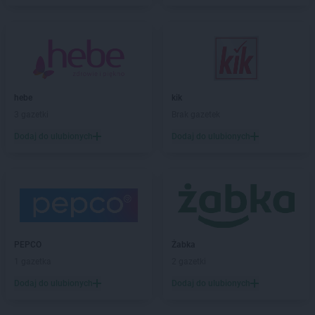
Biedronka
Barwice
Biedronka
Będzin
Biedronka
Bełchatów
Biedronka
Bełżyce
Biedronka
Bestwina
Biedronka
Bezrzecze
hebe
kik
Biedronka
Biała
3 gazetki
Brak gazetek
Biedronka
Biała Parcela
Dodaj do ulubionych
Dodaj do ulubionych
Biedronka
Biała Piska
Biedronka
Biała Podlaska
Biedronka
Biała Rawska
Biedronka
Białe Błota
Biedronka
Białka
Biedronka
Białka Tatrzańska
PEPCO
Żabka
Biedronka
Białobrzegi
1 gazetka
2 gazetki
Biedronka
Białogard
Biedronka
Biały Bór
Dodaj do ulubionych
Dodaj do ulubionych
Biedronka
Białystok