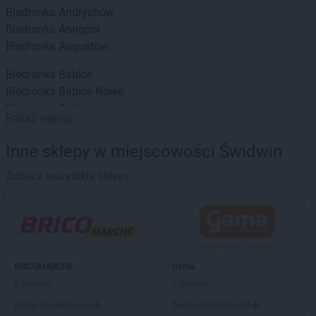
Biedronka
Andrychów
Biedronka
Annopol
Biedronka
Augustów
Biedronka
Babice
Biedronka
Babice Nowe
Biedronka
Babimost
Pokaż więcej
Biedronka
Baborów
Biedronka
Banie
Inne sklepy w miejscowości Świdwin
Biedronka
Banie Mazurskie
Biedronka
Zobacz wszystkie sklepy
Banino
Biedronka
Baniocha
Biedronka
Baranowo
Biedronka
Barciany
Biedronka
Barcin
Biedronka
Barczewo
BRICOMARCHE
Gama
Biedronka
Bardo
6 gazetek
1 gazetka
Biedronka
Barlinek
Dodaj do ulubionych
Dodaj do ulubionych
Biedronka
Bartoszyce