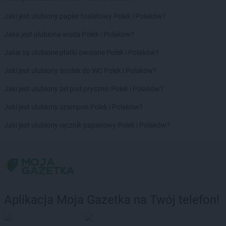
Biedronka
Chojna
Biedronka
Jaki jest ulubiony papier toaletowy Polek i Polaków?
Chojnice
Biedronka
Chojnów
Jaka jest ulubiona woda Polek i Polaków?
Biedronka
Choroszcz
Biedronka
Jakie są ulubione płatki owsiane Polek i Polaków?
Chorzele
Biedronka
Chorzów
Jaki jest ulubiony środek do WC Polek i Polaków?
Biedronka
Choszczno
Biedronka
Jaki jest ulubiony żel pod prysznic Polek i Polaków?
Chotomów
Biedronka
Chróścice
Jaki jest ulubiony szampon Polek i Polaków?
Biedronka
Chrzanów
Biedronka
Jaki jest ulubiony ręcznik papierowy Polek i Polaków?
Chrząstowice
Biedronka
Chwaszczyno
Biedronka
Chybie
Biedronka
Cianowice Duże
Biedronka
Ciążeń
Biedronka
Ciechanów
Aplikacja Moja Gazetka na Twój telefon!
Biedronka
Ciechanowiec
Biedronka
Ciechocinek
Biedronka
Cieplewo