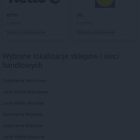
Biedronka
Borki
Biedronka
Borkowo
NETTO
LIDL
Biedronka
Borne Sulinowo
4 gazetki
5 gazetek
Biedronka
Borówiec
Dodaj do ulubionych
Dodaj do ulubionych
Biedronka
Branice
Biedronka
Braniewo
Biedronka
Brańsk
Wybrane lokalizacje sklepów i sieci
Biedronka
Brenna
handlowych
Biedronka
Brodnica
Biedronka
Brusy
Biedronka
Brwinów
Castorama Warszawa
Biedronka
Brzeg
Leroy Merlin Warszawa
Biedronka
Brzeg Dolny
Biedronka
Brześć Kujawski
Leroy Merlin Wrocław
Biedronka
Brzesko
Castorama Wrocław
Biedronka
Brzeszcze
Biedronka
Brzeziny
Castorama Rzeszów
Biedronka
Brzezna
Leroy Merlin Rzeszów