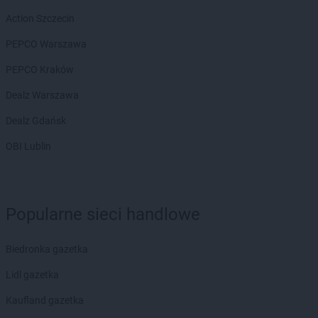
Biedronka
Brzeźnio
Biedronka
Brzostek
Action Szczecin
Biedronka
Brzoza
PEPCO Warszawa
Biedronka
Brzozów
Biedronka
Buczkowice
PEPCO Kraków
Biedronka
Budzów
Dealz Warszawa
Biedronka
Budzyń
Biedronka
Buk
Dealz Gdańsk
Biedronka
Bukowno
OBI Lublin
Biedronka
Bulowice
Biedronka
Busko-Zdrój
Biedronka
Bychawa
Biedronka
Byczyna
Popularne sieci handlowe
Biedronka
Bydgoszcz
Biedronka
Bystrzyca Górna
Biedronka gazetka
Biedronka
Bystrzyca Kłodzka
Biedronka
Bytom
Lidl gazetka
Biedronka
Bytom Odrzański
Kaufland gazetka
Biedronka
Bytów