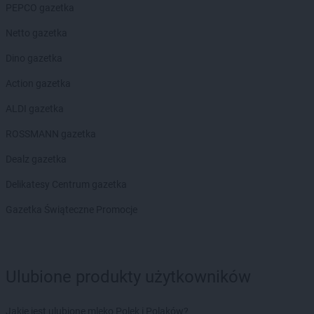
PEPCO gazetka
Biedronka
Cegłów
Netto gazetka
Biedronka
Charzyno
Biedronka
Chechło
Dino gazetka
Biedronka
Chęciny
Action gazetka
Biedronka
Chełm
Biedronka
Chełmek
ALDI gazetka
Biedronka
Chełmno
ROSSMANN gazetka
Biedronka
Chełmża
Biedronka
Chmielnik
Dealz gazetka
Biedronka
Chmielów
Delikatesy Centrum gazetka
Biedronka
Choceń
Biedronka
Chocianów
Gazetka Świąteczne Promocje
Biedronka
Chocianowice
Biedronka
Chociwel
Biedronka
Choczewo
Biedronka
Chodecz
Ulubione produkty użytkowników
Biedronka
Chodel
Biedronka
Chodzież
Jakie jest ulubione mleko Polek i Polaków?