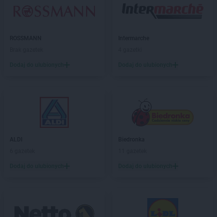
Biedronka
Bobolice
Biedronka
Bobowa
Biedronka
Bobrowiec
Biedronka
ROSSMANN
Bobrowniki
Intermarche
Biedronka
Brak gazetek
Bochnia
4 gazetki
Biedronka
Bochotnica
Dodaj do ulubionych
Dodaj do ulubionych
Biedronka
Bochotnica-Kolonia
Biedronka
Bodzentyn
Biedronka
Bogacica
Biedronka
Bogatynia
Biedronka
Boguchwała
Biedronka
Boguszów-Gorce
ALDI
Biedronka
Biedronka
Bojano
6 gazetek
11 gazetek
Biedronka
Bolesławice
Biedronka
Dodaj do ulubionych
Bolesławiec
Dodaj do ulubionych
Biedronka
Bolków
Biedronka
Bolszewo
Biedronka
Bońki
Biedronka
Borek Wielkopolski