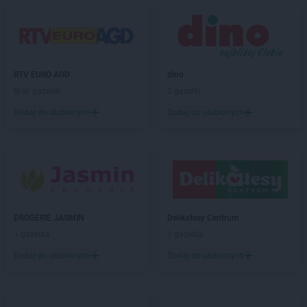
Biedronka
Biecz
Biedronka
Biedronka
Biedronka
Biedrusko
Biedronka
Bielany Wrocławskie
Biedronka
Bielawa
RTV EURO AGD
dino
Biedronka
Bielsk
Brak gazetek
2 gazetki
Biedronka
Bielsk Podlaski
Dodaj do ulubionych
Dodaj do ulubionych
Biedronka
Bielsko-Biała
Biedronka
Biertowice
Biedronka
Bieruń
Biedronka
Bierutów
Biedronka
Biłgoraj
Biedronka
Biskupice
Biedronka
Biskupiec
DROGERIE JASMIN
Delikatesy Centrum
Biedronka
Blachownia
1 gazetka
1 gazetka
Biedronka
Błażowa
Dodaj do ulubionych
Dodaj do ulubionych
Biedronka
Błędów
Biedronka
Bliżyn
Biedronka
Błonie