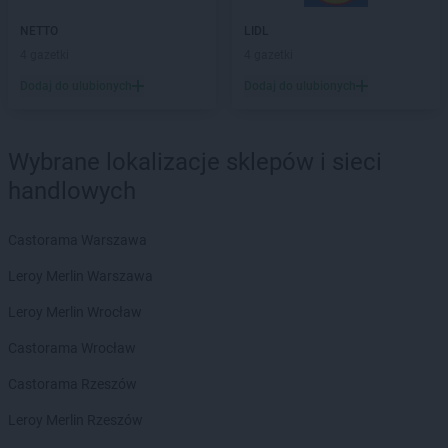
NETTO
Głuchołazy
NETTO
LIDL
NETTO
Gniew
4 gazetki
4 gazetki
NETTO
Gniewkowo
NETTO
Gniezno
Dodaj do ulubionych
Dodaj do ulubionych
NETTO
Gołdap
NETTO
Goleniów
Wybrane lokalizacje sklepów i sieci
NETTO
Gołków
NETTO
Golub-Dobrzyń
handlowych
NETTO
Góra
NETTO
Góra Kalwaria
Castorama Warszawa
NETTO
Gorzów Wielkopolski
Leroy Merlin Warszawa
NETTO
Gostyń
NETTO
Gostynin
Leroy Merlin Wrocław
NETTO
Gródków
Castorama Wrocław
NETTO
Grodzisk Mazowiecki
NETTO
Grodzisk Wielkopolski
Castorama Rzeszów
NETTO
Grodzisko
Leroy Merlin Rzeszów
NETTO
Grudziądz
NETTO
Gryfice