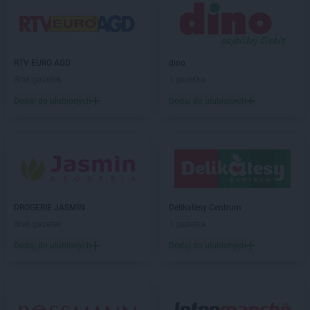
NETTO
Chojnów
NETTO
Chorzów
NETTO
Choszczno
RTV EURO AGD
dino
NETTO
Chrzanów
Brak gazetek
1 gazetka
NETTO
Chrząstowice
NETTO
Ciechocinek
Dodaj do ulubionych
Dodaj do ulubionych
NETTO
Cieszyn
NETTO
Czaplinek
NETTO
Czarna Białostocka
NETTO
Czarnków
NETTO
Czechowice-Dziedzice
NETTO
Czeladź
DROGERIE JASMIN
Delikatesy Centrum
NETTO
Czersk
Brak gazetek
1 gazetka
NETTO
Czerwionka-Leszczyny
Dodaj do ulubionych
Dodaj do ulubionych
NETTO
Częstochowa
NETTO
Człuchów
NETTO
Dąbrowa Górnicza
NETTO
Darłowo