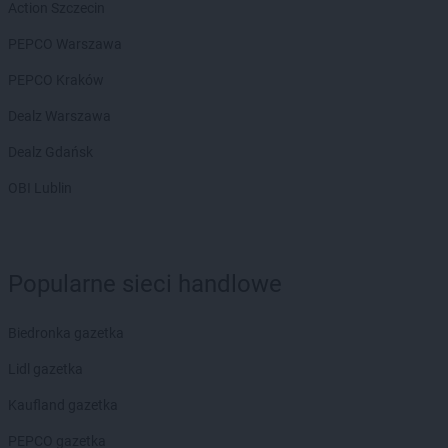
Action Szczecin
NETTO
Gryfino
PEPCO Warszawa
NETTO
Gubin
PEPCO Kraków
NETTO
Iława
NETTO
Inowrocław
Dealz Warszawa
NETTO
Jaktorów
Dealz Gdańsk
NETTO
Jarocin
OBI Lublin
NETTO
Jastrowie
NETTO
Jastrzębie-Zdrój
NETTO
Jawor
NETTO
Jaworze
Popularne sieci handlowe
NETTO
Jaworzno
NETTO
Jędrzejów
Biedronka gazetka
NETTO
Jelenia Góra
NETTO
Jelonek
Lidl gazetka
NETTO
Józefów
Kaufland gazetka
NETTO
Kalisz
PEPCO gazetka