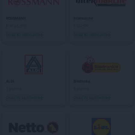
NETTO
Dęblin
NETTO
Dębno
ROSSMANN
Intermarche
NETTO
Dobra
Brak gazetek
3 gazetki
NETTO
Dobre Miasto
Dodaj do ulubionych
Dodaj do ulubionych
NETTO
Dobrzeń Wielki
NETTO
Drawsko Pomorskie
NETTO
Drezdenko
NETTO
Działdowo
NETTO
Dzierzgoń
NETTO
Dzierżoniów
ALDI
Biedronka
NETTO
Ełk
5 gazetek
9 gazetek
NETTO
Gajków
Dodaj do ulubionych
Dodaj do ulubionych
NETTO
Garwolin
NETTO
Gdańsk
NETTO
Gdynia
NETTO
Gliwice
NETTO
Głogów