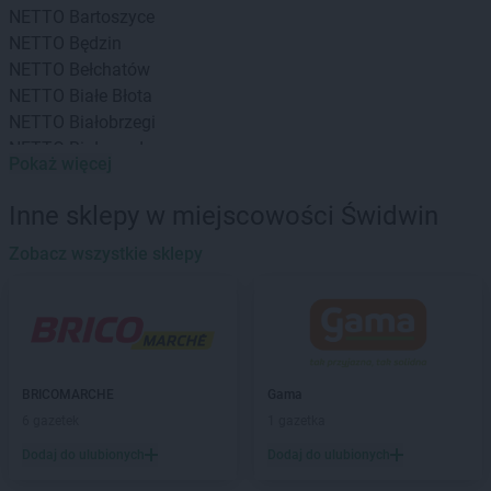
NETTO
Bartoszyce
NETTO
Będzin
NETTO
Bełchatów
NETTO
Białe Błota
NETTO
Białobrzegi
NETTO
Białogard
Pokaż więcej
NETTO
Białystok
NETTO
Bielany Wrocławskie
Inne sklepy w miejscowości Świdwin
NETTO
Bielawa
NETTO
Zobacz wszystkie sklepy
Bielsko-Biała
NETTO
Biłgoraj
NETTO
Biskupiec
NETTO
Blizne Jasińskiego
NETTO
Błonie
NETTO
Bochnia
BRICOMARCHE
Gama
NETTO
Bogatynia
6 gazetek
1 gazetka
NETTO
Bolechowo
Dodaj do ulubionych
Dodaj do ulubionych
NETTO
Bolszewo
NETTO
Borzęcin Mały