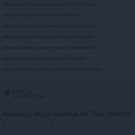
NETTO
Jaki jest ulubiony papier toaletowy Polek i Polaków?
Konin
NETTO
Końskie
Jaka jest ulubiona woda Polek i Polaków?
NETTO
Kórnik
NETTO
Jakie są ulubione płatki owsiane Polek i Polaków?
Kościan
NETTO
Kościerzyna
Jaki jest ulubiony środek do WC Polek i Polaków?
NETTO
Kostrzyn
NETTO
Jaki jest ulubiony żel pod prysznic Polek i Polaków?
Kostrzyn nad Odrą
NETTO
Koszalin
Jaki jest ulubiony szampon Polek i Polaków?
NETTO
Kowale
NETTO
Jaki jest ulubiony ręcznik papierowy Polek i Polaków?
Kowary
NETTO
Koziegłowy
NETTO
Kozienice
NETTO
Kożuchy
NETTO
Kraków
NETTO
Kraśnik
Aplikacja Moja Gazetka na Twój telefon!
NETTO
Krosno Odrzańskie
NETTO
Krotoszyn
NETTO
Kurzelów
NETTO
Kwidzyn