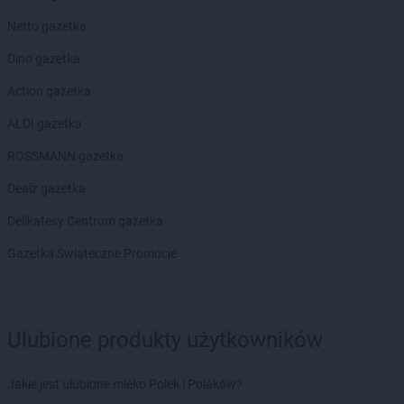
NETTO
Kamień Pomorski
Netto gazetka
NETTO
Kamionki
NETTO
Karpacz
Dino gazetka
NETTO
Katowice
Action gazetka
NETTO
Kazimierza Wielka
NETTO
Kędzierzyn-Koźle
ALDI gazetka
NETTO
Kępno
ROSSMANN gazetka
NETTO
Kętrzyn
NETTO
Kęty
Dealz gazetka
NETTO
Kielce
Delikatesy Centrum gazetka
NETTO
Kłaj
NETTO
Kłobuck
Gazetka Świąteczne Promocje
NETTO
Kłodawa
NETTO
Kluczbork
NETTO
Knurów
NETTO
Kolbudy
Ulubione produkty użytkowników
NETTO
Koło
NETTO
Kołobrzeg
Jakie jest ulubione mleko Polek i Polaków?
NETTO
Komorniki