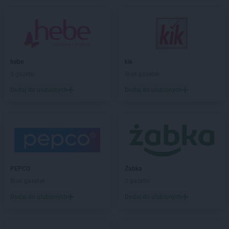
NETTO
Braniewo
NETTO
Brodnica
NETTO
Brwinów
NETTO
Brzeg
NETTO
Brzeg Dolny
hebe
kik
NETTO
Brzeszcze
3 gazetki
Brak gazetek
NETTO
Brzozów
Dodaj do ulubionych
Dodaj do ulubionych
NETTO
Buk
NETTO
Bydgoszcz
NETTO
Bystrzyca Kłodzka
NETTO
Bytom
NETTO
Bytów
NETTO
Chełmno
PEPCO
Żabka
NETTO
Chełmża
Brak gazetek
2 gazetki
NETTO
Chocianów
Dodaj do ulubionych
Dodaj do ulubionych
NETTO
Chodzież
NETTO
Chojna
NETTO
Chojnice