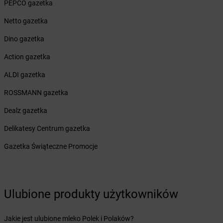
Żabka
PEPCO gazetka
Borek Wielkopolski
Żabka
Borkowo
Netto gazetka
Żabka
Borne Sulinowo
Żabka
Dino gazetka
Boronów
Żabka
Borowa
Action gazetka
Żabka
Borowianka
Żabka
ALDI gazetka
Borówiec
Żabka
Borówno
ROSSMANN gazetka
Żabka
Borowo
Żabka
Dealz gazetka
Boruja Kościelna
Żabka
Borzęcin Duży
Delikatesy Centrum gazetka
Żabka
Borzygniew
Żabka
Gazetka Świąteczne Promocje
Borzytuchom
Żabka
Boża Wola
Żabka
Bralin
Żabka
Branice
Ulubione produkty użytkowników
Żabka
Braniewo
Żabka
Brańsk
Żabka
Brenna
Jakie jest ulubione mleko Polek i Polaków?