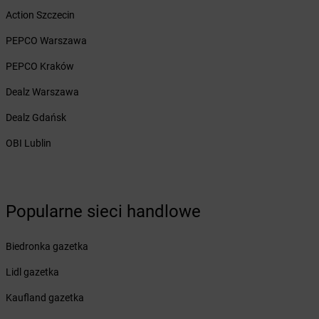
Action Szczecin
Żabka
Bogdanowo
Żabka
Boguchwała
PEPCO Warszawa
Żabka
Boguchwałowice
PEPCO Kraków
Żabka
Boguszów-Gorce
Żabka
Boguszyce
Dealz Warszawa
Żabka
Bohater
Dealz Gdańsk
Żabka
Bojano
Żabka
Bojszowy
OBI Lublin
Żabka
Bolechowo
Żabka
Bolęcin
Żabka
Bolesław
Żabka
Bolesławiec
Popularne sieci handlowe
Żabka
Bolewice
Żabka
Bolków
Biedronka gazetka
Żabka
Bolszewo
Żabka
Lidl gazetka
Bońki
Żabka
Borawe
Kaufland gazetka
Żabka
Borek Stary