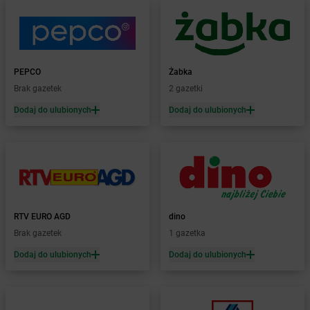
Żabka
Bestwinka
Żabka
Bezrzecze
Żabka
BG1
Żabka
Biała
PEPCO
Żabka
Żabka
Biała Druga
Brak gazetek
2 gazetki
Żabka
Biała Piska
Dodaj do ulubionych
Dodaj do ulubionych
Żabka
Biała Podlaska
Żabka
Biała Rawska
Żabka
Białe Błota
Żabka
Białka
Żabka
Białka Tatrzańska
Żabka
Białobrzegi
Żabka
Bialogard
RTV EURO AGD
dino
Żabka
Białogóra
Brak gazetek
1 gazetka
Żabka
Białośliwie
Dodaj do ulubionych
Dodaj do ulubionych
Żabka
Białowieża
Żabka
Biały Dunajec
Żabka
Białystok