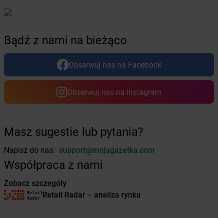
Żabka
Brzezna
Żabka
Brzeźnica
Żabka
Brzeźnio
Bądź z nami na bieżąco
Żabka
Brzezowa
Żabka
Brzezówka
Obserwuj nas na Facebook
Żabka
Brzoskwinia
Żabka
Brzostek
Obserwuj nas na Instagram
Żabka
Brzoza
Żabka
Brzozów
Żabka
Brzozówka
Żabka
Bucz
Masz sugestie lub pytania?
Żabka
Buczkowice
Napisz do nas:
support@mojagazetka.com
Żabka
Budziechów
Współpraca z nami
Żabka
Budziszewice
Żabka
Budzów
Zobacz szczegóły
Żabka
Budzyń
Retail Radar – analiza rynku
Żabka
Bujaków
Żabka
Buk