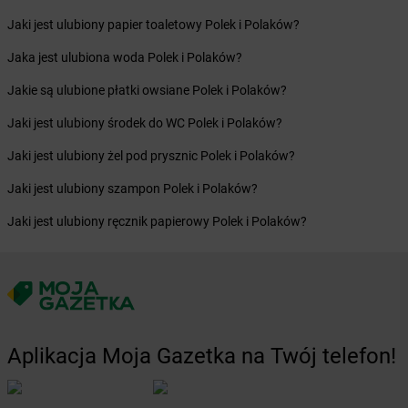
Żabka
Brodnica
Jaki jest ulubiony papier toaletowy Polek i Polaków?
Żabka
Brodnica Górna
Żabka
Brodowo
Jaka jest ulubiona woda Polek i Polaków?
Żabka
Brody
Jakie są ulubione płatki owsiane Polek i Polaków?
Żabka
Brojce
Żabka
Bronina
Jaki jest ulubiony środek do WC Polek i Polaków?
Żabka
Brudzeń Duży
Jaki jest ulubiony żel pod prysznic Polek i Polaków?
Żabka
Bruskowo Wielkie
Żabka
Brusy
Jaki jest ulubiony szampon Polek i Polaków?
Żabka
Brwinów
Jaki jest ulubiony ręcznik papierowy Polek i Polaków?
Żabka
Brynica
Żabka
Brzączowice
Żabka
Brzeg
Żabka
Brzeg Dolny
Żabka
Brześć Kujawski
Żabka
Brzesko
Aplikacja Moja Gazetka na Twój telefon!
Żabka
Brzeszcze
Żabka
Brzezia Łąka
Żabka
Brzeziny