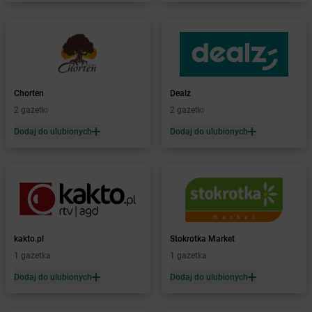
Żabka
Baniocha
Żabka
Baranowo
Żabka
Barcin
Żabka
Barczewo
Żabka
Bardo
Żabka
Barlinek
Chorten
Dealz
Żabka
Barniewice
2 gazetki
2 gazetki
Żabka
Bartąg
Dodaj do ulubionych
Dodaj do ulubionych
Żabka
Bartoszyce
Żabka
Baruchowo
Żabka
Barwałd Średni
Żabka
Barwice
Żabka
Bażanowice
Żabka
Bęczków
kakto.pl
Stokrotka Market
Żabka
Będzin
1 gazetka
1 gazetka
Żabka
Bełchatów
Żabka
Bełsznica
Dodaj do ulubionych
Dodaj do ulubionych
Żabka
Bełżyce
Żabka
Bestwina