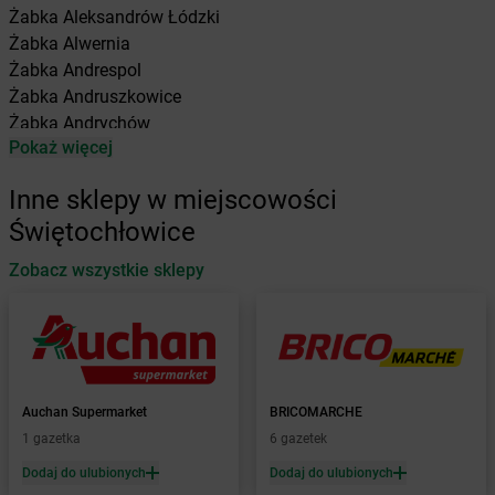
Żabka
Aleksandrów Łódzki
Żabka
Alwernia
Żabka
Andrespol
Żabka
Andruszkowice
Żabka
Andrychów
Pokaż więcej
Żabka
Antonie
Żabka
Augustów
Inne sklepy w miejscowości
Żabka
Automat
Świętochłowice
Żabka
Babica
Zobacz wszystkie sklepy
Żabka
Babice Nowe
Żabka
Babimost
Żabka
Baborów
Żabka
Baboszewo
Żabka
Bachowice
Żabka
Bądkowo
Auchan Supermarket
BRICOMARCHE
Żabka
Bąków
1 gazetka
6 gazetek
Żabka
Bałtów
Dodaj do ulubionych
Dodaj do ulubionych
Żabka
Banino