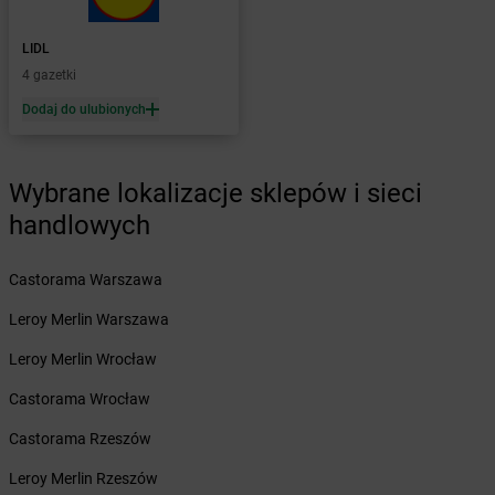
Żabka
Biskupów
Żabka
Blachownia
LIDL
Żabka
Błażejewo
4 gazetki
Żabka
Błażowa
Dodaj do ulubionych
Żabka
Blizne Łaszczyńskiego
Żabka
Bliżyn
Żabka
Blok Dobryszyce
Wybrane lokalizacje sklepów i sieci
Żabka
Błonie
handlowych
Żabka
Bobolice
Żabka
Bobolin
Castorama Warszawa
Żabka
Bobowa
Żabka
Bobrek
Leroy Merlin Warszawa
Żabka
Bobrowniki
Leroy Merlin Wrocław
Żabka
Bochnia
Żabka
Bodzechów
Castorama Wrocław
Żabka
Bodzentyn
Castorama Rzeszów
Żabka
Bogatki
Żabka
Bogatynia
Leroy Merlin Rzeszów
Żabka
Bogdaniec