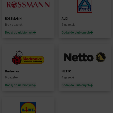
Żabka
Bibice
Żabka
Biczyce Dolne
Żabka
Biecz
ROSSMANN
ALDI
Żabka
Biedrusko
Brak gazetek
5 gazetek
Żabka
Bielany Wrocławskie
Żabka
Bielawa
Dodaj do ulubionych
Dodaj do ulubionych
Żabka
Bielsk
Żabka
Bielsk Podlaski
Żabka
Bielsko
Żabka
Bielsko-Biała
Żabka
Bieniewice
Żabka
Bieruń
Biedronka
NETTO
Żabka
Biery
9 gazetek
4 gazetki
Żabka
Bieżuń
Dodaj do ulubionych
Dodaj do ulubionych
Żabka
Bilcza
Żabka
Biłgoraj
Żabka
Biórków Mały
Żabka
Biskupice
Żabka
Biskupiec