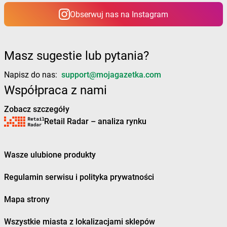
Żabka
Bystry
Obserwuj nas na Instagram
Żabka
Bystrzyca
Żabka
Bystrzyca Kłodzka
Żabka
Bytom
Żabka
Bytów
Masz sugestie lub pytania?
Żabka
Cedynia
Napisz do nas:
support@mojagazetka.com
Żabka
Cegłów
Współpraca z nami
Żabka
Cekcyn
Zobacz szczegóły
Żabka
Ceków
Retail Radar – analiza rynku
Żabka
Celestynów
Żabka
Cerekwica
Żabka
Cerkwica
Wasze ulubione produkty
Żabka
Cewice
Żabka
Chabówka
Regulamin serwisu i polityka prywatności
Żabka
Chałupki
Żabka
Charzykowy
Mapa strony
Żabka
Charzyno
Żabka
Chęciny
Wszystkie miasta z lokalizacjami sklepów