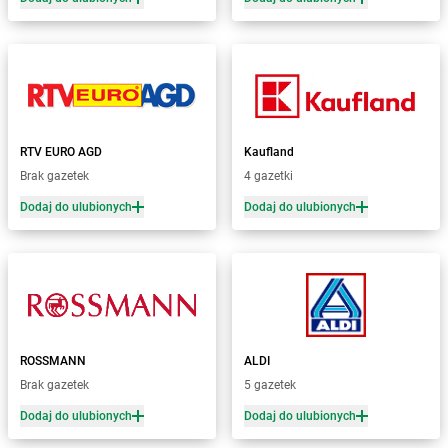
Żabka
Bieżuń
Żabka
Bilcza
Żabka
Biłgoraj
Żabka
Biórków Mały
Żabka
Biskupice
Żabka
Biskupiec
Żabka
Biskupów
RTV EURO AGD
Kaufland
Żabka
Blachownia
Brak gazetek
4 gazetki
Żabka
Błażejewo
Dodaj do ulubionych
Dodaj do ulubionych
Żabka
Błażowa
Żabka
Blizne Łaszczyńskiego
Żabka
Bliżyn
Żabka
Blok Dobryszyce
Żabka
Błonie
Żabka
Bobolice
ROSSMANN
ALDI
Żabka
Bobolin
Brak gazetek
5 gazetek
Żabka
Bobowa
Żabka
Bobrek
Dodaj do ulubionych
Dodaj do ulubionych
Żabka
Bobrowniki