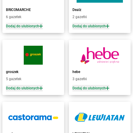
Żabka
Baboszewo
Żabka
Bachowice
BRICOMARCHE
Dealz
Żabka
Bądkowo
6 gazetek
2 gazetki
Żabka
Bąków
Dodaj do ulubionych
Dodaj do ulubionych
Żabka
Bałtów
Żabka
Banino
Żabka
Baniocha
Żabka
Baranowo
Żabka
Barcin
Żabka
Barczewo
groszek
hebe
Żabka
Bardo
5 gazetek
3 gazetki
Żabka
Barlinek
Żabka
Barniewice
Dodaj do ulubionych
Dodaj do ulubionych
Żabka
Bartąg
Żabka
Bartoszyce
Żabka
Baruchowo
Żabka
Barwałd Średni
Żabka
Barwice
Żabka
Bażanowice