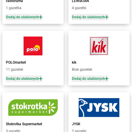
castorama
LEWIATAN
Żabka
Bęczków
1 gazetka
4 gazetki
Żabka
Będzin
Dodaj do ulubionych
Dodaj do ulubionych
Żabka
Bełchatów
Żabka
Bełsznica
Żabka
Bełżyce
Żabka
Bestwina
Żabka
Bestwinka
Żabka
Bezrzecze
Żabka
BG1
POLOmarket
kik
Żabka
Biała
11 gazetek
Brak gazetek
Żabka
Biała Druga
Dodaj do ulubionych
Dodaj do ulubionych
Żabka
Biała Piska
Żabka
Biała Podlaska
Żabka
Biała Rawska
Żabka
Białe Błota
Żabka
Białka
Żabka
Białka Tatrzańska
Stokrotka Supermarket
JYSK
Żabka
Białobrzegi
3 gazetki
2 gazetki