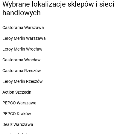
Żabka
Bolewice
Wybrane lokalizacje sklepów i sieci
Żabka
Bolków
handlowych
Żabka
Bolszewo
Żabka
Bońki
Castorama Warszawa
Żabka
Borawe
Żabka
Borek Stary
Leroy Merlin Warszawa
Żabka
Borek Wielkopolski
Leroy Merlin Wrocław
Żabka
Borkowo
Żabka
Borne Sulinowo
Castorama Wrocław
Żabka
Boronów
Castorama Rzeszów
Żabka
Borowa
Żabka
Borowianka
Leroy Merlin Rzeszów
Żabka
Borówiec
Action Szczecin
Żabka
Borówno
Żabka
Borowo
PEPCO Warszawa
Żabka
Boruja Kościelna
PEPCO Kraków
Żabka
Borzęcin Duży
Żabka
Borzygniew
Dealz Warszawa
Żabka
Borzytuchom