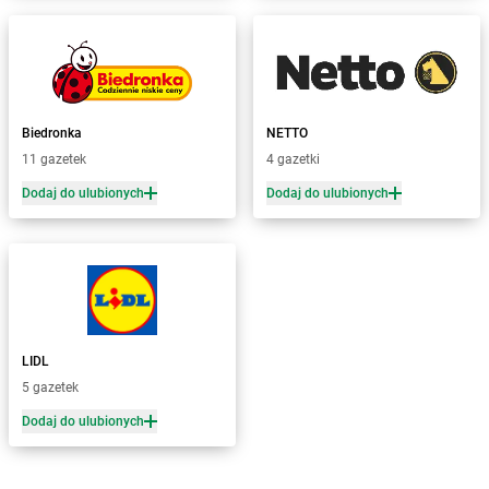
Żabka
Bochnia
Żabka
Bodzechów
Żabka
Bodzentyn
Żabka
Bogatki
Żabka
Bogatynia
Biedronka
NETTO
Żabka
Bogdaniec
11 gazetek
4 gazetki
Żabka
Bogdanowo
Dodaj do ulubionych
Dodaj do ulubionych
Żabka
Boguchwała
Żabka
Boguchwałowice
Żabka
Boguszów-Gorce
Żabka
Boguszyce
Żabka
Bohater
Żabka
Bojano
Żabka
Bojszowy
LIDL
Żabka
Bolechowo
5 gazetek
Żabka
Bolęcin
Dodaj do ulubionych
Żabka
Bolesław
Żabka
Bolesławiec