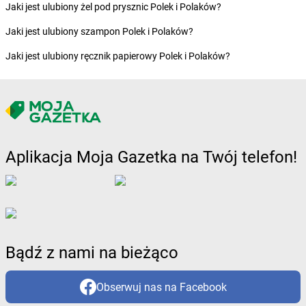
Żabka
Budziechów
Jaki jest ulubiony żel pod prysznic Polek i Polaków?
Żabka
Budziszewice
Jaki jest ulubiony szampon Polek i Polaków?
Żabka
Budzów
Żabka
Budzyń
Jaki jest ulubiony ręcznik papierowy Polek i Polaków?
Żabka
Bujaków
Żabka
Buk
Żabka
Bukowiec
Żabka
Bukowina Tatrzańska
Żabka
Bukowno
Żabka
Bulowice
Aplikacja Moja Gazetka na Twój telefon!
Żabka
Busko-Zdrój
Żabka
Bychawa
Żabka
Bycina
Żabka
Byczyna
Żabka
Bydgoszcz
Żabka
Bydlin
Bądź z nami na bieżąco
Żabka
Bydlino
Żabka
Bystra
Obserwuj nas na Facebook
Żabka
Bystra Podhalańska