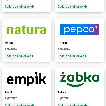
Żabka
Białogard
Żabka
Białogóra
Dodaj do ulubionych
Dodaj do ulubionych
Żabka
Białośliwie
Żabka
Białowieża
Żabka
Biały Dunajec
Żabka
Białystok
Żabka
Bibice
Żabka
Biczyce Dolne
Natura
PEPCO
Żabka
Biecz
1 gazetka
1 gazetka
Żabka
Biedrusko
Dodaj do ulubionych
Dodaj do ulubionych
Żabka
Bielany Wrocławskie
Żabka
Bielawa
Żabka
Bielsk
Żabka
Bielsk Podlaski
Żabka
Bielsko
Żabka
Bielsko-Biała
Żabka
Bieniewice
Empik
Żabka
Żabka
Bieruń
1 gazetka
2 gazetki
Żabka
Biery
Dodaj do ulubionych
Dodaj do ulubionych