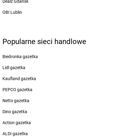
Dealz Gdańsk
Żabka
Boża Wola
Żabka
Bralin
OBI Lublin
Żabka
Branice
Żabka
Braniewo
Żabka
Brańsk
Żabka
Brenna
Popularne sieci handlowe
Żabka
Brodnica
Żabka
Brodnica Górna
Biedronka gazetka
Żabka
Brodowo
Lidl gazetka
Żabka
Brody
Żabka
Brojce
Kaufland gazetka
Żabka
Bronina
PEPCO gazetka
Żabka
Brudzeń Duży
Żabka
Bruskowo Wielkie
Netto gazetka
Żabka
Brusy
Dino gazetka
Żabka
Brwinów
Żabka
Brynica
Action gazetka
Żabka
Brzączowice
ALDI gazetka
Żabka
Brzeg