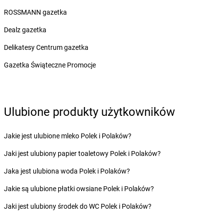
Żabka
Brzeg Dolny
ROSSMANN gazetka
Żabka
Brześć Kujawski
Dealz gazetka
Żabka
Brzesko
Żabka
Brzeszcze
Delikatesy Centrum gazetka
Żabka
Brzezia Łąka
Gazetka Świąteczne Promocje
Żabka
Brzeziny
Żabka
Brzezna
Żabka
Brzeźnica
Żabka
Brzeźnio
Ulubione produkty użytkowników
Żabka
Brzezowa
Żabka
Brzezówka
Jakie jest ulubione mleko Polek i Polaków?
Żabka
Brzoskwinia
Żabka
Brzostek
Jaki jest ulubiony papier toaletowy Polek i Polaków?
Żabka
Brzoza
Jaka jest ulubiona woda Polek i Polaków?
Żabka
Brzozów
Żabka
Brzozówka
Jakie są ulubione płatki owsiane Polek i Polaków?
Żabka
Bucz
Jaki jest ulubiony środek do WC Polek i Polaków?
Żabka
Buczkowice