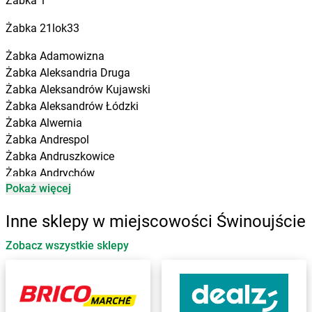
Żabka
1
Żabka
21lok33
Żabka
Adamowizna
Żabka
Aleksandria Druga
Żabka
Aleksandrów Kujawski
Żabka
Aleksandrów Łódzki
Żabka
Alwernia
Żabka
Andrespol
Żabka
Andruszkowice
Żabka
Andrychów
Pokaż więcej
Żabka
Antonie
Żabka
Augustów
Inne sklepy w miejscowości Świnoujście
Żabka
Automat
Zobacz wszystkie sklepy
Żabka
Babica
Żabka
Babice Nowe
Żabka
Babimost
Żabka
Baborów