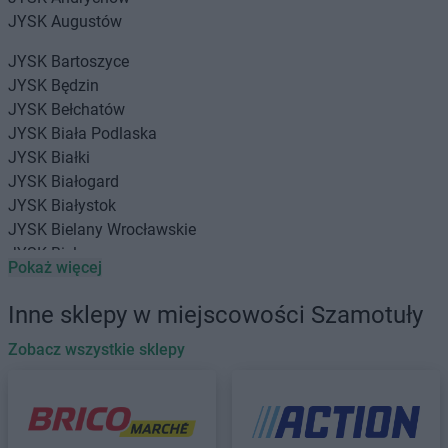
JYSK
Augustów
JYSK
Bartoszyce
JYSK
Będzin
JYSK
Bełchatów
JYSK
Biała Podlaska
JYSK
Białki
JYSK
Białogard
JYSK
Białystok
JYSK
Bielany Wrocławskie
JYSK
Bielawa
Pokaż więcej
JYSK
Bielsko-Biała
JYSK
Biłgoraj
Inne sklepy w miejscowości Szamotuły
JYSK
Bochnia
JYSK
Zobacz wszystkie sklepy
Bolesławiec
JYSK
Braniewo
JYSK
Brańsk
JYSK
Brodnica
JYSK
Brzeg