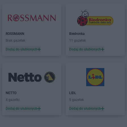
JYSK
Koszalin
JYSK
Koziegłowy
JYSK
Kraków
JYSK
Kraśnik
JYSK
Krosno
ROSSMANN
Biedronka
JYSK
Kutno
Brak gazetek
11 gazetek
JYSK
Kwidzyn
Dodaj do ulubionych
Dodaj do ulubionych
JYSK
Łany
JYSK
Łęczna
JYSK
Łódź
JYSK
Łomianki
JYSK
Łomża
JYSK
Łowicz
NETTO
LIDL
JYSK
Łubna
4 gazetki
5 gazetek
JYSK
Łuków
Dodaj do ulubionych
Dodaj do ulubionych
JYSK
Lębork
JYSK
Legnica
JYSK
Leszno