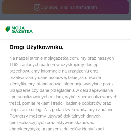
JYSK
Sandomierz
Obserwuj nas na Instagram
JYSK
Sanok
JYSK
Sępólno Krajeńskie
JYSK
Siedlce
JYSK
Sieradz
Masz sugestie lub pytania?
JYSK
Sierpc
Napisz do nas:
support@mojagazetka.com
JYSK
Skarżysko-Kamienna
Drogi Użytkowniku,
Współpraca z nami
JYSK
Skierniewice
JYSK
Sławno
Na naszej stronie mojagazetka.com, my oraz naszych
Zobacz szczegóły
1162 zaufanych partnerów uzyskujemy dostęp i
JYSK
Słupca
Retail Radar – analiza rynku
przechowujemy informacje na urządzeniu oraz
JYSK
Słupsk
przetwarzamy dane osobowe, takie jak unikalne
JYSK
Sokołów Podlaski
identyfikatory, standardowe informacje wysyłane przez
JYSK
Sosnowiec
Wasze ulubione produkty
urządzenie czy dane przeglądania w celu zapewniania
JYSK
Stalowa Wola
spersonalizowanych reklam, wybór spersonalizowanych
JYSK
Stara Iwiczna
Regulamin serwisu i polityka prywatności
treści, pomiar reklam i treści, badanie odbiorców oraz
JYSK
Starachowice
ulepszanie usług. Za zgodą Użytkownika my i Zaufani
JYSK
Stare Miasto
Mapa strony
Partnerzy możemy używać dokładnych danych
JYSK
Stargard
geolokalizacyjnych oraz aktywnie skanować
Wszystkie miasta z lokalizacjami sklepów
JYSK
Starogard Gdański
charakterystykę urządzenia do celów identyfikacji.