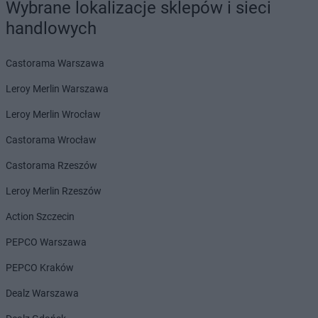
Wybrane lokalizacje sklepów i sieci
JYSK
Limanowa
handlowych
JYSK
Lisowice
JYSK
Lubartów
Castorama Warszawa
JYSK
Lubawa
JYSK
Lubin
Leroy Merlin Warszawa
JYSK
Lublin
Leroy Merlin Wrocław
JYSK
Marki
Castorama Wrocław
JYSK
Miechów
JYSK
Międzyrzec Podlaski
Castorama Rzeszów
JYSK
Mielec
Leroy Merlin Rzeszów
JYSK
Milanówek
JYSK
Miłków
Action Szczecin
JYSK
Mława
PEPCO Warszawa
JYSK
Modlniczka
JYSK
Mrągowo
PEPCO Kraków
JYSK
Mysłowice
Dealz Warszawa
JYSK
Myszków