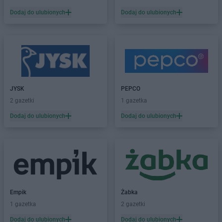
JYSK
Grójec
Dodaj do ulubionych
Dodaj do ulubionych
JYSK
Grudziądz
JYSK
Gryfice
JYSK
Gubin
JYSK
Hajnówka
JYSK
Hrubieszów
JYSK
PEPCO
JYSK
Iława
2 gazetki
1 gazetka
JYSK
Inowrocław
Dodaj do ulubionych
Dodaj do ulubionych
JYSK
Janki
JYSK
Jarocin
JYSK
Jarosław
JYSK
Jaroszowice
JYSK
Jasło
JYSK
Jastrzębie-Zdrój
Empik
Żabka
JYSK
Jaworzno
1 gazetka
2 gazetki
JYSK
Jedrzejow
Dodaj do ulubionych
Dodaj do ulubionych