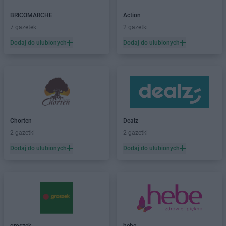
JYSK
Brzesko
BRICOMARCHE
Action
JYSK
Bydgoszcz
7 gazetek
2 gazetki
JYSK
Bytom
Dodaj do ulubionych
Dodaj do ulubionych
JYSK
Bytów
JYSK
Chełm
JYSK
Chojnice
JYSK
Chorzów
JYSK
Chrzanów
JYSK
Ciechanów
Chorten
Dealz
JYSK
Cieszyn
2 gazetki
2 gazetki
JYSK
Czechowice-Dziedzice
Dodaj do ulubionych
Dodaj do ulubionych
JYSK
Częstochowa
JYSK
Dąbrowa Górnicza
JYSK
Dębica
JYSK
Działdowo
JYSK
Dzierżoniów