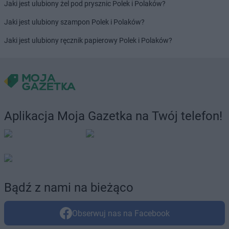
Jaki jest ulubiony żel pod prysznic Polek i Polaków?
JYSK
Przasnysz
JYSK
Przemyśl
Jaki jest ulubiony szampon Polek i Polaków?
JYSK
Przeworsk
Jaki jest ulubiony ręcznik papierowy Polek i Polaków?
JYSK
Puławy
JYSK
Pyrzyce
JYSK
Rąbień
JYSK
Racibórz
JYSK
Radom
JYSK
Radomsko
Aplikacja Moja Gazetka na Twój telefon!
JYSK
Radzyń Podlaski
JYSK
Rawa Mazowiecka
JYSK
Rawicz
JYSK
Ruda Śląska
JYSK
Rumia
Bądź z nami na bieżąco
JYSK
Rybnik
JYSK
Rzeszów
JYSK
Rzgów
Obserwuj nas na Facebook