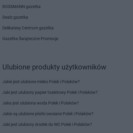
JYSK
Ostrowiec Świętokrzyski
ROSSMANN gazetka
JYSK
Ostrzeszów
Dealz gazetka
JYSK
Oświęcim
Delikatesy Centrum gazetka
JYSK
Pabianice
JYSK
Piła
Gazetka Świąteczne Promocje
JYSK
Pionki
JYSK
Piotrków Trybunalski
JYSK
Pisz
JYSK
Ulubione produkty użytkowników
Płock
JYSK
Płońsk
JYSK
Poddębice
Jakie jest ulubione mleko Polek i Polaków?
JYSK
Podgórzyn
Jaki jest ulubiony papier toaletowy Polek i Polaków?
JYSK
Podkowa Leśna
JYSK
Police
Jaka jest ulubiona woda Polek i Polaków?
JYSK
Poznań
Jakie są ulubione płatki owsiane Polek i Polaków?
JYSK
Prudnik
JYSK
Pruszcz Gdański
Jaki jest ulubiony środek do WC Polek i Polaków?
JYSK
Pruszków