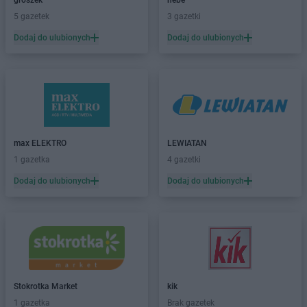
groszek
hebe
JYSK
Elbląg
5 gazetek
3 gazetki
JYSK
Ełk
Dodaj do ulubionych
Dodaj do ulubionych
JYSK
F206
JYSK
Garwolin
JYSK
Gdańsk
JYSK
Gdynia
JYSK
Giżycko
JYSK
Gliwice
max ELEKTRO
LEWIATAN
JYSK
Głogów
1 gazetka
4 gazetki
JYSK
Gniezno
Dodaj do ulubionych
Dodaj do ulubionych
JYSK
Goleniów
JYSK
Górka
JYSK
Gorlice
JYSK
Gorzów Wielkopolski
JYSK
Gostyń
JYSK
Gostynin
Stokrotka Market
kik
JYSK
Grajewo
1 gazetka
Brak gazetek
JYSK
Grodzisk Mazowiecki