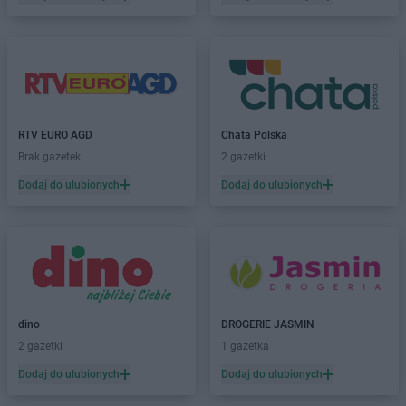
JYSK
Kalisz
JYSK
Kamieńczyk
JYSK
Kamienna Góra
JYSK
Katowice
JYSK
Kędzierzyn-Koźle
JYSK
Kępno
RTV EURO AGD
Chata Polska
JYSK
Kętrzyn
Brak gazetek
2 gazetki
JYSK
Kielce
Dodaj do ulubionych
Dodaj do ulubionych
JYSK
Kiełczewo
JYSK
Kłodzko
JYSK
Kluczbork
JYSK
Knurów
JYSK
Kobierzyce
JYSK
Koło
JYSK
Kołobrzeg
dino
DROGERIE JASMIN
JYSK
Końskie
2 gazetki
1 gazetka
JYSK
Kościerzyna
Dodaj do ulubionych
Dodaj do ulubionych
JYSK
Kostrzyn nad Odrą