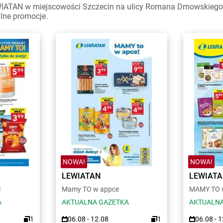
WIATAN w miejscowości Szczecin na ulicy Romana Dmowskiego 
alne promocje.
NOWA!
NOWA!
LEWIATAN
LEWIAT
!
Mamy TO w appce
MAMY TO w
A
AKTUALNA GAZETKA
AKTUALNA
1
06.08 - 12.08
1
06.08 - 