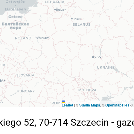
Leaflet
Stadia Maps
OpenMapTiles
|
©
, ©
©
go 52, 70-714 Szczecin - gaze