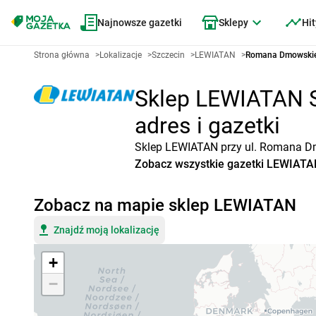
Najnowsze gazetki
Sklepy
Hit
Strona główna
>
Lokalizacje
>
Szczecin
>
LEWIATAN
>
Romana Dmowskieg
Sklep LEWIATAN S
adres i gazetki
Sklep LEWIATAN przy ul. Romana Dmo
Zobacz wszystkie gazetki LEWIAT
Zobacz na mapie sklep LEWIATAN
Znajdź moją lokalizację
+
−