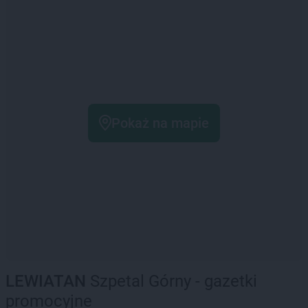
Pokaż na mapie
LEWIATAN
Szpetal Górny - gazetki
promocyjne