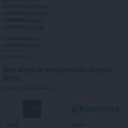
LEWIATAN
Andrychów
LEWIATAN
Andrzejewo
LEWIATAN
Annopol
LEWIATAN
Augustów
LEWIATAN
Babiak
LEWIATAN
Babice
LEWIATAN
Babin
Pokaż więcej
LEWIATAN
Baborów
LEWIATAN
Baboszewo
Inne sklepy w miejscowości Szpetal
LEWIATAN
Baciuty
Górny
LEWIATAN
Bąkowo
LEWIATAN
Baligród
Zobacz wszystkie sklepy
LEWIATAN
Balin
LEWIATAN
Banino
LEWIATAN
Baranowo
LEWIATAN
Barcino
LEWIATAN
Barczewo
groszek
LEWIATAN
LEWIATAN
Bargłów Kościelny