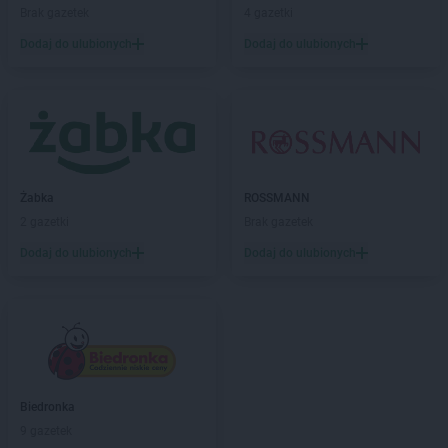
Brak gazetek
4 gazetki
LEWIATAN
Barlinek
Dodaj do ulubionych
Dodaj do ulubionych
LEWIATAN
Bartniczka
LEWIATAN
Bartoszyce
LEWIATAN
Barwałd Dolny
LEWIATAN
Barwice
LEWIATAN
Batorz
LEWIATAN
Bębło
LEWIATAN
Będzin
Żabka
ROSSMANN
LEWIATAN
Bejsce
2 gazetki
Brak gazetek
LEWIATAN
Bełk
Dodaj do ulubionych
Dodaj do ulubionych
LEWIATAN
Bełżyce
LEWIATAN
Benice
LEWIATAN
Bęsia
LEWIATAN
Bestwina
LEWIATAN
Bestwinka
LEWIATAN
Biadoliny Szlacheckie
LEWIATAN
Biała
Biedronka
LEWIATAN
Biała Druga
9 gazetek