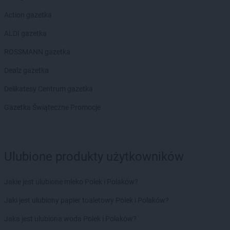
LEWIATAN
Bodzechów
Action gazetka
LEWIATAN
Bodzentyn
ALDI gazetka
LEWIATAN
Bogumiłowice
LEWIATAN
Bojano
ROSSMANN gazetka
LEWIATAN
Bojszowy
Dealz gazetka
LEWIATAN
Bolechowice
LEWIATAN
Bolesław
Delikatesy Centrum gazetka
LEWIATAN
Bolesławiec
Gazetka Świąteczne Promocje
LEWIATAN
Bolestraszyce
LEWIATAN
Boleszkowice
LEWIATAN
Bolków
LEWIATAN
Bolszewo
Ulubione produkty użytkowników
LEWIATAN
Bondyrz
LEWIATAN
Borki
Jakie jest ulubione mleko Polek i Polaków?
LEWIATAN
Borki Wielkie
LEWIATAN
Boronów
Jaki jest ulubiony papier toaletowy Polek i Polaków?
LEWIATAN
Borowa
Jaka jest ulubiona woda Polek i Polaków?
LEWIATAN
Borowe