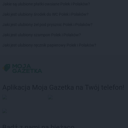
LEWIATAN
Borowie
Jakie są ulubione płatki owsiane Polek i Polaków?
LEWIATAN
Borowno
Jaki jest ulubiony środek do WC Polek i Polaków?
LEWIATAN
Borowo
LEWIATAN
Borowy Młyn
Jaki jest ulubiony żel pod prysznic Polek i Polaków?
LEWIATAN
Borucino
Jaki jest ulubiony szampon Polek i Polaków?
LEWIATAN
Borzęcin Mały
LEWIATAN
Bożejowice
Jaki jest ulubiony ręcznik papierowy Polek i Polaków?
LEWIATAN
Bożepole Wielkie
LEWIATAN
Bożewo
LEWIATAN
Bralin
LEWIATAN
Braniewo
LEWIATAN
Bratkowice
LEWIATAN
Brenna
Aplikacja Moja Gazetka na Twój telefon!
LEWIATAN
Brenno
LEWIATAN
Brodnica
LEWIATAN
Brodnica Górna
LEWIATAN
Brodowe Łąki
LEWIATAN
Brożec
LEWIATAN
Brudzeń Duży
Bądź z nami na bieżąco