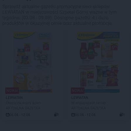
Sprawdź aktualne gazetki promocyjne sieci sklepów
LEWIATAN w miejscowości Szpetal Górny ważne w tym
tygodniu (03.08 - 09.08). Dostępne gazetki: 4 i dużo
produktów w okazyjnej cenie oraz aktualne promocje.
NOWA!
NOWA!
LEWIATAN
LEWIATAN
Okazje na dobry dzień
W wielopakach taniej!
AKTUALNA GAZETKA
AKTUALNA GAZETKA
06.08 - 12.08
1
06.08 - 12.08
1