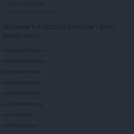
LEWIATAN
Biała Piska
Dodaj do ulubionych
LEWIATAN
Biała Podlaska
LEWIATAN
Białaczów
LEWIATAN
Białka Tatrzańska
Wybrane lokalizacje sklepów i sieci
LEWIATAN
Białobłocie
handlowych
LEWIATAN
Białobrzegi
LEWIATAN
Białogóra
Castorama Warszawa
LEWIATAN
Białopole
LEWIATAN
Biały Bór
Leroy Merlin Warszawa
LEWIATAN
Biały Kościół
Leroy Merlin Wrocław
LEWIATAN
Białystok
LEWIATAN
Bielkówko
Castorama Wrocław
LEWIATAN
Bielsk
Castorama Rzeszów
LEWIATAN
Bielsko-Biała
LEWIATAN
Bieńkowice
Leroy Merlin Rzeszów
LEWIATAN
Bierawa
Action Szczecin
LEWIATAN
Biernatki
LEWIATAN
Bieruń
PEPCO Warszawa
LEWIATAN
Bierzewice