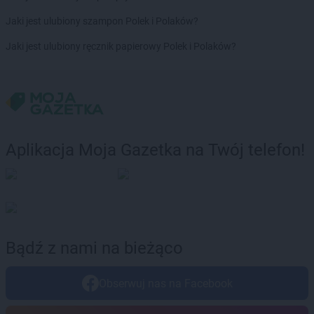
Delikatesy Centrum
Bytom
Jaki jest ulubiony szampon Polek i Polaków?
Delikatesy Centrum
Cergowa
Jaki jest ulubiony ręcznik papierowy Polek i Polaków?
Delikatesy Centrum
Cewice
Delikatesy Centrum
Chałupki
Delikatesy Centrum
Charsznica
Delikatesy Centrum
Chęciny
Delikatesy Centrum
Chełm
Delikatesy Centrum
Chełm Śląski
Aplikacja Moja Gazetka na Twój telefon!
Delikatesy Centrum
Chlewiska
Delikatesy Centrum
Chłopice
Delikatesy Centrum
Chmielnik
Delikatesy Centrum
Chocianów
Delikatesy Centrum
Chodzież
Delikatesy Centrum
Chojna
Bądź z nami na bieżąco
Delikatesy Centrum
Chojnów
Delikatesy Centrum
Chorkówka
Obserwuj nas na Facebook
Delikatesy Centrum
Chorzele
Delikatesy Centrum
Chorzelów