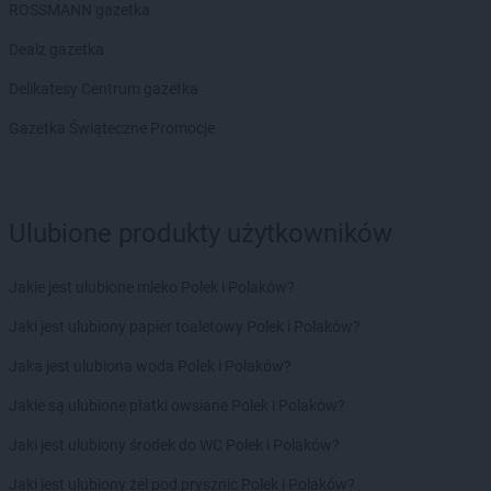
Delikatesy Centrum
Brzeziny
ROSSMANN gazetka
Delikatesy Centrum
Brzezna
Dealz gazetka
Delikatesy Centrum
Brzeźnica
Delikatesy Centrum
Brzostek
Delikatesy Centrum gazetka
Delikatesy Centrum
Brzoza
Gazetka Świąteczne Promocje
Delikatesy Centrum
Brzóza Królewska
Delikatesy Centrum
Brzóza Stadnicka
Delikatesy Centrum
Brzozów
Delikatesy Centrum
Brzyska
Ulubione produkty użytkowników
Delikatesy Centrum
Budy Głogowskie
Delikatesy Centrum
Budy Łańcuckie
Jakie jest ulubione mleko Polek i Polaków?
Delikatesy Centrum
Bukowsko
Delikatesy Centrum
Busko-Zdrój
Jaki jest ulubiony papier toaletowy Polek i Polaków?
Delikatesy Centrum
Buszkowiczki
Jaka jest ulubiona woda Polek i Polaków?
Delikatesy Centrum
Byczyna
Delikatesy Centrum
Bydgoszcz
Jakie są ulubione płatki owsiane Polek i Polaków?
Delikatesy Centrum
Bystra Podhalańska
Jaki jest ulubiony środek do WC Polek i Polaków?
Delikatesy Centrum
Bystry
Delikatesy Centrum
Bystrzyca Kłodzka
Jaki jest ulubiony żel pod prysznic Polek i Polaków?