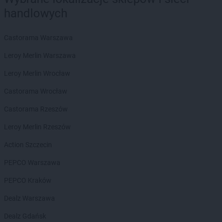
Delikatesy Centrum
Bielsko-Biała
handlowych
Delikatesy Centrum
Bierdzany
Delikatesy Centrum
Bieruń
Castorama Warszawa
Delikatesy Centrum
Bierutów
Delikatesy Centrum
Biłgoraj
Leroy Merlin Warszawa
Delikatesy Centrum
Błaszki
Leroy Merlin Wrocław
Delikatesy Centrum
Błażowa
Delikatesy Centrum
Blizne
Castorama Wrocław
Delikatesy Centrum
Bliżyn
Castorama Rzeszów
Delikatesy Centrum
Błotnica Strzelecka
Delikatesy Centrum
Bobowa
Leroy Merlin Rzeszów
Delikatesy Centrum
Bóbrka
Action Szczecin
Delikatesy Centrum
Bochnia
Delikatesy Centrum
Bodzentyn
PEPCO Warszawa
Delikatesy Centrum
Bogacica
PEPCO Kraków
Delikatesy Centrum
Bogatynia
Delikatesy Centrum
Bogdaniec
Dealz Warszawa
Delikatesy Centrum
Bogoniowice
Dealz Gdańsk
Delikatesy Centrum
Bogoria