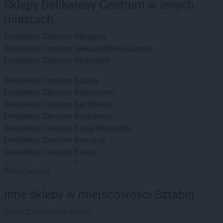
Sklepy Delikatesy Centrum w innych
miastach
Delikatesy Centrum
Albigowa
Delikatesy Centrum
Aleksandrów Kujawski
Delikatesy Centrum
Andrespol
Delikatesy Centrum
Babica
Delikatesy Centrum
Baboszewo
Delikatesy Centrum
Bachowice
Delikatesy Centrum
Baćkowice
Delikatesy Centrum
Banie Mazurskie
Delikatesy Centrum
Barciany
Delikatesy Centrum
Barcin
Delikatesy Centrum
Barlinek
Pokaż więcej
Delikatesy Centrum
Bartoszyce
Delikatesy Centrum
Baruchowo
Inne sklepy w miejscowości Sztabin
Delikatesy Centrum
Barwałd Górny
Delikatesy Centrum
Zobacz wszystkie sklepy
Będzin