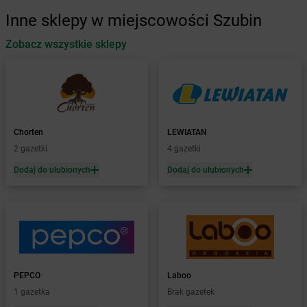
Żabka
Augustów
Inne sklepy w miejscowości Szubin
Żabka
Automat
Zobacz wszystkie sklepy
Żabka
Babica
Żabka
Babice Nowe
Żabka
Babimost
Żabka
Baborów
Żabka
Baboszewo
Żabka
Bachowice
Chorten
LEWIATAN
Żabka
Bądkowo
2 gazetki
4 gazetki
Żabka
Bąków
Dodaj do ulubionych
Dodaj do ulubionych
Żabka
Bałtów
Żabka
Banino
Żabka
Baniocha
Żabka
Baranowo
Żabka
Barcin
Żabka
Barczewo
PEPCO
Laboo
Żabka
Bardo
1 gazetka
Brak gazetek
Żabka
Barlinek