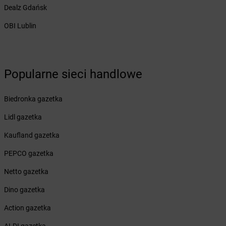
Żabka
Blok Dobryszyce
Dealz Gdańsk
Żabka
Błonie
OBI Lublin
Żabka
Bobolice
Żabka
Bobolin
Żabka
Bobowa
Żabka
Bobrek
Popularne sieci handlowe
Żabka
Bobrowniki
Żabka
Bochnia
Biedronka gazetka
Żabka
Bodzechów
Żabka
Bodzentyn
Lidl gazetka
Żabka
Bogatki
Kaufland gazetka
Żabka
Bogatynia
Żabka
Bogdaniec
PEPCO gazetka
Żabka
Bogdanowo
Netto gazetka
Żabka
Boguchwała
Żabka
Boguchwałowice
Dino gazetka
Żabka
Boguszów-Gorce
Action gazetka
Żabka
Boguszyce
Żabka
Bohater