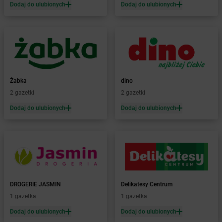
Żabka
Barniewice
Dodaj do ulubionych
Dodaj do ulubionych
Żabka
Bartąg
Żabka
Bartoszyce
Żabka
Baruchowo
Żabka
Barwałd Średni
Żabka
Barwice
Żabka
Bażanowice
Żabka
dino
Żabka
Bęczków
2 gazetki
2 gazetki
Żabka
Będzin
Dodaj do ulubionych
Dodaj do ulubionych
Żabka
Bełchatów
Żabka
Bełsznica
Żabka
Bełżyce
Żabka
Bestwina
Żabka
Bestwinka
Żabka
Bezrzecze
Żabka
BG1
DROGERIE JASMIN
Delikatesy Centrum
Żabka
Biała
1 gazetka
1 gazetka
Żabka
Biała Druga
Dodaj do ulubionych
Dodaj do ulubionych
Żabka
Biała Piska