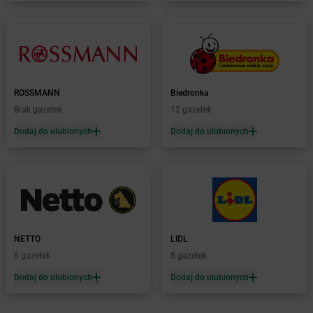
Żabka
Biała Podlaska
Żabka
Biała Rawska
Żabka
Białe Błota
Żabka
Białka
Żabka
Białka Tatrzańska
ROSSMANN
Biedronka
Żabka
Białobrzegi
Brak gazetek
12 gazetek
Żabka
Białogard
Żabka
Białogóra
Dodaj do ulubionych
Dodaj do ulubionych
Żabka
Białośliwie
Żabka
Białowieża
Żabka
Biały Dunajec
Żabka
Białystok
Żabka
Bibice
Żabka
Biczyce Dolne
NETTO
LIDL
Żabka
Biecz
6 gazetek
5 gazetek
Żabka
Biedrusko
Dodaj do ulubionych
Dodaj do ulubionych
Żabka
Bielany Wrocławskie
Żabka
Bielawa