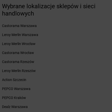
Żabka
Bielsk
Wybrane lokalizacje sklepów i sieci
Żabka
Bielsk Podlaski
Żabka
Bielsko
handlowych
Żabka
Bielsko-Biała
Żabka
Bieniewice
Castorama Warszawa
Żabka
Bieruń
Leroy Merlin Warszawa
Żabka
Biery
Żabka
Bieżuń
Leroy Merlin Wrocław
Żabka
Bilcza
Castorama Wrocław
Żabka
Biłgoraj
Żabka
Biórków Mały
Castorama Rzeszów
Żabka
Biskupice
Leroy Merlin Rzeszów
Żabka
Biskupiec
Żabka
Biskupów
Action Szczecin
Żabka
Blachownia
PEPCO Warszawa
Żabka
Błażejewo
Żabka
Błażowa
PEPCO Kraków
Żabka
Blizne Łaszczyńskiego
Dealz Warszawa
Żabka
Bliżyn