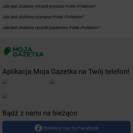
Żabka
Borówiec
Jaki jest ulubiony żel pod prysznic Polek i Polaków?
Żabka
Borówno
Żabka
Borowo
Jaki jest ulubiony szampon Polek i Polaków?
Żabka
Boruja Kościelna
Jaki jest ulubiony ręcznik papierowy Polek i Polaków?
Żabka
Borzęcin Duży
Żabka
Borzygniew
Żabka
Borzytuchom
Żabka
Boża Wola
Żabka
Bralin
Żabka
Branice
Aplikacja Moja Gazetka na Twój telefon!
Żabka
Braniewo
Żabka
Brańsk
Żabka
Brenna
Żabka
Brodnica
Żabka
Brodnica Górna
Żabka
Brodowo
Bądź z nami na bieżąco
Żabka
Brody
Żabka
Brojce
Obserwuj nas na Facebook
Żabka
Bronina