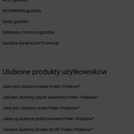
ALDI gazetka
Żabka
Bojano
ROSSMANN gazetka
Żabka
Bojszowy
Żabka
Bolechowo
Dealz gazetka
Żabka
Bolęcin
Delikatesy Centrum gazetka
Żabka
Bolesław
Żabka
Bolesławiec
Gazetka Świąteczne Promocje
Żabka
Bolewice
Żabka
Bolków
Żabka
Bolszewo
Żabka
Bońki
Ulubione produkty użytkowników
Żabka
Borawe
Żabka
Borek Stary
Jakie jest ulubione mleko Polek i Polaków?
Żabka
Borek Wielkopolski
Jaki jest ulubiony papier toaletowy Polek i Polaków?
Żabka
Borkowo
Żabka
Borne Sulinowo
Jaka jest ulubiona woda Polek i Polaków?
Żabka
Boronów
Jakie są ulubione płatki owsiane Polek i Polaków?
Żabka
Borowa
Żabka
Borowianka
Jaki jest ulubiony środek do WC Polek i Polaków?