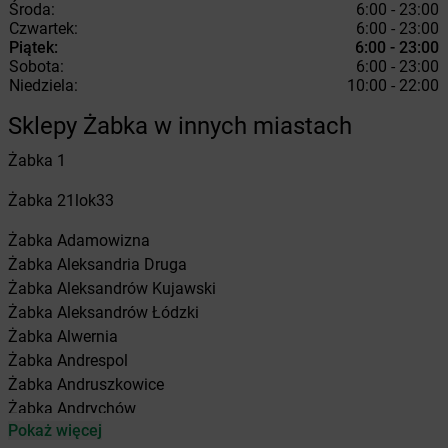
Środa:
6:00 - 23:00
Czwartek:
6:00 - 23:00
Piątek:
6:00 - 23:00
Sobota:
6:00 - 23:00
Niedziela:
10:00 - 22:00
Sklepy Żabka w innych miastach
Żabka
1
Żabka
21lok33
Żabka
Adamowizna
Żabka
Aleksandria Druga
Żabka
Aleksandrów Kujawski
Żabka
Aleksandrów Łódzki
Żabka
Alwernia
Żabka
Andrespol
Żabka
Andruszkowice
Żabka
Andrychów
Pokaż więcej
Żabka
Antonie