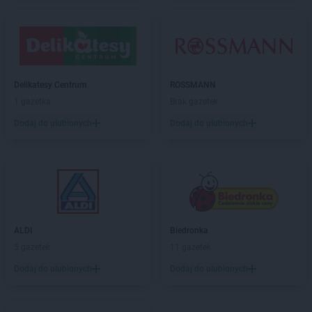
Chorten
Bytów
Chorten
Cekcyn
Chorten
Celestynów
Chorten
Celiny
Delikatesy Centrum
ROSSMANN
Chorten
Cepno
1 gazetka
Brak gazetek
Chorten
Chałupy
Dodaj do ulubionych
Dodaj do ulubionych
Chorten
Chełm
Chorten
Chełm Śląski
Chorten
Chełmek
Chorten
Chełmno
Chorten
Chełmża
Chorten
Chłopy
Chorten
Chociule
ALDI
Biedronka
Chorten
Chociw
5 gazetek
11 gazetek
Chorten
Chodzież
Dodaj do ulubionych
Dodaj do ulubionych
Chorten
Chojnice
Chorten
Chojno Nowe Drugie
Chorten
Chojnów