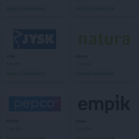
Chorten
Borowe
Chorten
Dodaj do ulubionych
Borowina
Dodaj do ulubionych
Chorten
Borzęcin Duży
Chorten
Borzymy
Chorten
Boże
Chorten
Braciejówka
Chorten
Bramki
Chorten
Braniewo
JYSK
Natura
Chorten
Brańsk
2 gazetki
1 gazetka
Chorten
Brenna
Dodaj do ulubionych
Dodaj do ulubionych
Chorten
Brochów
Chorten
Brójce
Chorten
Brok
Chorten
Brończany
Chorten
Broniewice
Chorten
Bronowo
Chorten
Brudki Stare
PEPCO
Empik
Chorten
Brusy
1 gazetka
1 gazetka
Chorten
Brwinów
Dodaj do ulubionych
Dodaj do ulubionych