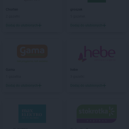
Chorten
Białogóra
Chorten
groszek
Chorten
Białousy
2 gazetki
5 gazetek
Chorten
Białowieża
Chorten
Białożewin
Dodaj do ulubionych
Dodaj do ulubionych
Chorten
Białystok
Chorten
Biecz
Chorten
Biedaszki
Chorten
Biedrzychowice
Chorten
Bielany-Żyłaki
Chorten
Bielicha
Gama
hebe
Chorten
Bieliny
1 gazetka
3 gazetki
Chorten
Bielsk Podlaski
Dodaj do ulubionych
Dodaj do ulubionych
Chorten
Bielsko-Biała
Chorten
Bierwce
Chorten
Biłgoraj
Chorten
Biskupiec
Chorten
Biskupiec-Kolonia Trzecia
Chorten
Błędowo
Chorten
Blochy