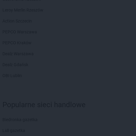
Chorten
Czarnotrzew
Chorten
Czarnów
Leroy Merlin Rzeszów
Chorten
Czarny Bór
Action Szczecin
Chorten
Czechowice-Dziedzice
Chorten
Czernice Borowe
PEPCO Warszawa
Chorten
Czerniewice
PEPCO Kraków
Chorten
Czernikowo
Chorten
Czerwieńsk
Dealz Warszawa
Chorten
Częstochowa
Dealz Gdańsk
Chorten
Człuchów
Chorten
Czosnów
OBI Lublin
Chorten
Czyczkowy
Chorten
Czyże
Chorten
Czyżew
Popularne sieci handlowe
Chorten
Dąbrowa
Chorten
Dąbrowa Białostocka
Biedronka gazetka
Chorten
Dąbrowa Chełmińska
Chorten
Dąbrowa Tarnowska
Lidl gazetka