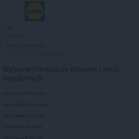
Chorten
Choroszcz
Chorten
Chorzów
Chorten
Choszczewo
Chorten
LIDL
Choszczno
Chorten
5 gazetek
Chrzanów
Chorten
Ciechanów
Dodaj do ulubionych
Chorten
Ciechanowiec
Chorten
Ciemne
Chorten
Cierno-Żabieniec
Wybrane lokalizacje sklepów i sieci
Chorten
Cieszyn
handlowych
Chorten
Cisewie
Chorten
Cyców-Kolonia Druga
Castorama Warszawa
Chorten
Czadrów
Chorten
Czaple
Leroy Merlin Warszawa
Chorten
Czarna
Leroy Merlin Wrocław
Chorten
Czarna Białostocka
Chorten
Czarna Wieś Kościelna
Castorama Wrocław
Chorten
Czarnków
Castorama Rzeszów