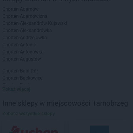
Chorten
Adamów
Chorten
Adamowizna
Chorten
Aleksandrów Kujawski
Chorten
Aleksandrówka
Chorten
Andrzejówka
Chorten
Antonie
Chorten
Antonówka
Chorten
Augustów
Chorten
Babi Dół
Chorten
Baćkowice
Chorten
Bajdy
Pokaż więcej
Chorten
Bajki-Zalesie
Chorten
Bakałarzewo
Inne sklepy w miejscowości Tarnobrzeg
Chorten
Bąkowo
Chorten
Zobacz wszystkie sklepy
Banie
Chorten
Banino
Chorten
Baranowo