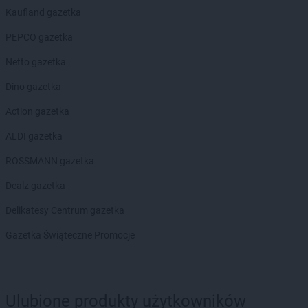
Chorten
Dąbrowa Wielka
Kaufland gazetka
Chorten
Dąbrowa-Kaski
Chorten
Dąbrówka
PEPCO gazetka
Chorten
Dąbrówka Kościelna
Netto gazetka
Chorten
Dąbrówka Leśna
Chorten
Dąbrówki
Dino gazetka
Chorten
Dąbrówno
Action gazetka
Chorten
Darłowo
Chorten
Dębki
ALDI gazetka
Chorten
Dębna
ROSSMANN gazetka
Chorten
Dębnik
Chorten
Dębno
Dealz gazetka
Chorten
Dębowica
Delikatesy Centrum gazetka
Chorten
Debrzno
Chorten
Dębsk
Gazetka Świąteczne Promocje
Chorten
Długa Kościelna
Chorten
Długie
Chorten
Dobre
Ulubione produkty użytkowników
Chorten
Dobry Las