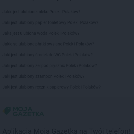
Chorten
Dobrzyniewo Duże
Chorten
Dobrzyniewo Fabryczne
Jakie jest ulubione mleko Polek i Polaków?
Chorten
Dokudów Drugi
Jaki jest ulubiony papier toaletowy Polek i Polaków?
Chorten
Dolistowo Nowe
Chorten
Dolna Grupa
Jaka jest ulubiona woda Polek i Polaków?
Chorten
Domaniew
Jakie są ulubione płatki owsiane Polek i Polaków?
Chorten
Dopiewo
Chorten
Drawsko Pomorskie
Jaki jest ulubiony środek do WC Polek i Polaków?
Chorten
Drążdżewo
Jaki jest ulubiony żel pod prysznic Polek i Polaków?
Chorten
Drohiczyn
Chorten
Drozdowo
Jaki jest ulubiony szampon Polek i Polaków?
Chorten
Drwęck
Jaki jest ulubiony ręcznik papierowy Polek i Polaków?
Chorten
Drwinia
Chorten
Drzewica
Chorten
Drzonówko
Chorten
Drzycim
Chorten
Dubiny
Chorten
Dubów
Aplikacja Moja Gazetka na Twój telefon!
Chorten
Duczki