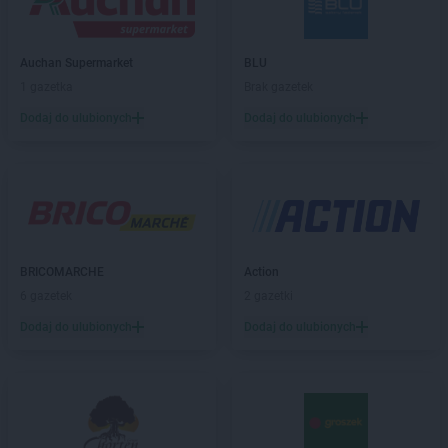
Chorten
Barchów
Chorten
Barcikowo
Chorten
Barcin
Auchan Supermarket
BLU
Chorten
Bargłów Kościelny
1 gazetka
Brak gazetek
Chorten
Bartniki
Dodaj do ulubionych
Dodaj do ulubionych
Chorten
Bartołty Wielkie
Chorten
Bartoszyce
Chorten
Będzieszyn
Chorten
Bełchatów
Chorten
Bezledy
Chorten
Biała Niżna
Chorten
Biała Piska
BRICOMARCHE
Action
Chorten
Biała Podlaska
6 gazetek
2 gazetki
Chorten
Biała Rawska
Dodaj do ulubionych
Dodaj do ulubionych
Chorten
Białebłoto-Kobyla
Chorten
Białebłoto-Stara Wieś
Chorten
Białobiel
Chorten
Białobrzegi
Chorten
Białogard