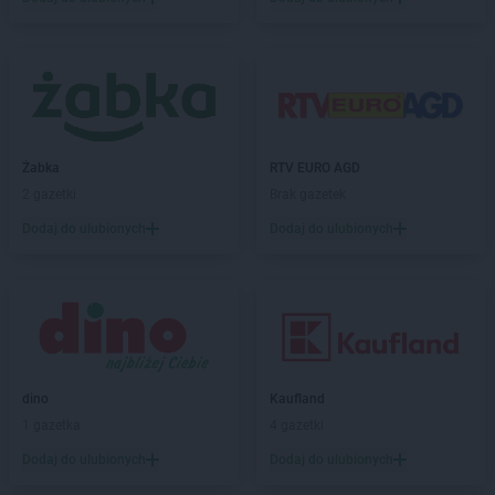
Chorten
Brzesko
Chorten
Brzeszcze
Chorten
Brzezie
Chorten
Brzeźnica
Chorten
Brzeźnio
Chorten
Brzóski-Gromki
Żabka
RTV EURO AGD
Chorten
Brzoza
2 gazetki
Brak gazetek
Chorten
Brzozówka
Chorten
Budki Piaseckie
Dodaj do ulubionych
Dodaj do ulubionych
Chorten
Budy Barcząckie
Chorten
Budziska
Chorten
Bugaj
Chorten
Buk
Chorten
Bukowiec
Chorten
Bukowina
dino
Kaufland
Chorten
Burkat
1 gazetka
4 gazetki
Chorten
Burzyn
Dodaj do ulubionych
Dodaj do ulubionych
Chorten
Bydgoszcz
Chorten
Bytom