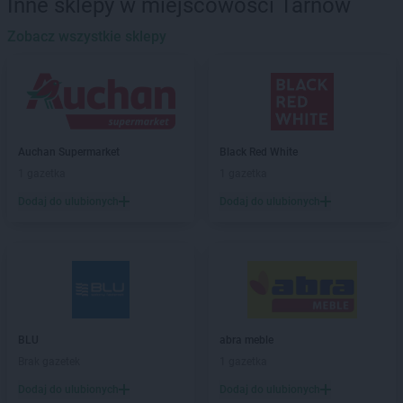
Inne sklepy w miejscowości Tarnów
Stokrotka Market
Biszcza
Stokrotka Market
Zobacz wszystkie sklepy
Błędów
Stokrotka Market
Bodzentyn
Stokrotka Market
Borne Sulinowo
Stokrotka Market
Bralin
Stokrotka Market
Branice
Stokrotka Market
Bratkowice
Auchan Supermarket
Black Red White
Stokrotka Market
Brzeg
1 gazetka
1 gazetka
Stokrotka Market
Brzeg Dolny
Dodaj do ulubionych
Dodaj do ulubionych
Stokrotka Market
Brzesko
Stokrotka Market
Bydgoszcz
Stokrotka Market
Bytom
Stokrotka Market
Chełm
Stokrotka Market
Chorzelów
Stokrotka Market
Chorzów
BLU
abra meble
Stokrotka Market
Chrzanów
Brak gazetek
1 gazetka
Stokrotka Market
Ciasna
Dodaj do ulubionych
Dodaj do ulubionych
Stokrotka Market
Cyców