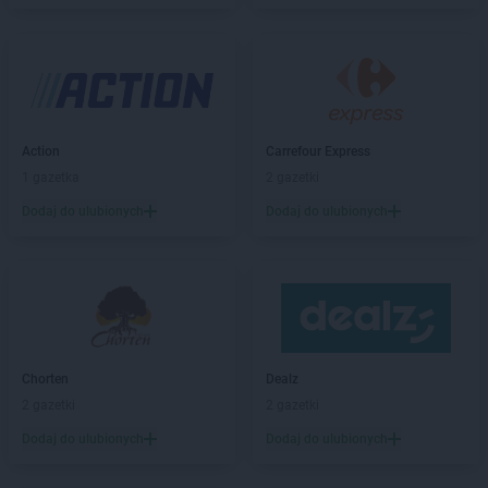
Stokrotka Market
Czarna Białostocka
Stokrotka Market
Ćmielów
Stokrotka Market
Dąbrowa Górnicza
Stokrotka Market
Dąbrówki
Action
Carrefour Express
Stokrotka Market
Dębowa Kłoda
1 gazetka
2 gazetki
Stokrotka Market
Dobrzyniewo Duże
Stokrotka Market
Dołhobyczów
Dodaj do ulubionych
Dodaj do ulubionych
Stokrotka Market
Dorohusk-Osada
Stokrotka Market
Drelów
Stokrotka Market
Drezdenko
Stokrotka Market
Drygały
Stokrotka Market
Dzierżoniów
Stokrotka Market
Dziewkowice
Chorten
Dealz
2 gazetki
2 gazetki
Stokrotka Market
Elbląg
Stokrotka Market
Ełk
Dodaj do ulubionych
Dodaj do ulubionych
Stokrotka Market
Fabianki