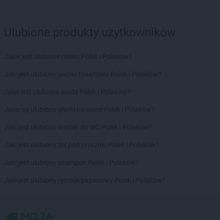
Stokrotka Market
Pszczyna
Stokrotka Market
Puchaczów
Stokrotka Market
Puławy
Ulubione produkty użytkowników
Stokrotka Market
Pysznica
Stokrotka Market
Raba Wyżna
Jakie jest ulubione mleko Polek i Polaków?
Stokrotka Market
Rąbień
Jaki jest ulubiony papier toaletowy Polek i Polaków?
Stokrotka Market
Racibórz
Stokrotka Market
Rawa Mazowiecka
Jaka jest ulubiona woda Polek i Polaków?
Stokrotka Market
Recz
Jakie są ulubione płatki owsiane Polek i Polaków?
Stokrotka Market
Reda
Stokrotka Market
Rejowiec
Jaki jest ulubiony środek do WC Polek i Polaków?
Stokrotka Market
Rokietnica
Jaki jest ulubiony żel pod prysznic Polek i Polaków?
Stokrotka Market
Rosnowo
Stokrotka Market
Rozogi
Jaki jest ulubiony szampon Polek i Polaków?
Stokrotka Market
Ruda-Huta
Jaki jest ulubiony ręcznik papierowy Polek i Polaków?
Stokrotka Market
Rudki
Stokrotka Market
Rudnik nad Sanem
Stokrotka Market
Rutki-Kossaki