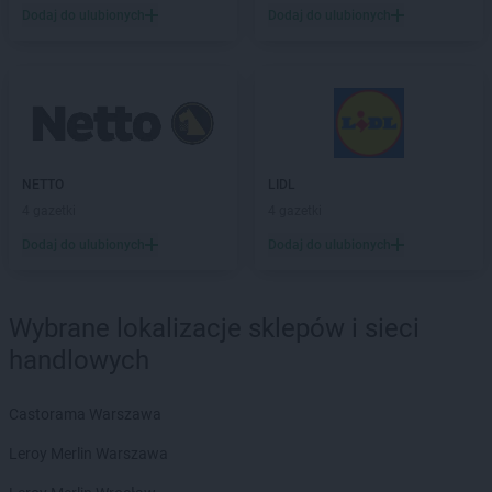
Stokrotka Market
Lubin
Dodaj do ulubionych
Dodaj do ulubionych
Stokrotka Market
Lublin
Stokrotka Market
Lubotyń-Włóki
Stokrotka Market
Męcina
Stokrotka Market
Mełgiew
Stokrotka Market
Mętów
Stokrotka Market
Michów
NETTO
LIDL
Stokrotka Market
Międzybrodzie Bialskie
4 gazetki
4 gazetki
Stokrotka Market
Miłkowice
Dodaj do ulubionych
Dodaj do ulubionych
Stokrotka Market
Mircze
Stokrotka Market
Mogielnica
Wybrane lokalizacje sklepów i sieci
Stokrotka Market
Nałęczów
handlowych
Stokrotka Market
Nędza
Stokrotka Market
Niechobrz
Stokrotka Market
Niedrzwica Duża
Castorama Warszawa
Stokrotka Market
Niemce
Leroy Merlin Warszawa
Stokrotka Market
Nowodwór