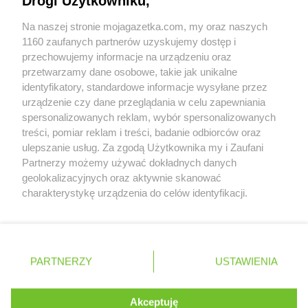
Drogi Użytkowniku,
Stokrotka Market
Skierbieszów
Współpraca z nami
Stokrotka Market
Skierniewice
Na naszej stronie mojagazetka.com, my oraz naszych
Stokrotka Market
Skórcz
Zobacz szczegóły
1160 zaufanych partnerów uzyskujemy dostęp i
Stokrotka Market
Skrbeńsko
Retail Radar – analiza rynku
przechowujemy informacje na urządzeniu oraz
Stokrotka Market
Sławatycze
przetwarzamy dane osobowe, takie jak unikalne
Stokrotka Market
Sobieszyn
identyfikatory, standardowe informacje wysyłane przez
Wasze ulubione produkty
Stokrotka Market
Sokółka
urządzenie czy dane przeglądania w celu zapewniania
Stokrotka Market
Stalowa Wola
spersonalizowanych reklam, wybór spersonalizowanych
Regulamin serwisu i polityka prywatności
Stokrotka Market
treści, pomiar reklam i treści, badanie odbiorców oraz
Stanin
ulepszanie usług. Za zgodą Użytkownika my i Zaufani
Stokrotka Market
Stare Bogaczowice
Mapa strony
Partnerzy możemy używać dokładnych danych
Stokrotka Market
Stargard
geolokalizacyjnych oraz aktywnie skanować
Stokrotka Market
Starogard Gdański
Zawsze najnowsze gazetki w naszej
Wszystkie miasta z lokalizacjami sklepów
charakterystykę urządzenia do celów identyfikacji.
Stokrotka Market
Stary Uścimów
Ponieważ cenimy Twoją prywatność, prosimy o zgodę na
aplikacji
Stokrotka Market
Stężyca
korzystanie z tych technologii poprzez kliknięcie
Stokrotka Market
Stoczek
„Akceptuję”. Zgoda jest dobrowolna i zawsze możesz ją
Stokrotka Market
Stopnica
+ 1,5 mln zadowolonych kupujących
zmienić/wycofać klikając przycisk ustawień prywatności
Polska
Czechy
Ukraina
Litwa
Słowacja
Rumunia
PARTNERZY
USTAWIENIA
Stokrotka Market
Stoszowice
znajdujący się w lewym dolnym rogu strony
Stokrotka Market
Strzyżewice
Stokrotka Market
. Niektóre rodzaje przetwarzania danych nie wymagają
Styków
Akceptuję