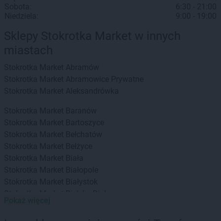
Sobota:
6:30 - 21:00
Niedziela:
9:00 - 19:00
Sklepy Stokrotka Market w innych
miastach
Stokrotka Market
Abramów
Stokrotka Market
Abramowice Prywatne
Stokrotka Market
Aleksandrówka
Stokrotka Market
Baranów
Stokrotka Market
Bartoszyce
Stokrotka Market
Bełchatów
Stokrotka Market
Bełżyce
Stokrotka Market
Biała
Stokrotka Market
Białopole
Stokrotka Market
Białystok
Stokrotka Market
Bielsko-Biała
Pokaż więcej
Stokrotka Market
Bierzwnik
Stokrotka Market
Biłgoraj