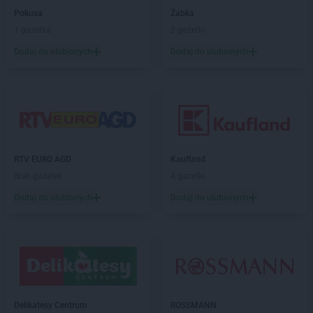
Stokrotka Market
Końskie
Pokusa
Żabka
Stokrotka Market
Konstantynów-Kolonia
1 gazetka
2 gazetki
Stokrotka Market
Kostomłoty
Dodaj do ulubionych
Dodaj do ulubionych
Stokrotka Market
Koszalin
Stokrotka Market
Kozienice
Stokrotka Market
Krasienin-Kolonia
Stokrotka Market
Kraśniczyn
Stokrotka Market
Krasnopol
Stokrotka Market
Krasnosielc
Stokrotka Market
Krasnystaw
RTV EURO AGD
Kaufland
Stokrotka Market
Krośniewice
Brak gazetek
4 gazetki
Stokrotka Market
Krynki
Dodaj do ulubionych
Dodaj do ulubionych
Stokrotka Market
Krzanowice
Stokrotka Market
Krzczonów
Stokrotka Market
Krzeszów
Stokrotka Market
Krzywda
Stokrotka Market
Księżpol
Stokrotka Market
Kutno
Delikatesy Centrum
ROSSMANN