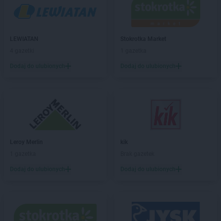
Stokrotka Market
Gubin
Stokrotka Market
Hrubieszów
LEWIATAN
Stokrotka Market
Stokrotka Market
Jacentów
4 gazetki
1 gazetka
Stokrotka Market
Jarocin
Dodaj do ulubionych
Dodaj do ulubionych
Stokrotka Market
Jasieniec
Stokrotka Market
Jastrzębia
Stokrotka Market
Jastrzębie-Zdrój
Stokrotka Market
Jaworzno
Stokrotka Market
Jedlińsk
Stokrotka Market
Jedwabno
Stokrotka Market
Jejkowice
Leroy Merlin
kik
Stokrotka Market
Józefów
1 gazetka
Brak gazetek
Stokrotka Market
Józefów nad Wisłą
Dodaj do ulubionych
Dodaj do ulubionych
Stokrotka Market
Juchnowiec Kościelny
Stokrotka Market
Kalej
Stokrotka Market
Kalisz