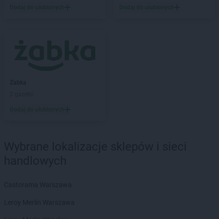
Dodaj do ulubionych
Dodaj do ulubionych
LEWIATAN
Barlinek
LEWIATAN
Bartniczka
LEWIATAN
Bartoszyce
LEWIATAN
Barwałd Dolny
LEWIATAN
Barwice
LEWIATAN
Batorz
LEWIATAN
Bębło
Żabka
LEWIATAN
Będzin
2 gazetki
LEWIATAN
Bejsce
Dodaj do ulubionych
LEWIATAN
Bełk
LEWIATAN
Bełżyce
LEWIATAN
Benice
Wybrane lokalizacje sklepów i sieci
LEWIATAN
Bęsia
handlowych
LEWIATAN
Bestwina
LEWIATAN
Bestwinka
Castorama Warszawa
LEWIATAN
Biadoliny Szlacheckie
LEWIATAN
Biała
Leroy Merlin Warszawa
LEWIATAN
Biała Druga