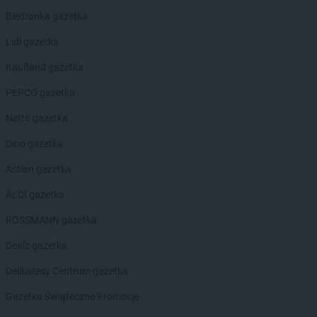
LEWIATAN
Biesal
Biedronka gazetka
LEWIATAN
Bieżuń
Lidl gazetka
LEWIATAN
Bilcza
LEWIATAN
Biłgoraj
Kaufland gazetka
LEWIATAN
Biórków Wielki
PEPCO gazetka
LEWIATAN
Biskupice
LEWIATAN
Biskupie-Kolonia
Netto gazetka
LEWIATAN
Biskupiec
Dino gazetka
LEWIATAN
Biszcza
LEWIATAN
Bisztynek
Action gazetka
LEWIATAN
Bładnice Dolne
ALDI gazetka
LEWIATAN
Błażek
LEWIATAN
Blizne
ROSSMANN gazetka
LEWIATAN
Bobolice
Dealz gazetka
LEWIATAN
Bobrek
LEWIATAN
Bobrowa
Delikatesy Centrum gazetka
LEWIATAN
Bobrowniki
Gazetka Świąteczne Promocje
LEWIATAN
Bochnia
LEWIATAN
Bodzanów