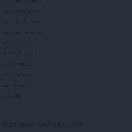
Leroy Merlin Wrocław
LEWIATAN
Biała Piska
LEWIATAN
Biała Podlaska
Castorama Wrocław
LEWIATAN
Białaczów
Castorama Rzeszów
LEWIATAN
Białka Tatrzańska
LEWIATAN
Białobłocie
Leroy Merlin Rzeszów
LEWIATAN
Białobrzegi
Action Szczecin
LEWIATAN
Białogóra
LEWIATAN
Białopole
PEPCO Warszawa
LEWIATAN
Biały Bór
PEPCO Kraków
LEWIATAN
Biały Kościół
LEWIATAN
Białystok
Dealz Warszawa
LEWIATAN
Bielkówko
Dealz Gdańsk
LEWIATAN
Bielsk
LEWIATAN
Bielsko-Biała
OBI Lublin
LEWIATAN
Bieńkowice
LEWIATAN
Bierawa
LEWIATAN
Biernatki
LEWIATAN
Bieruń
Popularne sieci handlowe
LEWIATAN
Bierzewice