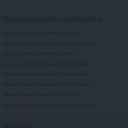
LEWIATAN
Bodzechów
LEWIATAN
Bodzentyn
Ulubione produkty użytkowników
LEWIATAN
Bogumiłowice
LEWIATAN
Bojano
Jakie jest ulubione mleko Polek i Polaków?
LEWIATAN
Bojszowy
LEWIATAN
Bolechowice
Jaki jest ulubiony papier toaletowy Polek i Polaków?
LEWIATAN
Bolesław
Jaka jest ulubiona woda Polek i Polaków?
LEWIATAN
Bolesławiec
LEWIATAN
Bolestraszyce
Jakie są ulubione płatki owsiane Polek i Polaków?
LEWIATAN
Boleszkowice
Jaki jest ulubiony środek do WC Polek i Polaków?
LEWIATAN
Bolków
LEWIATAN
Bolszewo
Jaki jest ulubiony żel pod prysznic Polek i Polaków?
LEWIATAN
Bondyrz
Jaki jest ulubiony szampon Polek i Polaków?
LEWIATAN
Borki
LEWIATAN
Borki Wielkie
Jaki jest ulubiony ręcznik papierowy Polek i Polaków?
LEWIATAN
Boronów
LEWIATAN
Borowa
LEWIATAN
Borowe