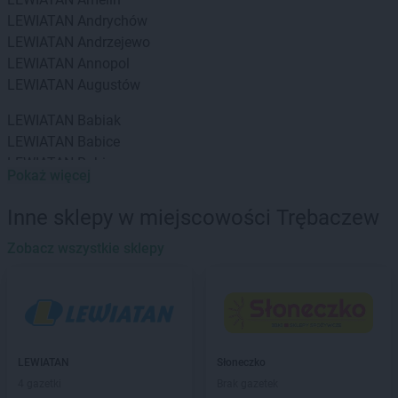
LEWIATAN
Andrychów
LEWIATAN
Andrzejewo
LEWIATAN
Annopol
LEWIATAN
Augustów
LEWIATAN
Babiak
LEWIATAN
Babice
LEWIATAN
Babin
Pokaż więcej
LEWIATAN
Baborów
LEWIATAN
Baboszewo
Inne sklepy w miejscowości Trębaczew
LEWIATAN
Baciuty
LEWIATAN
Zobacz wszystkie sklepy
Bąkowo
LEWIATAN
Baligród
LEWIATAN
Balin
LEWIATAN
Banino
LEWIATAN
Baranowo
LEWIATAN
Barcino
LEWIATAN
Słoneczko
LEWIATAN
Barczewo
4 gazetki
Brak gazetek
LEWIATAN
Bargłów Kościelny