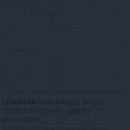
Leaflet
Stadia Maps
OpenMapTiles
OpenStreetMap
|
©
, ©
©
contributors
LEWIATAN
(brak adresu), 86-253
Trzebcz Szlachecki - gazetki
promocyjne
Sprawdź aktualne gazetki promocyjne sieci sklepów