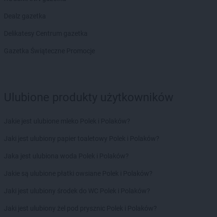
LEWIATAN
Biskupice
LEWIATAN
Biskupie-Kolonia
Dealz gazetka
LEWIATAN
Biskupiec
Delikatesy Centrum gazetka
LEWIATAN
Biszcza
LEWIATAN
Bisztynek
Gazetka Świąteczne Promocje
LEWIATAN
Bładnice Dolne
LEWIATAN
Błażek
LEWIATAN
Blizne
LEWIATAN
Bobolice
Ulubione produkty użytkowników
LEWIATAN
Bobrek
LEWIATAN
Bobrowa
Jakie jest ulubione mleko Polek i Polaków?
LEWIATAN
Bobrowniki
Jaki jest ulubiony papier toaletowy Polek i Polaków?
LEWIATAN
Bochnia
LEWIATAN
Bodzanów
Jaka jest ulubiona woda Polek i Polaków?
LEWIATAN
Bodzechów
Jakie są ulubione płatki owsiane Polek i Polaków?
LEWIATAN
Bodzentyn
LEWIATAN
Bogumiłowice
Jaki jest ulubiony środek do WC Polek i Polaków?
LEWIATAN
Bojano
Jaki jest ulubiony żel pod prysznic Polek i Polaków?
LEWIATAN
Bojszowy