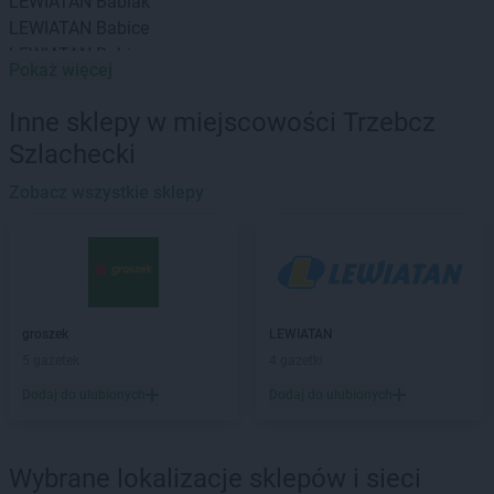
LEWIATAN
Babiak
LEWIATAN
Babice
LEWIATAN
Babin
Pokaż więcej
LEWIATAN
Baborów
LEWIATAN
Baboszewo
Inne sklepy w miejscowości Trzebcz
LEWIATAN
Baciuty
Szlachecki
LEWIATAN
Bąkowo
LEWIATAN
Baligród
Zobacz wszystkie sklepy
LEWIATAN
Balin
LEWIATAN
Banino
LEWIATAN
Baranowo
LEWIATAN
Barcino
LEWIATAN
Barczewo
groszek
LEWIATAN
LEWIATAN
Bargłów Kościelny
5 gazetek
4 gazetki
LEWIATAN
Barlinek
Dodaj do ulubionych
Dodaj do ulubionych
LEWIATAN
Bartniczka
LEWIATAN
Bartoszyce
LEWIATAN
Barwałd Dolny
Wybrane lokalizacje sklepów i sieci
LEWIATAN
Barwice