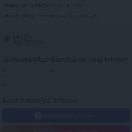
LEWIATAN
Bolechowice
Jaki jest ulubiony szampon Polek i Polaków?
LEWIATAN
Bolesław
Jaki jest ulubiony ręcznik papierowy Polek i Polaków?
LEWIATAN
Bolesławiec
LEWIATAN
Bolestraszyce
LEWIATAN
Boleszkowice
LEWIATAN
Bolków
LEWIATAN
Bolszewo
LEWIATAN
Bondyrz
Aplikacja Moja Gazetka na Twój telefon!
LEWIATAN
Borki
LEWIATAN
Borki Wielkie
LEWIATAN
Boronów
LEWIATAN
Borowa
LEWIATAN
Borowe
LEWIATAN
Borowie
Bądź z nami na bieżąco
LEWIATAN
Borowno
LEWIATAN
Borowo
Obserwuj nas na Facebook
LEWIATAN
Borowy Młyn
LEWIATAN
Borucino
LEWIATAN
Borzęcin Mały