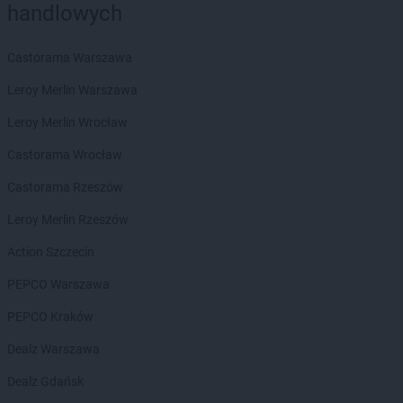
LEWIATAN
Batorz
handlowych
LEWIATAN
Bębło
LEWIATAN
Będzin
Castorama Warszawa
LEWIATAN
Bejsce
Leroy Merlin Warszawa
LEWIATAN
Bełk
LEWIATAN
Bełżyce
Leroy Merlin Wrocław
LEWIATAN
Benice
Castorama Wrocław
LEWIATAN
Bęsia
LEWIATAN
Bestwina
Castorama Rzeszów
LEWIATAN
Bestwinka
Leroy Merlin Rzeszów
LEWIATAN
Biadoliny Szlacheckie
LEWIATAN
Biała
Action Szczecin
LEWIATAN
Biała Druga
PEPCO Warszawa
LEWIATAN
Biała Piska
LEWIATAN
Biała Podlaska
PEPCO Kraków
LEWIATAN
Białaczów
Dealz Warszawa
LEWIATAN
Białka Tatrzańska
LEWIATAN
Białobłocie
Dealz Gdańsk
LEWIATAN
Białobrzegi