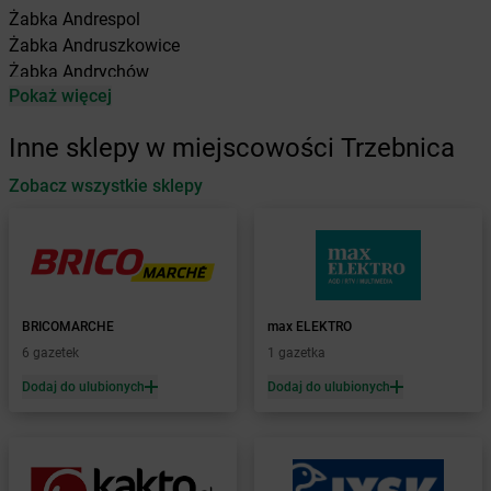
Żabka
Andrespol
Żabka
Andruszkowice
Żabka
Andrychów
Pokaż więcej
Żabka
Antonie
Żabka
Augustów
Inne sklepy w miejscowości Trzebnica
Żabka
Automat
Zobacz wszystkie sklepy
Żabka
Babica
Żabka
Babice Nowe
Żabka
Babimost
Żabka
Baborów
Żabka
Baboszewo
Żabka
Bachowice
BRICOMARCHE
max ELEKTRO
Żabka
Bądkowo
6 gazetek
1 gazetka
Żabka
Bąków
Dodaj do ulubionych
Dodaj do ulubionych
Żabka
Bałtów
Żabka
Banino
Żabka
Baniocha
Żabka
Baranowo