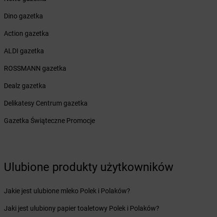
Żabka
Boguchwała
Żabka
Boguchwałowice
Dino gazetka
Żabka
Boguszów-Gorce
Action gazetka
Żabka
Boguszyce
Żabka
Bohater
ALDI gazetka
Żabka
Bojano
ROSSMANN gazetka
Żabka
Bojszowy
Żabka
Bolechowo
Dealz gazetka
Żabka
Bolęcin
Delikatesy Centrum gazetka
Żabka
Bolesław
Żabka
Bolesławiec
Gazetka Świąteczne Promocje
Żabka
Bolewice
Żabka
Bolków
Żabka
Bolszewo
Żabka
Bońki
Ulubione produkty użytkowników
Żabka
Borawe
Żabka
Borek Stary
Jakie jest ulubione mleko Polek i Polaków?
Żabka
Borek Wielkopolski
Jaki jest ulubiony papier toaletowy Polek i Polaków?
Żabka
Borkowo