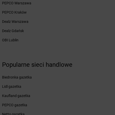
PEPCO Warszawa
Żabka
Błażejewo
Żabka
Błażowa
PEPCO Kraków
Żabka
Blizne Łaszczyńskiego
Dealz Warszawa
Żabka
Bliżyn
Żabka
Blok Dobryszyce
Dealz Gdańsk
Żabka
Błonie
OBI Lublin
Żabka
Bobolice
Żabka
Bobolin
Żabka
Bobowa
Żabka
Bobrek
Popularne sieci handlowe
Żabka
Bobrowniki
Żabka
Bochnia
Biedronka gazetka
Żabka
Bodzechów
Żabka
Bodzentyn
Lidl gazetka
Żabka
Bogatki
Kaufland gazetka
Żabka
Bogatynia
Żabka
Bogdaniec
PEPCO gazetka
Żabka
Bogdanowo
Netto gazetka