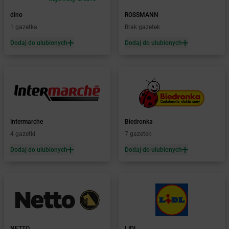
Żabka
Bezrzecze
Żabka
BG1
dino
ROSSMANN
Żabka
Biała
1 gazetka
Brak gazetek
Żabka
Biała Druga
Dodaj do ulubionych
Dodaj do ulubionych
Żabka
Biała Piska
Żabka
Biała Podlaska
Żabka
Biała Rawska
Żabka
Białe Błota
Żabka
Białka
Żabka
Białka Tatrzańska
Intermarche
Biedronka
Żabka
Białobrzegi
4 gazetki
7 gazetek
Żabka
Białogard
Żabka
Białogóra
Dodaj do ulubionych
Dodaj do ulubionych
Żabka
Białośliwie
Żabka
Białowieża
Żabka
Biały Dunajec
Żabka
Białystok
Żabka
Bibice
Żabka
Biczyce Dolne
NETTO
LIDL