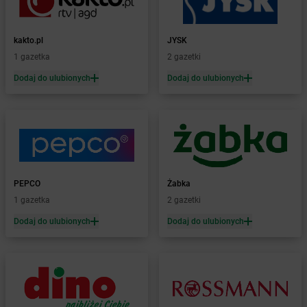
Żabka
Barcin
Żabka
Barczewo
kakto.pl
JYSK
Żabka
Bardo
1 gazetka
2 gazetki
Żabka
Barlinek
Żabka
Barniewice
Dodaj do ulubionych
Dodaj do ulubionych
Żabka
Bartąg
Żabka
Bartoszyce
Żabka
Baruchowo
Żabka
Barwałd Średni
Żabka
Barwice
Żabka
Bażanowice
PEPCO
Żabka
Żabka
Bęczków
1 gazetka
2 gazetki
Żabka
Będzin
Dodaj do ulubionych
Dodaj do ulubionych
Żabka
Bełchatów
Żabka
Bełsznica
Żabka
Bełżyce
Żabka
Bestwina
Żabka
Bestwinka