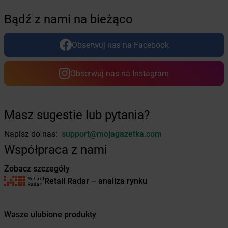
Żabka
Brodowo
Bądź z nami na bieżąco
Żabka
Brody
Żabka
Brojce
Obserwuj nas na Facebook
Żabka
Bronina
Żabka
Brudzeń Duży
Żabka
Bruskowo Wielkie
Obserwuj nas na Instagram
Żabka
Brusy
Żabka
Brwinów
Żabka
Brynica
Masz sugestie lub pytania?
Żabka
Brzączowice
Żabka
Brzeg
Napisz do nas:
support@mojagazetka.com
Żabka
Brzeg Dolny
Współpraca z nami
Żabka
Brześć Kujawski
Żabka
Brzesko
Zobacz szczegóły
Żabka
Brzeszcze
Retail Radar – analiza rynku
Żabka
Brzezia Łąka
Żabka
Brzeziny
Wasze ulubione produkty
Żabka
Brzezna