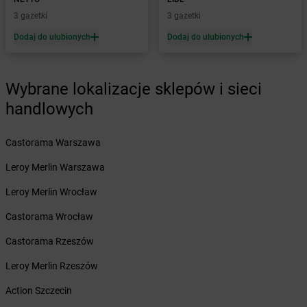
Żabka
Biecz
3 gazetki
3 gazetki
Żabka
Biedrusko
Dodaj do ulubionych
Dodaj do ulubionych
Żabka
Bielany Wrocławskie
Żabka
Bielawa
Żabka
Bielsk
Wybrane lokalizacje sklepów i sieci
Żabka
Bielsk Podlaski
Żabka
Bielsko
handlowych
Żabka
Bielsko-Biała
Żabka
Bieniewice
Castorama Warszawa
Żabka
Bieruń
Leroy Merlin Warszawa
Żabka
Biery
Żabka
Bieżuń
Leroy Merlin Wrocław
Żabka
Bilcza
Castorama Wrocław
Żabka
Biłgoraj
Żabka
Biórków Mały
Castorama Rzeszów
Żabka
Biskupice
Leroy Merlin Rzeszów
Żabka
Biskupiec
Żabka
Biskupów
Action Szczecin
Żabka
Blachownia