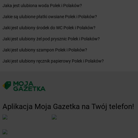
Żabka
Borne Sulinowo
Jaka jest ulubiona woda Polek i Polaków?
Żabka
Boronów
Jakie są ulubione płatki owsiane Polek i Polaków?
Żabka
Borowa
Żabka
Borowianka
Jaki jest ulubiony środek do WC Polek i Polaków?
Żabka
Borówiec
Jaki jest ulubiony żel pod prysznic Polek i Polaków?
Żabka
Borówno
Żabka
Borowo
Jaki jest ulubiony szampon Polek i Polaków?
Żabka
Boruja Kościelna
Jaki jest ulubiony ręcznik papierowy Polek i Polaków?
Żabka
Borzęcin Duży
Żabka
Borzygniew
Żabka
Borzytuchom
Żabka
Boża Wola
Żabka
Bralin
Żabka
Branice
Aplikacja Moja Gazetka na Twój telefon!
Żabka
Braniewo
Żabka
Brańsk
Żabka
Brenna
Żabka
Brodnica
Żabka
Brodnica Górna