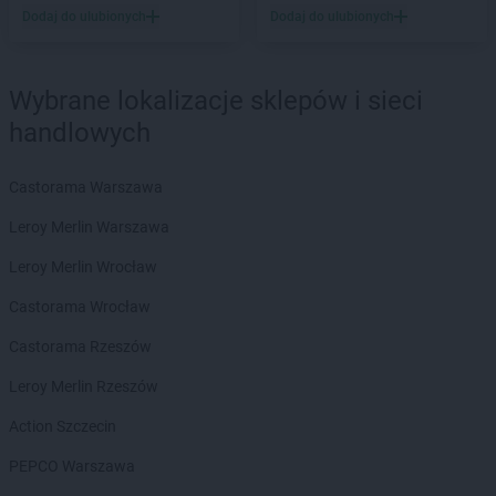
Dodaj do ulubionych
Dodaj do ulubionych
LEWIATAN
Barlinek
LEWIATAN
Bartniczka
LEWIATAN
Bartoszyce
Wybrane lokalizacje sklepów i sieci
LEWIATAN
Barwałd Dolny
handlowych
LEWIATAN
Barwice
LEWIATAN
Batorz
LEWIATAN
Bębło
Castorama Warszawa
LEWIATAN
Będzin
Leroy Merlin Warszawa
LEWIATAN
Bejsce
LEWIATAN
Bełk
Leroy Merlin Wrocław
LEWIATAN
Bełżyce
Castorama Wrocław
LEWIATAN
Benice
LEWIATAN
Bęsia
Castorama Rzeszów
LEWIATAN
Bestwina
Leroy Merlin Rzeszów
LEWIATAN
Bestwinka
LEWIATAN
Biadoliny Szlacheckie
Action Szczecin
LEWIATAN
Biała
PEPCO Warszawa
LEWIATAN
Biała Druga