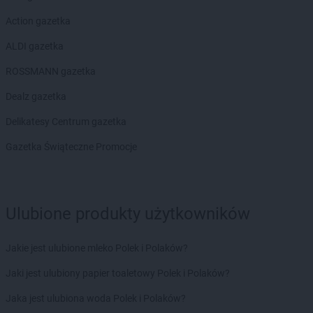
LEWIATAN
Biesal
Action gazetka
LEWIATAN
Bieżuń
LEWIATAN
Bilcza
ALDI gazetka
LEWIATAN
Biłgoraj
ROSSMANN gazetka
LEWIATAN
Biórków Wielki
LEWIATAN
Biskupice
Dealz gazetka
LEWIATAN
Biskupie-Kolonia
Delikatesy Centrum gazetka
LEWIATAN
Biskupiec
LEWIATAN
Biszcza
Gazetka Świąteczne Promocje
LEWIATAN
Bisztynek
LEWIATAN
Bładnice Dolne
LEWIATAN
Błażek
Ulubione produkty użytkowników
LEWIATAN
Blizne
LEWIATAN
Bobolice
LEWIATAN
Bobrek
Jakie jest ulubione mleko Polek i Polaków?
LEWIATAN
Bobrowa
Jaki jest ulubiony papier toaletowy Polek i Polaków?
LEWIATAN
Bobrowniki
LEWIATAN
Bochnia
Jaka jest ulubiona woda Polek i Polaków?
LEWIATAN
Bodzanów