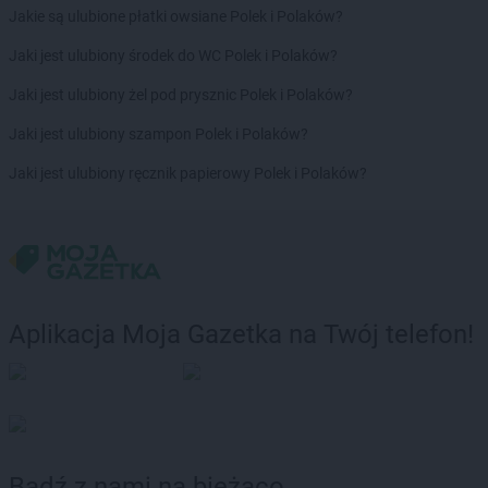
Jakie są ulubione płatki owsiane Polek i Polaków?
LEWIATAN
Bodzechów
LEWIATAN
Bodzentyn
Jaki jest ulubiony środek do WC Polek i Polaków?
LEWIATAN
Bogumiłowice
Jaki jest ulubiony żel pod prysznic Polek i Polaków?
LEWIATAN
Bojano
LEWIATAN
Bojszowy
Jaki jest ulubiony szampon Polek i Polaków?
LEWIATAN
Bolechowice
Jaki jest ulubiony ręcznik papierowy Polek i Polaków?
LEWIATAN
Bolesław
LEWIATAN
Bolesławiec
LEWIATAN
Bolestraszyce
LEWIATAN
Boleszkowice
LEWIATAN
Bolków
LEWIATAN
Bolszewo
Aplikacja Moja Gazetka na Twój telefon!
LEWIATAN
Bondyrz
LEWIATAN
Borki
LEWIATAN
Borki Wielkie
LEWIATAN
Boronów
LEWIATAN
Borowa
LEWIATAN
Borowe
Bądź z nami na bieżąco