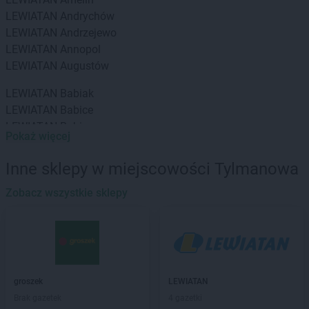
LEWIATAN
Andrychów
LEWIATAN
Andrzejewo
LEWIATAN
Annopol
LEWIATAN
Augustów
LEWIATAN
Babiak
LEWIATAN
Babice
LEWIATAN
Babin
Pokaż więcej
LEWIATAN
Baborów
LEWIATAN
Baboszewo
Inne sklepy w miejscowości Tylmanowa
LEWIATAN
Baciuty
LEWIATAN
Zobacz wszystkie sklepy
Bąkowo
LEWIATAN
Baligród
LEWIATAN
Balin
LEWIATAN
Banino
LEWIATAN
Baranowo
LEWIATAN
Barcino
groszek
LEWIATAN
LEWIATAN
Barczewo
Brak gazetek
4 gazetki
LEWIATAN
Bargłów Kościelny