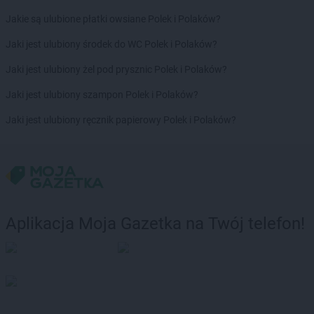
Stokrotka Market
Jaworzno
Jakie są ulubione płatki owsiane Polek i Polaków?
Stokrotka Market
Jedlińsk
Jaki jest ulubiony środek do WC Polek i Polaków?
Stokrotka Market
Jedwabno
Stokrotka Market
Jejkowice
Jaki jest ulubiony żel pod prysznic Polek i Polaków?
Stokrotka Market
Józefów
Jaki jest ulubiony szampon Polek i Polaków?
Stokrotka Market
Józefów nad Wisłą
Stokrotka Market
Juchnowiec Kościelny
Jaki jest ulubiony ręcznik papierowy Polek i Polaków?
Stokrotka Market
Kalej
Stokrotka Market
Kalisz
Stokrotka Market
Kamień
Stokrotka Market
Kamionka
Stokrotka Market
Karczmiska Pierwsze
Aplikacja Moja Gazetka na Twój telefon!
Stokrotka Market
Karlino
Stokrotka Market
Karpacz
Stokrotka Market
Katowice
Stokrotka Market
Kcynia
Stokrotka Market
Kędzierzyn-Koźle
Stokrotka Market
Kijany