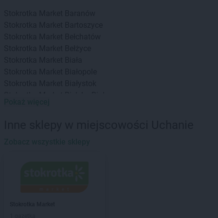
Stokrotka Market
Baranów
Stokrotka Market
Bartoszyce
Stokrotka Market
Bełchatów
Stokrotka Market
Bełżyce
Stokrotka Market
Biała
Stokrotka Market
Białopole
Stokrotka Market
Białystok
Stokrotka Market
Bielsko-Biała
Pokaż więcej
Stokrotka Market
Bierzwnik
Stokrotka Market
Biłgoraj
Inne sklepy w miejscowości Uchanie
Stokrotka Market
Biszcza
Stokrotka Market
Zobacz wszystkie sklepy
Błędów
Stokrotka Market
Bodzentyn
Stokrotka Market
Borne Sulinowo
Stokrotka Market
Bralin
Stokrotka Market
Branice
Stokrotka Market
Bratkowice
Stokrotka Market
Stokrotka Market
Brzeg
1 gazetka