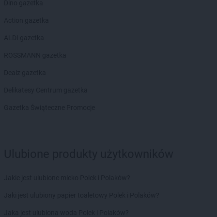
Stokrotka Market
Gliwice
Dino gazetka
Stokrotka Market
Gołąb
Action gazetka
Stokrotka Market
Gołaszyn
Stokrotka Market
Goraj
ALDI gazetka
Stokrotka Market
Gorzów Wielkopolski
ROSSMANN gazetka
Stokrotka Market
Grabiny
Stokrotka Market
Grabów nad Pilicą
Dealz gazetka
Stokrotka Market
Grodzisko Dolne
Delikatesy Centrum gazetka
Stokrotka Market
Grudziądz
Stokrotka Market
Gryfice
Gazetka Świąteczne Promocje
Stokrotka Market
Grzywna
Stokrotka Market
Gubin
Stokrotka Market
Hrubieszów
Ulubione produkty użytkowników
Stokrotka Market
Jacentów
Jakie jest ulubione mleko Polek i Polaków?
Stokrotka Market
Jarocin
Stokrotka Market
Jasieniec
Jaki jest ulubiony papier toaletowy Polek i Polaków?
Stokrotka Market
Jastrzębia
Jaka jest ulubiona woda Polek i Polaków?
Stokrotka Market
Jastrzębie-Zdrój