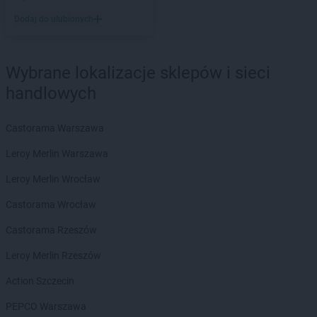
Stokrotka Market
Brzeg Dolny
Dodaj do ulubionych
Stokrotka Market
Brzesko
Stokrotka Market
Bydgoszcz
Stokrotka Market
Bytom
Wybrane lokalizacje sklepów i sieci
Stokrotka Market
Chełm
handlowych
Stokrotka Market
Chorzelów
Stokrotka Market
Chorzów
Castorama Warszawa
Stokrotka Market
Chrzanów
Leroy Merlin Warszawa
Stokrotka Market
Ciasna
Stokrotka Market
Cyców
Leroy Merlin Wrocław
Stokrotka Market
Czarna Białostocka
Castorama Wrocław
Stokrotka Market
Ćmielów
Castorama Rzeszów
Stokrotka Market
Dąbrowa Górnicza
Leroy Merlin Rzeszów
Stokrotka Market
Dąbrówki
Stokrotka Market
Dębowa Kłoda
Action Szczecin
Stokrotka Market
Dobrzyniewo Duże
PEPCO Warszawa
Stokrotka Market
Dołhobyczów