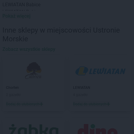
LEWIATAN
Babice
LEWIATAN
Babin
Pokaż więcej
LEWIATAN
Baborów
LEWIATAN
Baboszewo
Inne sklepy w miejscowości Ustronie
LEWIATAN
Baciuty
Morskie
LEWIATAN
Bąkowo
LEWIATAN
Baligród
Zobacz wszystkie sklepy
LEWIATAN
Balin
LEWIATAN
Banino
LEWIATAN
Baranowo
LEWIATAN
Barcino
LEWIATAN
Barczewo
Chorten
LEWIATAN
LEWIATAN
Bargłów Kościelny
2 gazetki
4 gazetki
LEWIATAN
Barlinek
Dodaj do ulubionych
Dodaj do ulubionych
LEWIATAN
Bartniczka
LEWIATAN
Bartoszyce
LEWIATAN
Barwałd Dolny
LEWIATAN
Barwice
LEWIATAN
Batorz