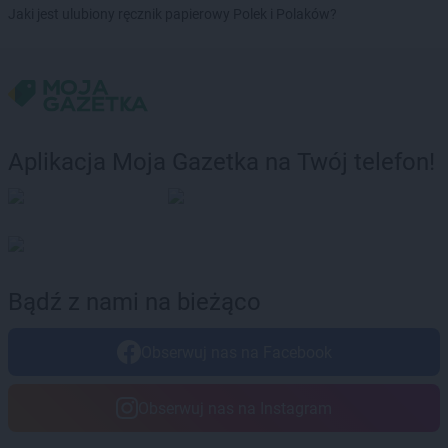
LEWIATAN
Bożejowice
Jaki jest ulubiony ręcznik papierowy Polek i Polaków?
LEWIATAN
Bożepole Wielkie
LEWIATAN
Bożewo
LEWIATAN
Bralin
LEWIATAN
Braniewo
LEWIATAN
Bratkowice
LEWIATAN
Brenna
Aplikacja Moja Gazetka na Twój telefon!
LEWIATAN
Brenno
LEWIATAN
Brodnica
LEWIATAN
Brodnica Górna
LEWIATAN
Brodowe Łąki
LEWIATAN
Brożec
LEWIATAN
Brudzeń Duży
Bądź z nami na bieżąco
LEWIATAN
Brudzew
LEWIATAN
Brudzowice
Obserwuj nas na Facebook
LEWIATAN
Brusy
LEWIATAN
Brwilno
Obserwuj nas na Instagram
LEWIATAN
Brzeg
LEWIATAN
Brzemiona