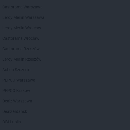
LEWIATAN
Białogóra
Castorama Warszawa
LEWIATAN
Białopole
LEWIATAN
Biały Bór
Leroy Merlin Warszawa
LEWIATAN
Biały Kościół
Leroy Merlin Wrocław
LEWIATAN
Białystok
LEWIATAN
Bielkówko
Castorama Wrocław
LEWIATAN
Bielsk
Castorama Rzeszów
LEWIATAN
Bielsko-Biała
LEWIATAN
Bieńkowice
Leroy Merlin Rzeszów
LEWIATAN
Bierawa
Action Szczecin
LEWIATAN
Biernatki
LEWIATAN
Bieruń
PEPCO Warszawa
LEWIATAN
Bierzewice
PEPCO Kraków
LEWIATAN
Biesal
LEWIATAN
Bieżuń
Dealz Warszawa
LEWIATAN
Bilcza
Dealz Gdańsk
LEWIATAN
Biłgoraj
LEWIATAN
Biórków Wielki
OBI Lublin
LEWIATAN
Biskupice