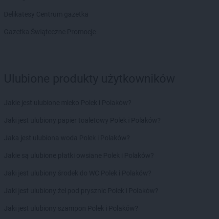
LEWIATAN
Bolesław
Delikatesy Centrum gazetka
LEWIATAN
Bolesławiec
Gazetka Świąteczne Promocje
LEWIATAN
Bolestraszyce
LEWIATAN
Boleszkowice
LEWIATAN
Bolków
LEWIATAN
Bolszewo
Ulubione produkty użytkowników
LEWIATAN
Bondyrz
LEWIATAN
Borki
Jakie jest ulubione mleko Polek i Polaków?
LEWIATAN
Borki Wielkie
LEWIATAN
Boronów
Jaki jest ulubiony papier toaletowy Polek i Polaków?
LEWIATAN
Borowa
Jaka jest ulubiona woda Polek i Polaków?
LEWIATAN
Borowe
LEWIATAN
Borowie
Jakie są ulubione płatki owsiane Polek i Polaków?
LEWIATAN
Borowno
Jaki jest ulubiony środek do WC Polek i Polaków?
LEWIATAN
Borowo
LEWIATAN
Borowy Młyn
Jaki jest ulubiony żel pod prysznic Polek i Polaków?
LEWIATAN
Borucino
Jaki jest ulubiony szampon Polek i Polaków?
LEWIATAN
Borzęcin Mały