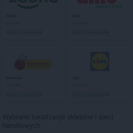
LEWIATAN
Bębło
LEWIATAN
Będzin
Żabka
dino
LEWIATAN
Bejsce
2 gazetki
1 gazetka
LEWIATAN
Bełk
Dodaj do ulubionych
Dodaj do ulubionych
LEWIATAN
Bełżyce
LEWIATAN
Benice
LEWIATAN
Bęsia
LEWIATAN
Bestwina
LEWIATAN
Bestwinka
LEWIATAN
Biadoliny Szlacheckie
LEWIATAN
Biała
Biedronka
LIDL
LEWIATAN
Biała Druga
7 gazetek
2 gazetki
LEWIATAN
Biała Piska
Dodaj do ulubionych
Dodaj do ulubionych
LEWIATAN
Biała Podlaska
LEWIATAN
Białaczów
LEWIATAN
Białka Tatrzańska
Wybrane lokalizacje sklepów i sieci
LEWIATAN
Białobłocie
handlowych
LEWIATAN
Białobrzegi