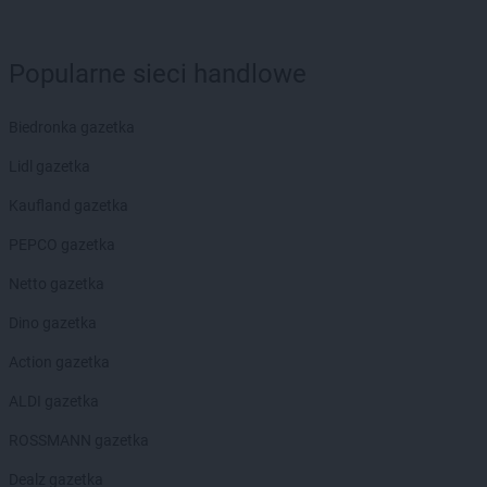
LEWIATAN
Biskupie-Kolonia
LEWIATAN
Biskupiec
LEWIATAN
Popularne sieci handlowe
Biszcza
LEWIATAN
Bisztynek
LEWIATAN
Bładnice Dolne
Biedronka gazetka
LEWIATAN
Błażek
Lidl gazetka
LEWIATAN
Blizne
LEWIATAN
Bobolice
Kaufland gazetka
LEWIATAN
Bobrek
PEPCO gazetka
LEWIATAN
Bobrowa
LEWIATAN
Bobrowniki
Netto gazetka
LEWIATAN
Bochnia
Dino gazetka
LEWIATAN
Bodzanów
LEWIATAN
Bodzechów
Action gazetka
LEWIATAN
Bodzentyn
ALDI gazetka
LEWIATAN
Bogumiłowice
LEWIATAN
Bojano
ROSSMANN gazetka
LEWIATAN
Bojszowy
Dealz gazetka
LEWIATAN
Bolechowice