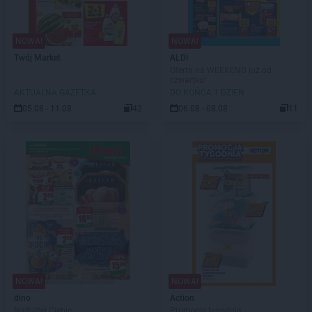
NOWA!
NOWA!
Twój Market
ALDI
Oferta na WEEKEND już od
czwartku!
AKTUALNA GAZETKA
DO KOŃCA 1 DZIEŃ
05.08 - 11.08
42
06.08 - 08.08
11
NOWA!
NOWA!
dino
Action
Najbliżej Ciebie
Promocje tygodnia