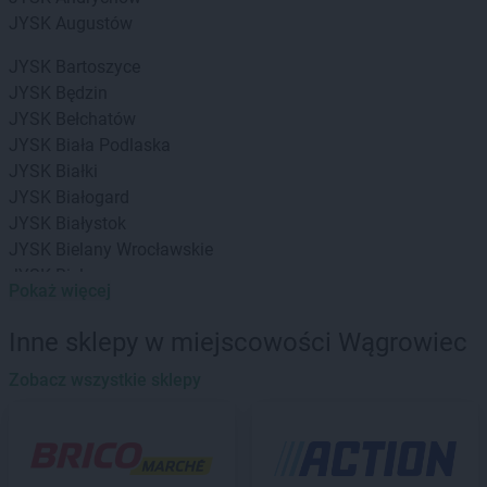
JYSK
Augustów
JYSK
Bartoszyce
JYSK
Będzin
JYSK
Bełchatów
JYSK
Biała Podlaska
JYSK
Białki
JYSK
Białogard
JYSK
Białystok
JYSK
Bielany Wrocławskie
JYSK
Bielawa
Pokaż więcej
JYSK
Bielsko-Biała
JYSK
Biłgoraj
Inne sklepy w miejscowości Wągrowiec
JYSK
Bochnia
JYSK
Zobacz wszystkie sklepy
Bolesławiec
JYSK
Braniewo
JYSK
Brańsk
JYSK
Brodnica
JYSK
Brzeg