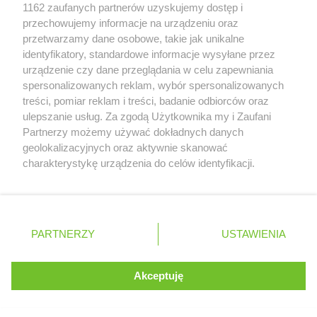
Zobacz szczegóły
JYSK
Sandomierz
1162 zaufanych partnerów uzyskujemy dostęp i
Retail Radar – analiza rynku
JYSK
Sanok
przechowujemy informacje na urządzeniu oraz
JYSK
Sępólno Krajeńskie
przetwarzamy dane osobowe, takie jak unikalne
JYSK
identyfikatory, standardowe informacje wysyłane przez
Siedlce
Wasze ulubione produkty
urządzenie czy dane przeglądania w celu zapewniania
JYSK
Sieradz
spersonalizowanych reklam, wybór spersonalizowanych
JYSK
Sierpc
Regulamin serwisu i polityka prywatności
treści, pomiar reklam i treści, badanie odbiorców oraz
JYSK
Skarżysko-Kamienna
ulepszanie usług. Za zgodą Użytkownika my i Zaufani
JYSK
Skierniewice
Mapa strony
Partnerzy możemy używać dokładnych danych
JYSK
Sławno
geolokalizacyjnych oraz aktywnie skanować
JYSK
Słupca
Zawsze najnowsze gazetki w naszej
Wszystkie miasta z lokalizacjami sklepów
charakterystykę urządzenia do celów identyfikacji.
JYSK
Słupsk
Ponieważ cenimy Twoją prywatność, prosimy o zgodę na
aplikacji
JYSK
Sokołów Podlaski
korzystanie z tych technologii poprzez kliknięcie
JYSK
Sosnowiec
„Akceptuję”. Zgoda jest dobrowolna i zawsze możesz ją
+ 1,5 mln zadowolonych kupujących
JYSK
Stalowa Wola
zmienić/wycofać klikając przycisk ustawień prywatności
Polska
Czechy
Ukraina
Litwa
Słowacja
Rumunia
PARTNERZY
USTAWIENIA
JYSK
znajdujący się w lewym dolnym rogu strony
Stara Iwiczna
JYSK
Starachowice
. Niektóre rodzaje przetwarzania danych nie wymagają
JYSK
Stare Miasto
Akceptuję
zgody użytkownika, ale masz prawo sprzeciwić się
©
2026
Moja Gazetka Sp. z o.o.
JYSK
Stargard
Kontynuuj na stronie
takiemu przetwarzaniu. Preferencje będą miały
JYSK
Starogard Gdański