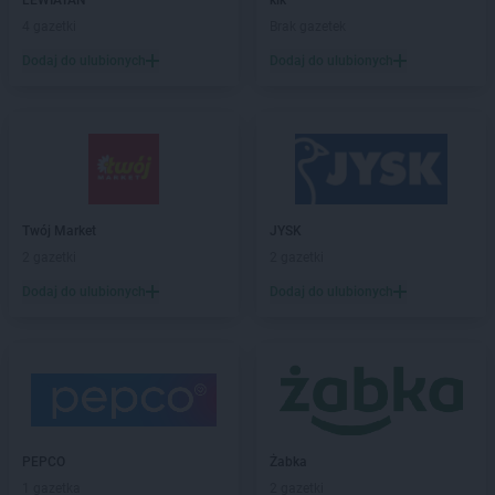
LEWIATAN
kik
JYSK
Elbląg
4 gazetki
Brak gazetek
JYSK
Ełk
Dodaj do ulubionych
Dodaj do ulubionych
JYSK
F206
JYSK
Garwolin
JYSK
Gdańsk
JYSK
Gdynia
JYSK
Giżycko
JYSK
Gliwice
Twój Market
JYSK
JYSK
Głogów
2 gazetki
2 gazetki
JYSK
Gniezno
Dodaj do ulubionych
Dodaj do ulubionych
JYSK
Goleniów
JYSK
Górka
JYSK
Gorlice
JYSK
Gorzów Wielkopolski
JYSK
Gostyń
JYSK
Gostynin
PEPCO
Żabka
JYSK
Grajewo
1 gazetka
2 gazetki
JYSK
Grodzisk Mazowiecki