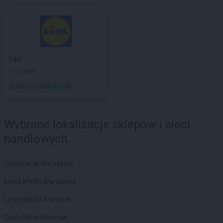
JYSK
Koszalin
JYSK
Koziegłowy
JYSK
Kraków
JYSK
Kraśnik
JYSK
Krosno
LIDL
JYSK
Kutno
5 gazetek
JYSK
Kwidzyn
Dodaj do ulubionych
JYSK
Łany
JYSK
Łęczna
JYSK
Łódź
Wybrane lokalizacje sklepów i sieci
JYSK
Łomianki
handlowych
JYSK
Łomża
JYSK
Łowicz
Castorama Warszawa
JYSK
Łubna
JYSK
Łuków
Leroy Merlin Warszawa
JYSK
Lębork
Leroy Merlin Wrocław
JYSK
Legnica
Castorama Wrocław
JYSK
Leszno