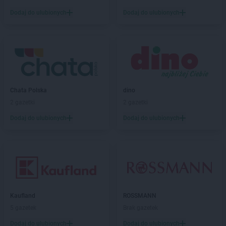
JYSK
Grójec
Dodaj do ulubionych
Dodaj do ulubionych
JYSK
Grudziądz
JYSK
Gryfice
JYSK
Gubin
JYSK
Hajnówka
JYSK
Hrubieszów
Chata Polska
dino
JYSK
Iława
2 gazetki
2 gazetki
JYSK
Inowrocław
Dodaj do ulubionych
Dodaj do ulubionych
JYSK
Janki
JYSK
Jarocin
JYSK
Jarosław
JYSK
Jaroszowice
JYSK
Jasło
JYSK
Jastrzębie-Zdrój
Kaufland
ROSSMANN
JYSK
Jaworzno
5 gazetek
Brak gazetek
JYSK
Jedrzejow
Dodaj do ulubionych
Dodaj do ulubionych