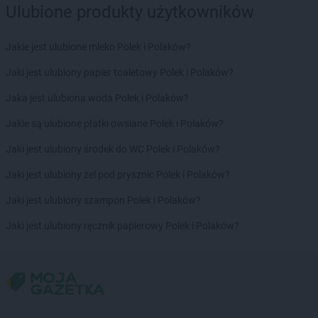
Ulubione produkty użytkowników
JYSK
Ostrowiec Świętokrzyski
JYSK
Ostrzeszów
JYSK
Oświęcim
Jakie jest ulubione mleko Polek i Polaków?
JYSK
Pabianice
Jaki jest ulubiony papier toaletowy Polek i Polaków?
JYSK
Piła
Jaka jest ulubiona woda Polek i Polaków?
JYSK
Pionki
JYSK
Piotrków Trybunalski
Jakie są ulubione płatki owsiane Polek i Polaków?
JYSK
Pisz
Jaki jest ulubiony środek do WC Polek i Polaków?
JYSK
Płock
JYSK
Płońsk
Jaki jest ulubiony żel pod prysznic Polek i Polaków?
JYSK
Poddębice
Jaki jest ulubiony szampon Polek i Polaków?
JYSK
Podgórzyn
JYSK
Podkowa Leśna
Jaki jest ulubiony ręcznik papierowy Polek i Polaków?
JYSK
Police
JYSK
Poznań
JYSK
Prudnik
JYSK
Pruszcz Gdański
JYSK
Pruszków