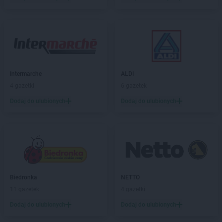
JYSK
Kalisz
JYSK
Kamieńczyk
JYSK
Kamienna Góra
JYSK
Katowice
JYSK
Kędzierzyn-Koźle
JYSK
Kępno
Intermarche
ALDI
JYSK
Kętrzyn
4 gazetki
6 gazetek
JYSK
Kielce
Dodaj do ulubionych
Dodaj do ulubionych
JYSK
Kiełczewo
JYSK
Kłodzko
JYSK
Kluczbork
JYSK
Knurów
JYSK
Kobierzyce
JYSK
Koło
JYSK
Kołobrzeg
Biedronka
NETTO
JYSK
Końskie
11 gazetek
4 gazetki
JYSK
Kościerzyna
Dodaj do ulubionych
Dodaj do ulubionych
JYSK
Kostrzyn nad Odrą