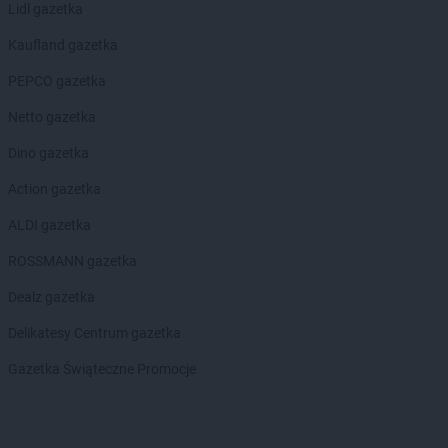
Lidl gazetka
JYSK
Nakło nad Notecią
JYSK
Namysłów
Kaufland gazetka
JYSK
Nowa Sól
PEPCO gazetka
JYSK
Nowa Wieś
JYSK
Nowy Dwór Mazowiecki
Netto gazetka
JYSK
Nowy Sącz
Dino gazetka
JYSK
Nowy Targ
JYSK
Nowy Tomyśl
Action gazetka
JYSK
Nysa
ALDI gazetka
JYSK
Oborniki
ROSSMANN gazetka
JYSK
Oława
JYSK
Olecko
Dealz gazetka
JYSK
Oleśnica
Delikatesy Centrum gazetka
JYSK
Olkusz
JYSK
Olsztyn
Gazetka Świąteczne Promocje
JYSK
Opole
JYSK
Ostrołęka
JYSK
Ostrów Wielkopolski