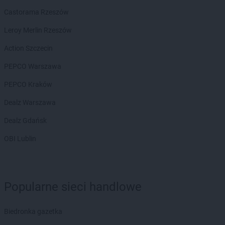
JYSK
Limanowa
Castorama Rzeszów
JYSK
Lisowice
Leroy Merlin Rzeszów
JYSK
Lubartów
JYSK
Lubawa
Action Szczecin
JYSK
Lubin
PEPCO Warszawa
JYSK
Lublin
PEPCO Kraków
JYSK
Marki
JYSK
Dealz Warszawa
Miechów
JYSK
Międzyrzec Podlaski
Dealz Gdańsk
JYSK
Mielec
JYSK
OBI Lublin
Milanówek
JYSK
Miłków
JYSK
Mława
JYSK
Modlniczka
Popularne sieci handlowe
JYSK
Mrągowo
JYSK
Mysłowice
JYSK
Myszków
Biedronka gazetka