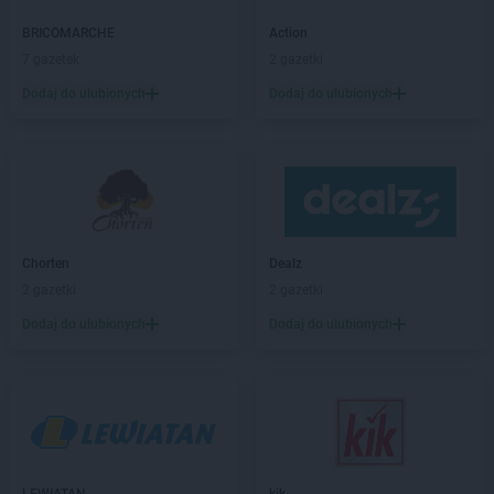
JYSK
Brzesko
BRICOMARCHE
Action
JYSK
Bydgoszcz
7 gazetek
2 gazetki
JYSK
Bytom
Dodaj do ulubionych
Dodaj do ulubionych
JYSK
Bytów
JYSK
Chełm
JYSK
Chojnice
JYSK
Chorzów
JYSK
Chrzanów
JYSK
Ciechanów
Chorten
Dealz
JYSK
Cieszyn
2 gazetki
2 gazetki
JYSK
Czechowice-Dziedzice
Dodaj do ulubionych
Dodaj do ulubionych
JYSK
Częstochowa
JYSK
Dąbrowa Górnicza
JYSK
Dębica
JYSK
Działdowo
JYSK
Dzierżoniów