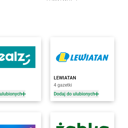
raniewo
LEWIATAN
Budzów
ratkowice
LEWIATAN
Budzyń
renna
LEWIATAN
Buk
renno
LEWIATAN
Buków
rodnica
LEWIATAN
Bukowiec
rodnica Górna
LEWIATAN
Bukowo
rodowe Łąki
LEWIATAN
Bulkowo
rożec
LEWIATAN
Bulowice
rudzeń Duży
LEWIATAN
Burzec
rudzew
LEWIATAN
Buśno
rudzowice
LEWIATAN
Bychawa
rusy
LEWIATAN
Bydgoszcz
LEWIATAN
rwilno
LEWIATAN
Bystra
4 gazetki
rzeg
LEWIATAN
Bystrzyca
 ulubionych
Dodaj do ulubionych
rzemiona
LEWIATAN
Bystrzyca Kłodzka
rześć Kujawski
LEWIATAN
Bystrzyca Stara
rzesko
LEWIATAN
Byszewo
rzeziny
LEWIATAN
Bytom
rzeziny-Kolonia
LEWIATAN
Bytoń