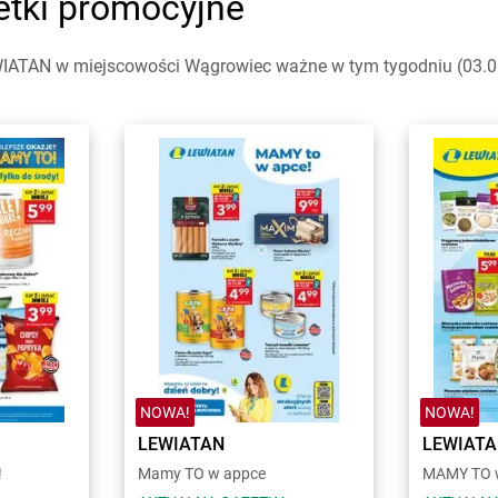
etki promocyjne
IATAN w miejscowości Wągrowiec ważne w tym tygodniu (03.08 
NOWA!
NOWA!
LEWIATAN
LEWIAT
!
Mamy TO w appce
MAMY TO w