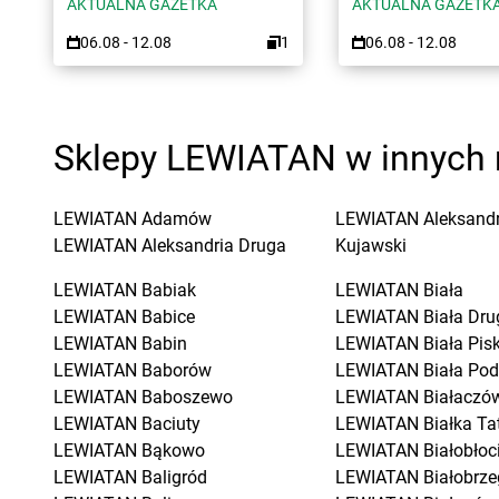
AKTUALNA GAZETKA
AKTUALNA GAZETK
06.08 - 12.08
1
06.08 - 12.08
Sklepy LEWIATAN w innych 
LEWIATAN
Adamów
LEWIATAN
Aleksand
LEWIATAN
Aleksandria Druga
Kujawski
LEWIATAN
Babiak
LEWIATAN
Biała
LEWIATAN
Babice
LEWIATAN
Biała Dru
LEWIATAN
Babin
LEWIATAN
Biała Pis
LEWIATAN
Baborów
LEWIATAN
Biała Pod
LEWIATAN
Baboszewo
LEWIATAN
Białaczó
LEWIATAN
Baciuty
LEWIATAN
Białka Ta
LEWIATAN
Bąkowo
LEWIATAN
Białobłoc
LEWIATAN
Baligród
LEWIATAN
Białobrze