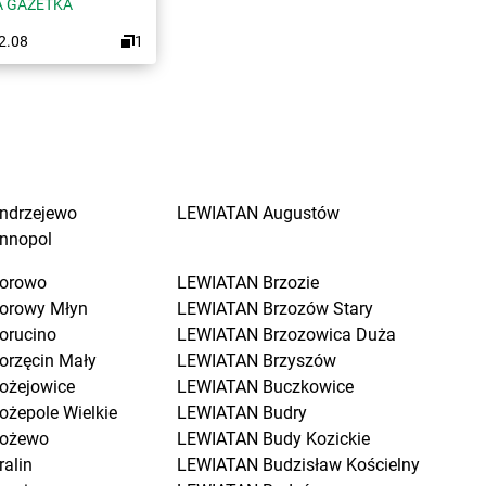
 GAZETKA
12.08
1
ndrzejewo
LEWIATAN
Augustów
nnopol
orowo
LEWIATAN
Brzozie
orowy Młyn
LEWIATAN
Brzozów Stary
orucino
LEWIATAN
Brzozowica Duża
orzęcin Mały
LEWIATAN
Brzyszów
ożejowice
LEWIATAN
Buczkowice
ożepole Wielkie
LEWIATAN
Budry
ożewo
LEWIATAN
Budy Kozickie
ralin
LEWIATAN
Budzisław Kościelny