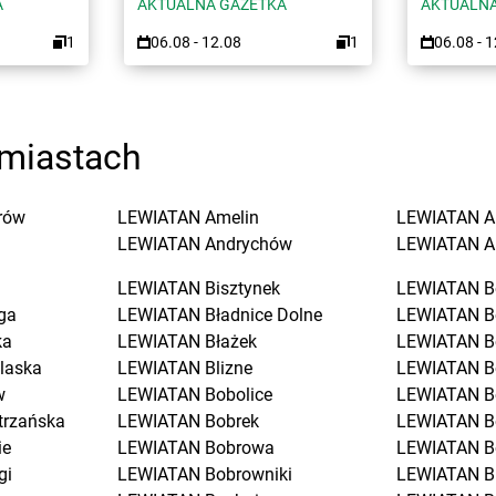
A
AKTUALNA GAZETKA
AKTUALNA
1
06.08 - 12.08
1
06.08 - 
miastach
rów
LEWIATAN
Amelin
LEWIATAN
A
LEWIATAN
Andrychów
LEWIATAN
A
LEWIATAN
Bisztynek
LEWIATAN
B
ga
LEWIATAN
Bładnice Dolne
LEWIATAN
B
ka
LEWIATAN
Błażek
LEWIATAN
B
laska
LEWIATAN
Blizne
LEWIATAN
B
w
LEWIATAN
Bobolice
LEWIATAN
B
trzańska
LEWIATAN
Bobrek
LEWIATAN
B
ie
LEWIATAN
Bobrowa
LEWIATAN
B
gi
LEWIATAN
Bobrowniki
LEWIATAN
B