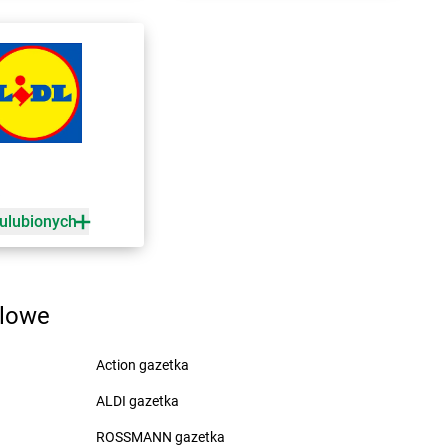
rogoszewo
LEWIATAN
Dynów
rwalew
LEWIATAN
Działdowo
rzewica
LEWIATAN
Działoszyce
rzycim
LEWIATAN
Działyń
ubeninki
LEWIATAN
Dziembowo
ubidze
LEWIATAN
Dzierżanowo
ubienka
LEWIATAN
Dzierzgoń
 ulubionych
uczki
LEWIATAN
Dzierżów
usocin
LEWIATAN
Dziewiętlice
uszniki-Zdrój
LEWIATAN
Dzikowiec
worszowice
LEWIATAN
Dziwiszów
dlowe
LEWIATAN
Dźwiersztyny
ylaki
LEWIATAN
Dźwierzuty
Action gazetka
ALDI gazetka
rampol
ROSSMANN gazetka