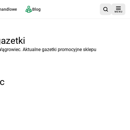
 handlowe
Blog
MENU
azetki
Wągrowiec. Aktualne gazetki promocyjne sklepu
c