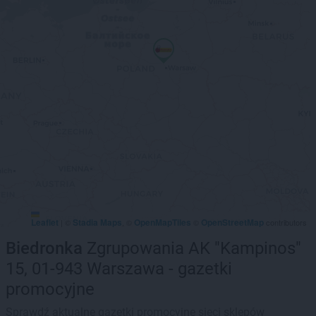
Leaflet
Stadia Maps
OpenMapTiles
OpenStreetMap
|
©
, ©
©
contributors
Biedronka
Zgrupowania AK "Kampinos"
15, 01-943 Warszawa - gazetki
promocyjne
Sprawdź aktualne gazetki promocyjne sieci sklepów