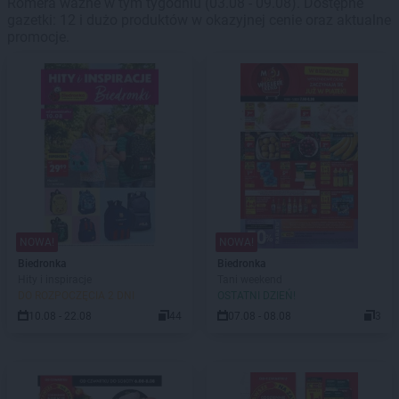
Romera ważne w tym tygodniu (03.08 - 09.08). Dostępne
gazetki: 12 i dużo produktów w okazyjnej cenie oraz aktualne
promocje.
NOWA!
NOWA!
Biedronka
Biedronka
Hity i inspiracje
Tani weekend
DO ROZPOCZĘCIA 2 DNI
OSTATNI DZIEŃ!
10.08 - 22.08
44
07.08 - 08.08
3