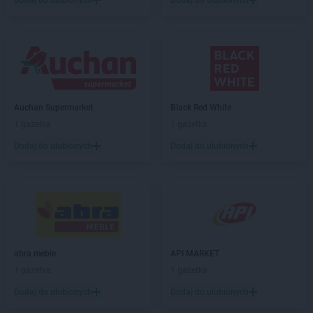
Dodaj do ulubionych
Dodaj do ulubionych
Carrefour
Jastrzębie-Zdrój
Carrefour
Jaworzno
Carrefour
Kalisz
Carrefour
Katowice
Carrefour
Kędzierzyn-Koźle
Auchan Supermarket
Black Red White
Carrefour
Kielce
1 gazetka
1 gazetka
Carrefour
Kłodzko
Carrefour
Konin
Dodaj do ulubionych
Dodaj do ulubionych
Carrefour
Kraków
Carrefour
Krosno
Carrefour
Kutno
Carrefour
Kwidzyn
Carrefour
Legnica
abra meble
API MARKET
Carrefour
Łódź
1 gazetka
1 gazetka
Dodaj do ulubionych
Dodaj do ulubionych
Carrefour
Mława