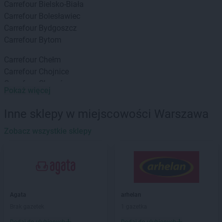
Carrefour
Bielsko-Biała
Carrefour
Bolesławiec
Carrefour
Bydgoszcz
Carrefour
Bytom
Carrefour
Chełm
Carrefour
Chojnice
Carrefour
Chorzów
Pokaż więcej
Carrefour
Częstochowa
Inne sklepy w miejscowości Warszawa
Carrefour
Elbląg
Zobacz wszystkie sklepy
Carrefour
Gdańsk
Carrefour
Gliwice
Carrefour
Głogów Małopolski
Carrefour
Gniezno
Carrefour
Gorzów Wielkopolski
Carrefour
Grudziądz
Agata
arhelan
Brak gazetek
1 gazetka
Carrefour
Inowrocław