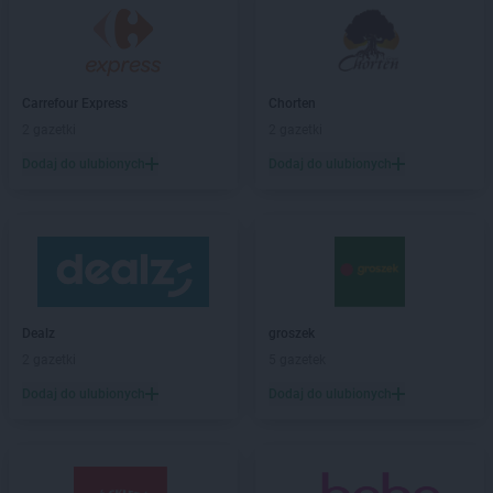
Carrefour
Suwałki
Carrefour
Szczecin
Carrefour
Tarnów
Carrefour Express
Chorten
Carrefour
Tarnowskie Góry
2 gazetki
2 gazetki
Carrefour
Tczew
Dodaj do ulubionych
Dodaj do ulubionych
Carrefour
Tomaszów Mazowiecki
Carrefour
Toruń
Carrefour
Warszawa
Carrefour
Wodzisław Śląski
Carrefour
Wołomin
Carrefour
Wrocław
Dealz
groszek
Carrefour
Zamość
2 gazetki
5 gazetek
Carrefour
Zawada
Dodaj do ulubionych
Dodaj do ulubionych
Carrefour
Zgorzelec
Carrefour
Zielona Góra