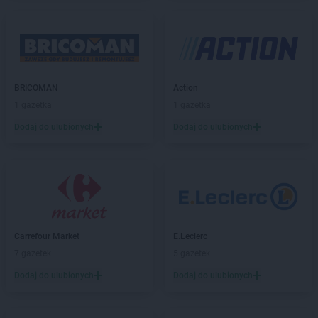
Carrefour
Nowy Sącz
Carrefour
Olkusz
Carrefour
Olsztyn
Carrefour
Ostrowiec Świętokrzyski
BRICOMAN
Action
Carrefour
Oświęcim
1 gazetka
1 gazetka
Carrefour
Pabianice
Dodaj do ulubionych
Dodaj do ulubionych
Carrefour
Piotrków Trybunalski
Carrefour
Poznań
Carrefour
Puławy
Carrefour
Radomsko
Carrefour
Rybnik
Carrefour Market
E.Leclerc
Carrefour
Sieradz
7 gazetek
5 gazetek
Carrefour
Sochaczew
Dodaj do ulubionych
Dodaj do ulubionych
Carrefour
Sosnowiec
Carrefour
Starogard Gdański
Carrefour
Stojadła