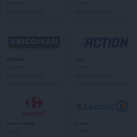
Brak gazetek
1 gazetka
Dealz
Ełk
Dodaj do ulubionych
Dodaj do ulubionych
Dealz
Garwolin
Dealz
Gdańsk
Dealz
Gdynia
Dealz
Gliwice
Dealz
Głogów
Dealz
Gniezno
BRICOMAN
Action
Dealz
Gorlice
1 gazetka
1 gazetka
Dealz
Gorzów Wielkopolski
Dealz
Gostynin
Dodaj do ulubionych
Dodaj do ulubionych
Dealz
Grodzisk Mazowiecki
Dealz
Grodzisk Wielkopolski
Dealz
Grudziądz
Dealz
Gryfice
Dealz
Gubin
Carrefour Market
E.Leclerc
Dealz
Hrubieszów
2 gazetki
4 gazetki
Dealz
Iława