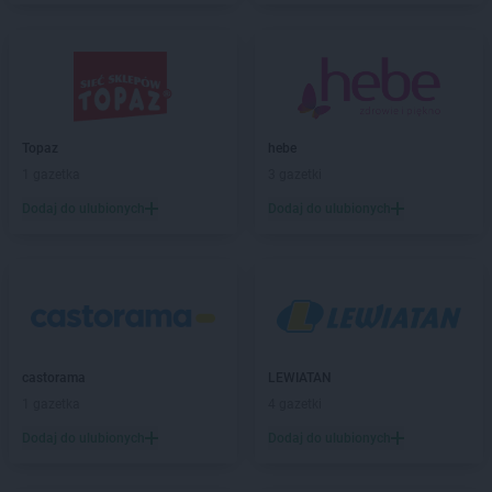
Dealz
Kolno
Dealz
Koło
Dealz
Kołobrzeg
Dealz
Konin
Dealz
Koszalin
Dealz
Koziegłowy
Topaz
hebe
Dealz
Kraków
1 gazetka
3 gazetki
Dealz
Krapkowice
Dodaj do ulubionych
Dodaj do ulubionych
Dealz
Krosno
Dealz
Krotoszyn
Dealz
Kutno
Dealz
Lębork
Dealz
Legionowo
Dealz
Legnica
castorama
LEWIATAN
Dealz
Leszno
1 gazetka
4 gazetki
Dealz
Libiąż
Dodaj do ulubionych
Dodaj do ulubionych
Dealz
Limanowa
Dealz
Lipienice