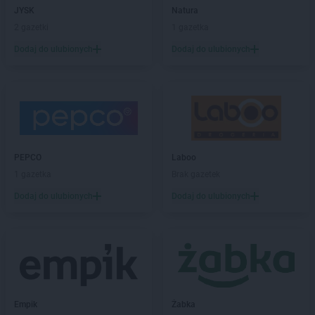
JYSK
Natura
Dealz
Pruszków
2 gazetki
1 gazetka
Dealz
Przasnysz
Dealz
Przeworsk
Dodaj do ulubionych
Dodaj do ulubionych
Dealz
Przysucha
Dealz
Pszczyna
Dealz
Puławy
Dealz
Pułtusk
Dealz
Pyskowice
PEPCO
Laboo
Dealz
Rabka-Zdrój
1 gazetka
Brak gazetek
Dealz
Radom
Dealz
Radomsko
Dodaj do ulubionych
Dodaj do ulubionych
Dealz
Reda
Dealz
Rogoźno
Dealz
Ropczyce
Dealz
Różanki
Dealz
Ruda Śląska
Dealz
Rumia
Empik
Żabka
Dealz
Rybnik