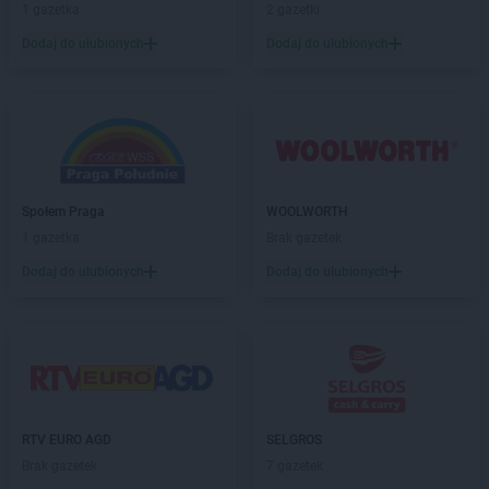
1 gazetka
2 gazetki
Dealz
Rzeszów
Dodaj do ulubionych
Dodaj do ulubionych
Dealz
Rzgów
Dealz
Sandomierz
Dealz
Siedlce
Dealz
Siemianowice Śląskie
Dealz
Sierpc
Dealz
Skarżysko-Kamienna
Społem Praga
WOOLWORTH
Dealz
Skawina
1 gazetka
Brak gazetek
Dealz
Skwierzyna
Dodaj do ulubionych
Dodaj do ulubionych
Dealz
Słupsk
Dealz
Sosnowiec
Dealz
Stalowa Wola
Dealz
Stargard
Dealz
Starogard Gdański
Dealz
Stojadła
Dealz
Strzelce Krajeńskie
RTV EURO AGD
SELGROS
Dealz
Strzyżów
Brak gazetek
7 gazetek
Dealz
Suchy Las