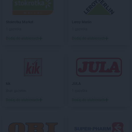
Dealz
Myślibórz
Dealz
Mysłowice
Dealz
Nakło nad Notecią
Stokrotka Market
Leroy Merlin
Dealz
Nidzica
1 gazetka
1 gazetka
Dealz
Nowa Sól
Dodaj do ulubionych
Dodaj do ulubionych
Dealz
Nowy Dwór Gdański
Dealz
Nowy Sącz
Dealz
Nowy Targ
Dealz
Nysa
Dealz
Oława
Dealz
Oleśnica
kik
JULA
Dealz
Olkusz
Brak gazetek
1 gazetka
Dealz
Olsztyn
Dodaj do ulubionych
Dodaj do ulubionych
Dealz
Opoczno
Dealz
Opole
Dealz
Ostróda
Dealz
Ostrołęka
Dealz
Ostrów Mazowiecka