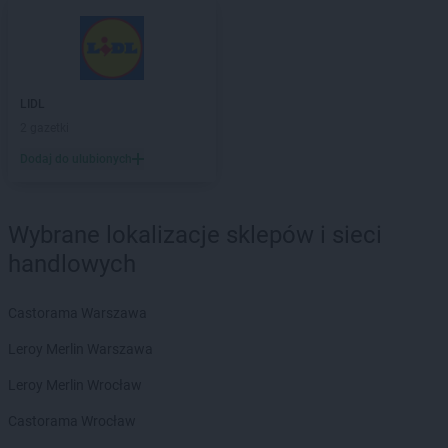
Dealz
Wrocław
Dealz
Września
Dealz
Wysokie Mazowieckie
Dealz
Zabrze
LIDL
Dealz
Zambrów
2 gazetki
Dealz
Zamość
Dodaj do ulubionych
Dealz
Zawiercie
Dealz
Zgorzelec
Dealz
Zielona Góra
Wybrane lokalizacje sklepów i sieci
Dealz
Złotoryja
handlowych
Dealz
Żary
Dealz
Żnin
Castorama Warszawa
Dealz
Żory
Leroy Merlin Warszawa
Dealz
Żyrardów
Dealz
Żywiec
Leroy Merlin Wrocław
Castorama Wrocław