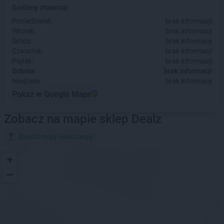
Godziny otwarcia:
Poniedziałek:
brak informacji
Wtorek:
brak informacji
Środa:
brak informacji
Czwartek:
brak informacji
Piątek:
brak informacji
Sobota:
brak informacji
Niedziela:
brak informacji
Pokaż w Google Maps
Zobacz na mapie sklep Dealz
Znajdź moją lokalizację
+
−