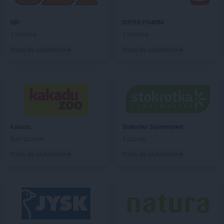
Dealz
Ostrów Wielkopolski
Dealz
OBI
Ostrzeszów
SUPER-PHARM
Dealz
1 gazetka
Oświęcim
1 gazetka
Dealz
Otwock
Dodaj do ulubionych
Dodaj do ulubionych
Dealz
Ozorków
Dealz
Pabianice
Dealz
Piaseczno
Dealz
Piastów
Dealz
Piekary Śląskie
Dealz
Piła
Kakadu
Stokrotka Supermarket
Dealz
Pionki
Brak gazetek
3 gazetki
Dealz
Piotrków Trybunalski
Dodaj do ulubionych
Dodaj do ulubionych
Dealz
Płock
Dealz
Płońsk
Dealz
Połaniec
Dealz
Polkowice
Dealz
Poznań
Dealz
Prabuty