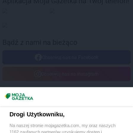
Aplikacja Moja Gazetka na Twój telefon!
Bądź z nami na bieżąco
Obserwuj nas na Facebook
Obserwuj nas na Instagram
Masz sugestie lub pytania?
Napisz do nas:
support@mojagazetka.com
Drogi Użytkowniku,
Współpraca z nami
Na naszej stronie mojagazetka.com, my oraz naszych
Zobacz szczegóły
1162 zaufanych partnerów uzyskujemy dostęp i