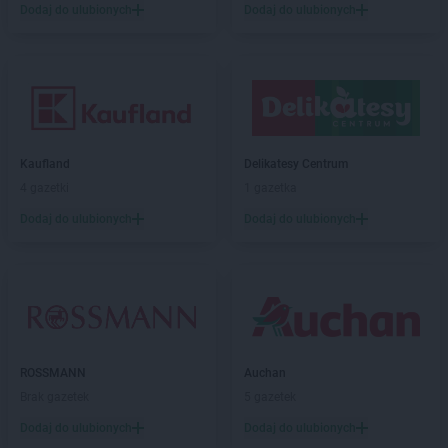
Dodaj do ulubionych
Dodaj do ulubionych
Dealz
Sulechów
Dealz
Suwałki
Dealz
Swarzędz
Dealz
Syców
Dealz
Szamotuły
Dealz
Szczecin
Kaufland
Delikatesy Centrum
Dealz
Szczecinek
4 gazetki
1 gazetka
Dealz
Środa Wielkopolska
Dodaj do ulubionych
Dodaj do ulubionych
Dealz
Świdnica
Dealz
Świdnik
Dealz
Świebodzin
Dealz
Świecie
Dealz
Świerklaniec
Dealz
Świętochłowice
Dealz
ROSSMANN
Świnoujście
Auchan
Brak gazetek
5 gazetek
Dealz
Tarnów
Dodaj do ulubionych
Dodaj do ulubionych
Dealz
Tczew