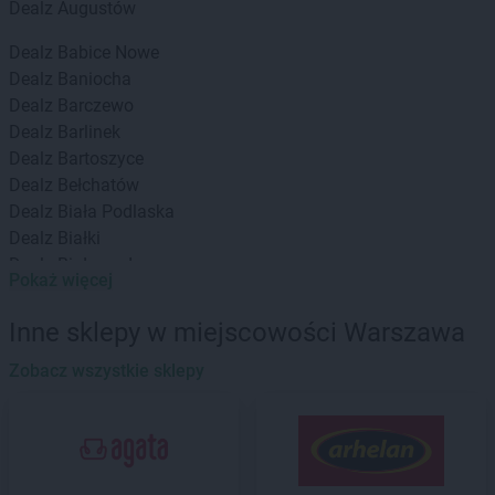
Dealz
Augustów
Dealz
Babice Nowe
Dealz
Baniocha
Dealz
Barczewo
Dealz
Barlinek
Dealz
Bartoszyce
Dealz
Bełchatów
Dealz
Biała Podlaska
Dealz
Białki
Dealz
Białogard
Pokaż więcej
Dealz
Białystok
Dealz
Bielany Wrocławskie
Inne sklepy w miejscowości Warszawa
Dealz
Bielawa
Dealz
Zobacz wszystkie sklepy
Bielsko-Biała
Dealz
Biłgoraj
Dealz
Bochnia
Dealz
Boguszów-Gorce
Dealz
Braniewo