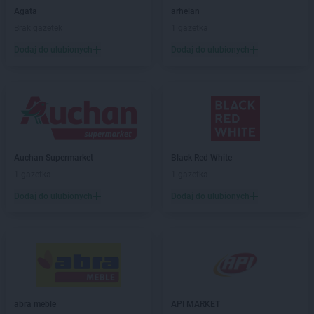
Dealz
Brzeg
Agata
arhelan
Dealz
Budzistowo
Brak gazetek
1 gazetka
Dealz
Busko-Zdrój
Dodaj do ulubionych
Dodaj do ulubionych
Dealz
Bydgoszcz
Dealz
Bytom
Dealz
Bytów
Dealz
Chełm
Dealz
Chełmno
Dealz
Chorzów
Auchan Supermarket
Black Red White
Dealz
Ciechocinek
1 gazetka
1 gazetka
Dealz
Czechowice-Dziedzice
Dodaj do ulubionych
Dodaj do ulubionych
Dealz
Czerwionka-Leszczyny
Dealz
Częstochowa
Dealz
Dębica
Dealz
Dobrzykowice
Dealz
Drawsko Pomorskie
abra meble
API MARKET
Dealz
Elbląg