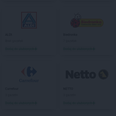
Dealz
Tomaszów Lubelski
Dealz
Toruń
Dealz
Trzcianka
Dealz
Trzebinia
Dealz
Tuchola
Dealz
Turek
ALDI
Biedronka
Dealz
Tychy
Brak gazetek
7 gazetek
Dodaj do ulubionych
Dodaj do ulubionych
Dealz
Ustroń
Dealz
Wąbrzeźno
Dealz
Wągrowiec
Dealz
Warszawa
Dealz
Węgrów
Dealz
Wieluń
Carrefour
NETTO
Dealz
Władysławowo
3 gazetki
3 gazetki
Dealz
Włocławek
Dodaj do ulubionych
Dodaj do ulubionych
Dealz
Wodzisław Śląski
Dealz
Wojkowice