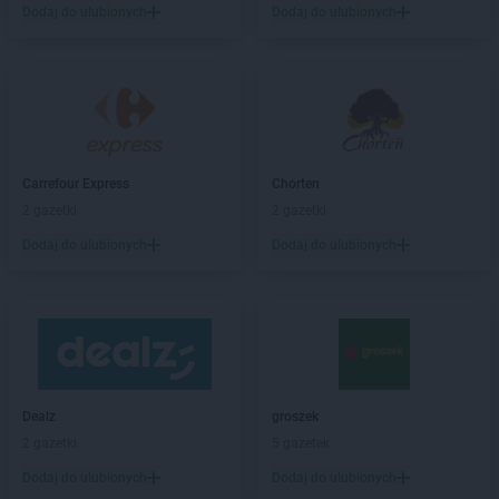
Dodaj do ulubionych
Dodaj do ulubionych
Dealz
Inowrocław
Dealz
Jabłonna
Dealz
Jarocin
Dealz
Jasło
Dealz
Jastrowie
Dealz
Jastrzębie-Zdrój
Carrefour Express
Chorten
Dealz
Jaworzno
2 gazetki
2 gazetki
Dealz
Jelenia Góra
Dodaj do ulubionych
Dodaj do ulubionych
Dealz
Kalisz
Dealz
Katowice
Dealz
Kędzierzyn-Koźle
Dealz
Kępno
Dealz
Kielce
Dealz
Kiełczewo
Dealz
groszek
Dealz
Kłodzko
2 gazetki
5 gazetek
Dealz
Knurów
Dodaj do ulubionych
Dodaj do ulubionych
Dealz
Kolbuszowa