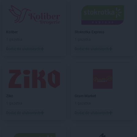
Dealz
Lipnik
Dealz
Lubawa
Dealz
Lubin
Dealz
Lublin
Koliber
Stokrotka Express
Dealz
Łęczna
1 gazetka
1 gazetka
Dealz
Łochów
Dodaj do ulubionych
Dodaj do ulubionych
Dealz
Łódź
Dealz
Łomża
Dealz
Łowicz
Dealz
Malbork
Dealz
Marcinkowo
Dealz
Międzyrzec Podlaski
Ziko
Gram Market
Dealz
Mielec
1 gazetka
1 gazetka
Dealz
Mikołów
Dodaj do ulubionych
Dodaj do ulubionych
Dealz
Mińsk Mazowiecki
Dealz
Mława
Dealz
Mosina