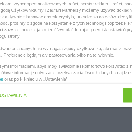
klam, wybór spersonalizowanych treści, pomiar reklam i treści, bad
 zgodą Użytkownika my i Zaufani Partnerzy możemy używać dokład
az aktywnie skanować charakterystykę urządzenia do celów identyfi
ść, prosimy o zgodę na korzystanie z tych technologii poprzez klikn
a i zawsze możesz ją zmienić/wycofać klikając przycisk ustawień pr
ogu strony
rzetwarzania danych nie wymagają zgody użytkownika, ale masz praw
. Preferencje będą miały zastosowania tylko na tej witrynie.
szymi informacjami, abyś mógł świadomie i komfortowo korzystać z
gółowe informacje dotyczące przetwarzania Twoich danych znajdzi
es
oraz po kliknięciu w „Ustawienia”.
USTAWIENIA