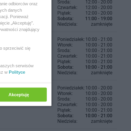
Środa:
12:00 - 20:00
anie odbiorców oraz
Czwartek:
12:00 - 20:00
nych danych
Piątek:
12:00 - 20:00
kacji. Ponieważ
Sobota:
11:00 - 19:00
ięcie „Akceptuję”.
Niedziela:
zamknięte
ywatności znajdujący
Poniedziałek:
10:00 - 21:00
Wtorek:
10:00 - 21:00
o sprzeciwić się
Środa:
10:00 - 21:00
Czwartek:
10:00 - 21:00
Piątek:
10:00 - 21:00
 naszych serwisów
Sobota:
10:00 - 21:00
esz w
Polityce
Niedziela:
zamknięte
Poniedziałek:
10:00 - 20:00
Wtorek:
10:00 - 20:00
Akceptuję
Środa:
10:00 - 20:00
Czwartek:
10:00 - 20:00
Piątek:
10:00 - 21:00
Sobota:
10:00 - 21:00
Niedziela:
zamknięte