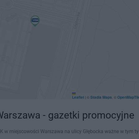
Leaflet
Stadia Maps
OpenMapTil
|
©
, ©
Warszawa - gazetki promocyjne
K w miejscowości Warszawa na ulicy Głębocka ważne w tym tygod