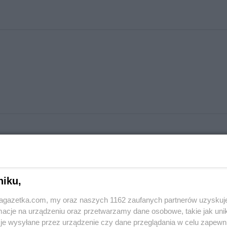
niku,
jagazetka.com, my oraz naszych 1162 zaufanych partnerów uzyskuj
cje na urządzeniu oraz przetwarzamy dane osobowe, takie jak unika
je wysyłane przez urządzenie czy dane przeglądania w celu zapewn