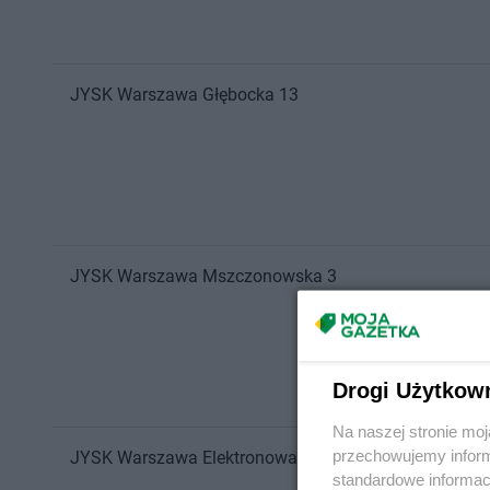
JYSK
Warszawa
Głębocka 13
JYSK
Warszawa
Mszczonowska 3
Drogi Użytkow
Na naszej stronie mo
przechowujemy informa
JYSK
Warszawa
Elektronowa 2
standardowe informac