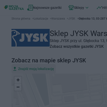
Najnowsze gazetki
Sklepy
Hit
Strona główna
>
Lokalizacje
>
Warszawa
>
JYSK
>
Głębocka 13, 03-287
Sklep JYSK Warsz
Sklep JYSK przy ul. Głębocka 13,
Zobacz wszystkie gazetki JYSK
Zobacz na mapie sklep JYSK
Znajdź moją lokalizację
+
−