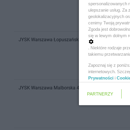
spersonalizowanych re
ulepszanie usług. Za
geolokalizacyjnych or
cenimy Twoją prywatno
Zgoda jest dobrowoln
się w lewym dolnym r
JYSK
Warszawa
Łopuszańska 22
. Niektóre rodzaje p
takiemu przetwarzaniu
Zapoznaj się z poniż
internetowych. Szcze
Prywatności
i
Cooki
JYSK
Warszawa
Malborska 41
PARTNERZY