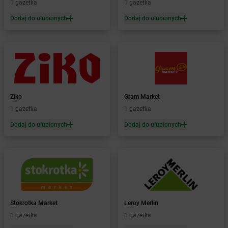
1 gazetka
1 gazetka
LEWIATAN
Borowy Młyn
LEWIATAN
Borucino
Dodaj do ulubionych
Dodaj do ulubionych
LEWIATAN
Borzęcin Mały
LEWIATAN
Bożejowice
LEWIATAN
Bożepole Wielkie
LEWIATAN
Bożewo
LEWIATAN
Bralin
LEWIATAN
Braniewo
Ziko
Gram Market
LEWIATAN
Bratkowice
1 gazetka
1 gazetka
LEWIATAN
Brenna
Dodaj do ulubionych
Dodaj do ulubionych
LEWIATAN
Brenno
LEWIATAN
Brodnica
LEWIATAN
Brodnica Górna
LEWIATAN
Brodowe Łąki
LEWIATAN
Brożec
LEWIATAN
Brudzeń Duży
LEWIATAN
Brudzew
Stokrotka Market
Leroy Merlin
LEWIATAN
Brudzowice
1 gazetka
1 gazetka
LEWIATAN
Brusy