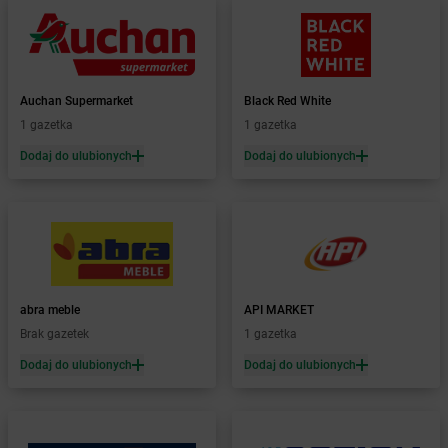
LEWIATAN
Bartoszyce
LEWIATAN
Barwałd Dolny
LEWIATAN
Barwice
LEWIATAN
Batorz
LEWIATAN
Bębło
Auchan Supermarket
Black Red White
LEWIATAN
Będzin
1 gazetka
1 gazetka
LEWIATAN
Bejsce
Dodaj do ulubionych
Dodaj do ulubionych
LEWIATAN
Bełk
LEWIATAN
Bełżyce
LEWIATAN
Benice
LEWIATAN
Bęsia
LEWIATAN
Bestwina
LEWIATAN
Bestwinka
abra meble
API MARKET
LEWIATAN
Biadoliny Szlacheckie
Brak gazetek
1 gazetka
LEWIATAN
Biała
LEWIATAN
Biała Druga
Dodaj do ulubionych
Dodaj do ulubionych
LEWIATAN
Biała Piska
LEWIATAN
Biała Podlaska
LEWIATAN
Białaczów