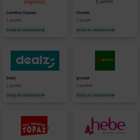
LEWIATAN
Biłgoraj
LEWIATAN
Carrefour Express
Biórków Wielki
Chorten
LEWIATAN
2 gazetki
Biskupice
2 gazetki
LEWIATAN
Biskupie-Kolonia
Dodaj do ulubionych
Dodaj do ulubionych
LEWIATAN
Biskupiec
LEWIATAN
Biszcza
LEWIATAN
Bisztynek
LEWIATAN
Bładnice Dolne
LEWIATAN
Błażek
LEWIATAN
Blizne
Dealz
groszek
LEWIATAN
Bobolice
2 gazetki
5 gazetek
LEWIATAN
Bobrek
LEWIATAN
Dodaj do ulubionych
Bobrowa
Dodaj do ulubionych
LEWIATAN
Bobrowniki
LEWIATAN
Bochnia
LEWIATAN
Bodzanów
LEWIATAN
Bodzechów
LEWIATAN
Bodzentyn