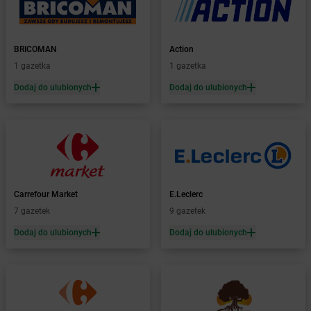
LEWIATAN
Białka Tatrzańska
LEWIATAN
Białobłocie
LEWIATAN
Białobrzegi
BRICOMAN
Action
LEWIATAN
Białogóra
1 gazetka
1 gazetka
LEWIATAN
Białopole
Dodaj do ulubionych
Dodaj do ulubionych
LEWIATAN
Biały Bór
LEWIATAN
Biały Kościół
LEWIATAN
Białystok
LEWIATAN
Bielkówko
LEWIATAN
Bielsk
LEWIATAN
Bielsko-Biała
LEWIATAN
Bieńkowice
Carrefour Market
E.Leclerc
LEWIATAN
Bierawa
7 gazetek
9 gazetek
LEWIATAN
Biernatki
Dodaj do ulubionych
Dodaj do ulubionych
LEWIATAN
Bieruń
LEWIATAN
Bierzewice
LEWIATAN
Biesal
LEWIATAN
Bieżuń
LEWIATAN
Bilcza