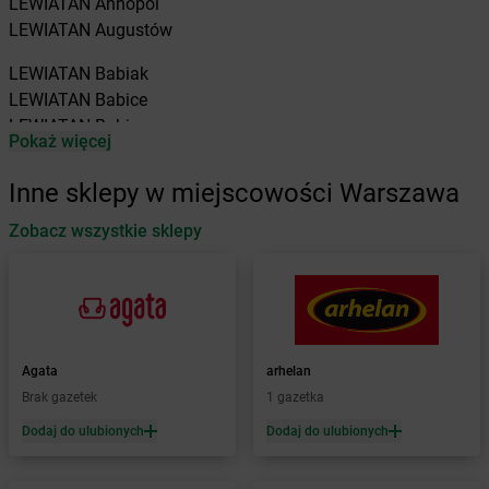
LEWIATAN
Annopol
LEWIATAN
Augustów
LEWIATAN
Babiak
LEWIATAN
Babice
LEWIATAN
Babin
Pokaż więcej
LEWIATAN
Baborów
LEWIATAN
Baboszewo
Inne sklepy w miejscowości Warszawa
LEWIATAN
Baciuty
LEWIATAN
Zobacz wszystkie sklepy
Bąkowo
LEWIATAN
Baligród
LEWIATAN
Balin
LEWIATAN
Banino
LEWIATAN
Baranowo
LEWIATAN
Barcino
Agata
arhelan
LEWIATAN
Barczewo
Brak gazetek
1 gazetka
LEWIATAN
Bargłów Kościelny
Dodaj do ulubionych
Dodaj do ulubionych
LEWIATAN
Barlinek
LEWIATAN
Bartniczka