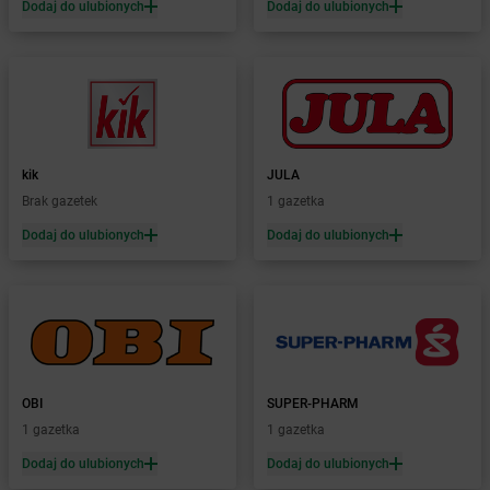
Dodaj do ulubionych
Dodaj do ulubionych
LEWIATAN
Brwilno
LEWIATAN
Brzeg
LEWIATAN
Brzemiona
LEWIATAN
Brześć Kujawski
LEWIATAN
Brzesko
LEWIATAN
Brzeziny
kik
JULA
LEWIATAN
Brzeziny-Kolonia
Brak gazetek
1 gazetka
LEWIATAN
Brzeźnica
LEWIATAN
Brzeźno
Dodaj do ulubionych
Dodaj do ulubionych
LEWIATAN
Brzostowiec
LEWIATAN
Brzozie
LEWIATAN
Brzozów Stary
LEWIATAN
Brzozowica Duża
LEWIATAN
Brzyszów
LEWIATAN
Buczkowice
OBI
SUPER-PHARM
LEWIATAN
Budry
1 gazetka
1 gazetka
LEWIATAN
Budy Kozickie
Dodaj do ulubionych
Dodaj do ulubionych
LEWIATAN
Budzisław Kościelny