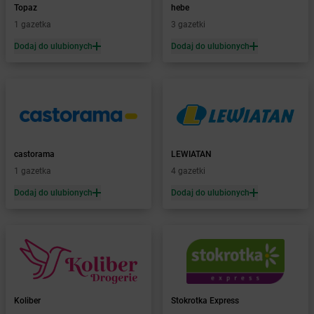
LEWIATAN
Bogumiłowice
Topaz
hebe
LEWIATAN
Bojano
1 gazetka
3 gazetki
LEWIATAN
Bojszowy
Dodaj do ulubionych
Dodaj do ulubionych
LEWIATAN
Bolechowice
LEWIATAN
Bolesław
LEWIATAN
Bolesławiec
LEWIATAN
Bolestraszyce
LEWIATAN
Boleszkowice
LEWIATAN
Bolków
LEWIATAN
Bolszewo
castorama
LEWIATAN
LEWIATAN
Bondyrz
1 gazetka
4 gazetki
LEWIATAN
Borki
Dodaj do ulubionych
Dodaj do ulubionych
LEWIATAN
Borki Wielkie
LEWIATAN
Boronów
LEWIATAN
Borowa
LEWIATAN
Borowe
LEWIATAN
Borowie
LEWIATAN
Borowno
Koliber
Stokrotka Express
LEWIATAN
Borowo