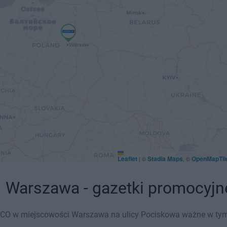
Leaflet
Stadia Maps
OpenMapTil
|
©
, ©
 Warszawa - gazetki promocyjn
CO w miejscowości Warszawa na ulicy Pociskowa ważne w tym ty