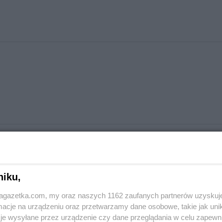
niku,
jagazetka.com, my oraz naszych 1162 zaufanych partnerów uzyskuj
cje na urządzeniu oraz przetwarzamy dane osobowe, takie jak unika
je wysyłane przez urządzenie czy dane przeglądania w celu zapewn