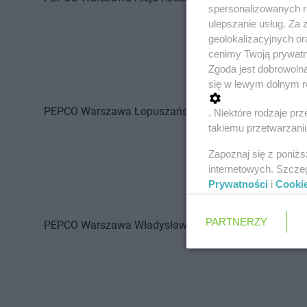
spersonalizowanych re
ulepszanie usług. Za
geolokalizacyjnych or
cenimy Twoją prywatno
Zgoda jest dobrowoln
się w lewym dolnym r
PEPCO
Warszawa
Łopuszańska 22
. Niektóre rodzaje p
takiemu przetwarzaniu
Zapoznaj się z poniż
internetowych. Szcze
Prywatności
i
Cooki
PARTNERZY
PEPCO
Warszawa
Władysława Broniewskiego 28