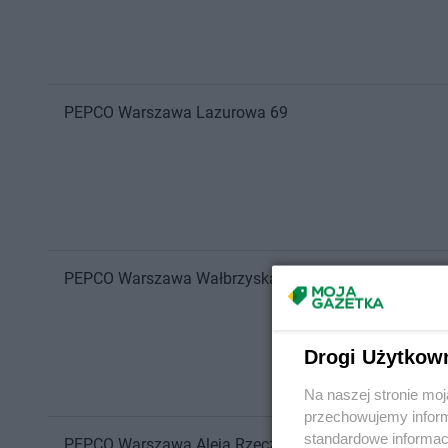
PEPCO
Warszawa
Lazurowa 69
PEPCO
Warszawa
Wałbrzyska 11
Drogi Użytkow
Na naszej stronie mo
przechowujemy informa
standardowe informac
PEPCO
Warszawa
Aleja Rzeczypospolitej 23