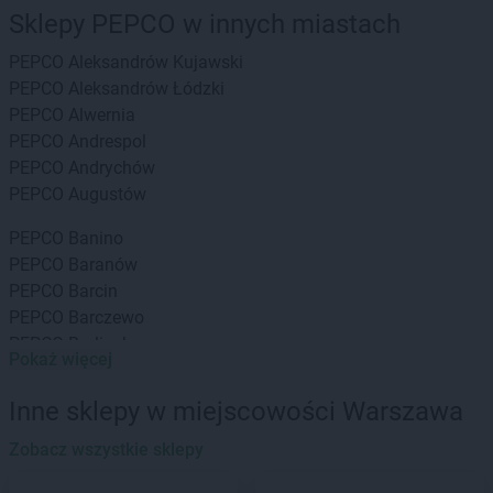
Sklepy PEPCO w innych miastach
PEPCO
Aleksandrów Kujawski
PEPCO
Aleksandrów Łódzki
PEPCO
Alwernia
PEPCO
Andrespol
PEPCO
Andrychów
PEPCO
Augustów
PEPCO
Banino
PEPCO
Baranów
PEPCO
Barcin
PEPCO
Barczewo
PEPCO
Barlinek
Pokaż więcej
PEPCO
Bartoszyce
PEPCO
Barwice
Inne sklepy w miejscowości Warszawa
PEPCO
Będzin
PEPCO
Zobacz wszystkie sklepy
Bełchatów
PEPCO
Bełżyce