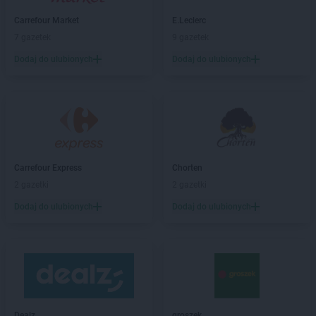
PEPCO
Brzeszcze
PEPCO
Brzeziny
Carrefour Market
E.Leclerc
PEPCO
Brzostek
7 gazetek
9 gazetek
PEPCO
Brzozów
Dodaj do ulubionych
Dodaj do ulubionych
PEPCO
Buczkowice
PEPCO
Buk
PEPCO
Busko-Zdrój
PEPCO
Byczyna
PEPCO
Bydgoszcz
PEPCO
Bystrzyca Kłodzka
PEPCO
Carrefour Express
Bytom
Chorten
PEPCO
2 gazetki
Bytom Odrzański
2 gazetki
PEPCO
Bytów
Dodaj do ulubionych
Dodaj do ulubionych
PEPCO
Celestynów
PEPCO
Chełm
PEPCO
Chełmno
PEPCO
Chmielnik
PEPCO
Chocianów
Dealz
groszek