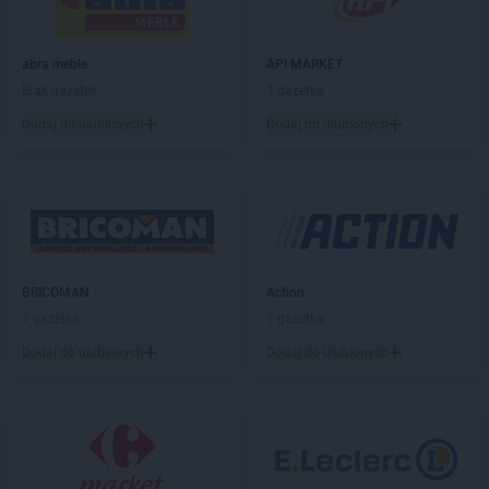
PEPCO
Bobowa
PEPCO
Bochnia
abra meble
API MARKET
PEPCO
Bogatynia
Brak gazetek
1 gazetka
PEPCO
Boguszów-Gorce
PEPCO
Bolesławiec
Dodaj do ulubionych
Dodaj do ulubionych
PEPCO
Bolszewo
PEPCO
Borek Wielkopolski
PEPCO
Braniewo
PEPCO
Brańsk
PEPCO
Bratkowice
PEPCO
Brenna
BRICOMAN
Action
PEPCO
Brodnica
1 gazetka
1 gazetka
PEPCO
Brusy
Dodaj do ulubionych
Dodaj do ulubionych
PEPCO
Brwinów
PEPCO
Brzeg
PEPCO
Brzeg Dolny
PEPCO
Brześć Kujawski
PEPCO
Brzesko