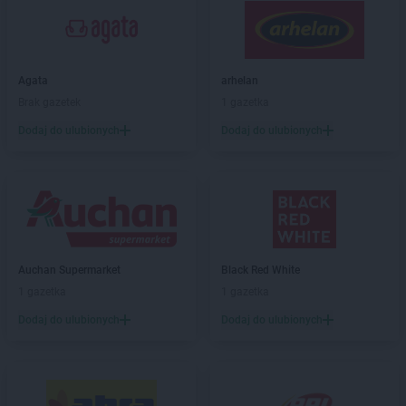
PEPCO
Besko
PEPCO
Bestwina
PEPCO
Biała Podlaska
PEPCO
Białe Błota
Agata
arhelan
PEPCO
Białobrzegi
Brak gazetek
1 gazetka
PEPCO
Białogard
Dodaj do ulubionych
Dodaj do ulubionych
PEPCO
Białystok
PEPCO
Biecz
PEPCO
Biedrusko
PEPCO
Bielany Wrocławskie
PEPCO
Bielawa
PEPCO
Bielsko-Biała
PEPCO
Bieruń
Auchan Supermarket
Black Red White
PEPCO
Bierutów
1 gazetka
1 gazetka
PEPCO
Biłgoraj
Dodaj do ulubionych
Dodaj do ulubionych
PEPCO
Biskupiec
PEPCO
Blachownia
PEPCO
Błonie
PEPCO
Bobolice