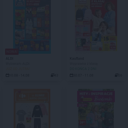
NOWA!
ALDI
Kaufland
Wybieram ALDI
Wyprawka z klasą
JUŻ OD JUTRA!
DO KOŃCA 2 DNI
10.08 - 14.08
43
30.07 - 11.08
36