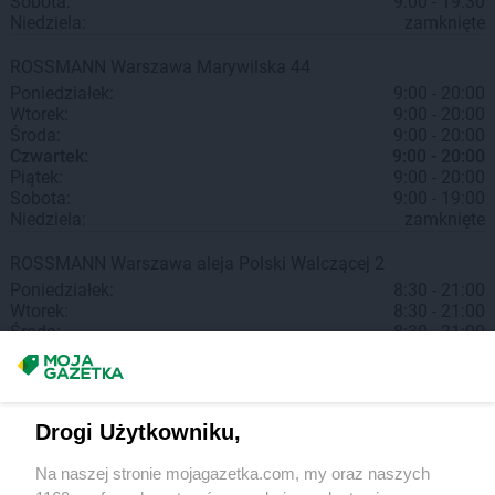
Sobota:
9:00 - 19:30
Niedziela:
zamknięte
ROSSMANN
Warszawa
Marywilska 44
Poniedziałek:
9:00 - 20:00
Wtorek:
9:00 - 20:00
Środa:
9:00 - 20:00
Czwartek:
9:00 - 20:00
Piątek:
9:00 - 20:00
Sobota:
9:00 - 19:00
Niedziela:
zamknięte
ROSSMANN
Warszawa
aleja Polski Walczącej 2
Poniedziałek:
8:30 - 21:00
Wtorek:
8:30 - 21:00
Środa:
8:30 - 21:00
Czwartek:
8:30 - 21:00
Piątek:
8:30 - 21:00
Sobota:
9:00 - 18:00
Niedziela:
zamknięte
Drogi Użytkowniku,
ROSSMANN
Warszawa
aleja Jana Pawła II 61
Na naszej stronie mojagazetka.com, my oraz naszych
Poniedziałek:
9:00 - 20:00