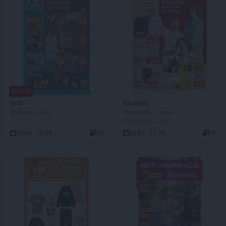
NOWA!
ALDI
Kaufland
Wybieram ALDI
Wyprawka z klasą
JUŻ OD JUTRA!
DO KOŃCA 2 DNI
10.08 - 14.08
43
30.07 - 11.08
36