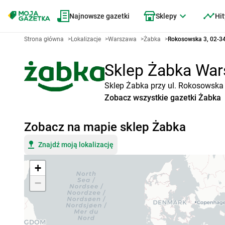
Najnowsze gazetki
Sklepy
Hit
Strona główna
>
Lokalizacje
>
Warszawa
>
Żabka
>
Rokosowska 3, 02-3
Sklep Żabka Wars
Sklep Żabka przy ul. Rokosowska 
Zobacz wszystkie gazetki Żabka
Zobacz na mapie sklep Żabka
Znajdź moją lokalizację
+
−