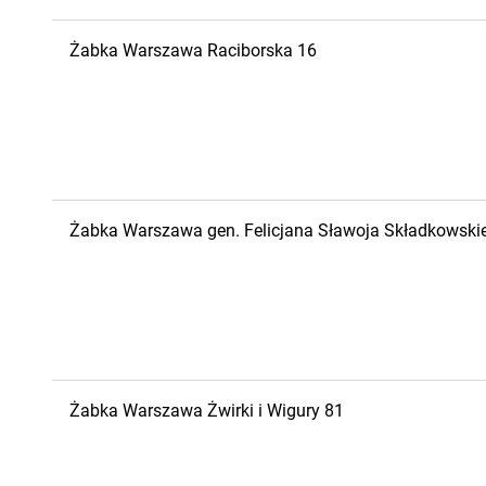
Żabka
Warszawa
Raciborska 16
Żabka
Warszawa
gen. Felicjana Sławoja Składkowski
Żabka
Warszawa
Żwirki i Wigury 81