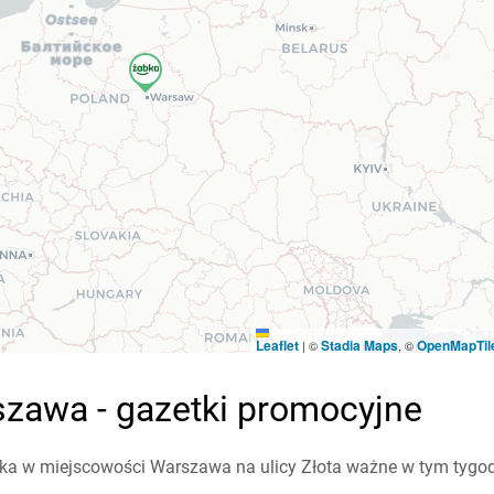
Leaflet
Stadia Maps
OpenMapTil
|
©
, ©
szawa - gazetki promocyjne
a w miejscowości Warszawa na ulicy Złota ważne w tym tygodni