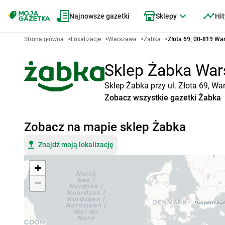
Najnowsze gazetki
Sklepy
Hit
Strona główna
>
Lokalizacje
>
Warszawa
>
Żabka
>
Złota 69, 00-819 Wa
Sklep Żabka Wars
Sklep Żabka przy ul. Złota 69, W
Zobacz wszystkie gazetki Żabka
Zobacz na mapie sklep Żabka
Znajdź moją lokalizację
+
−