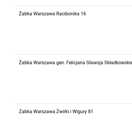
Żabka
Warszawa
Raciborska 16
Żabka
Warszawa
gen. Felicjana Sławoja Składkowski
Żabka
Warszawa
Żwirki i Wigury 81