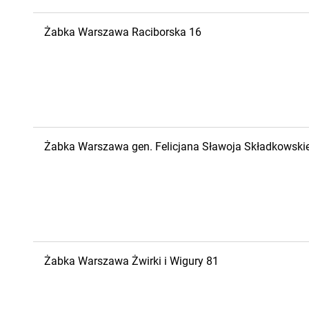
Żabka
Warszawa
Raciborska 16
Żabka
Warszawa
gen. Felicjana Sławoja Składkowski
Żabka
Warszawa
Żwirki i Wigury 81