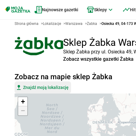
Najnowsze gazetki
Sklepy
Hit
Strona główna
>
Lokalizacje
>
Warszawa
>
Żabka
>
Osiecka 49, 04-173
Sklep Żabka Wars
Sklep Żabka przy ul. Osiecka 49,
Zobacz wszystkie gazetki Żabka
Zobacz na mapie sklep Żabka
Znajdź moją lokalizację
+
−