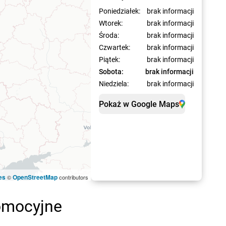
Poniedziałek:
brak informacji
Wtorek:
brak informacji
Środa:
brak informacji
Czwartek:
brak informacji
Piątek:
brak informacji
Sobota:
brak informacji
Niedziela:
brak informacji
Pokaż w Google Maps
es
OpenStreetMap
©
contributors
omocyjne