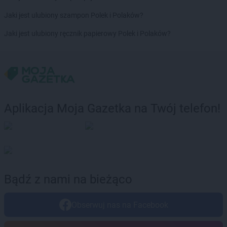
Stokrotka Market
Karlino
Jaki jest ulubiony szampon Polek i Polaków?
Stokrotka Market
Karpacz
Stokrotka Market
Katowice
Jaki jest ulubiony ręcznik papierowy Polek i Polaków?
Stokrotka Market
Kcynia
Stokrotka Market
Kędzierzyn-Koźle
Stokrotka Market
Kijany
Stokrotka Market
Kluczbork
Stokrotka Market
Knurów
Stokrotka Market
Kobyłka
Aplikacja Moja Gazetka na Twój telefon!
Stokrotka Market
Kochanów Wieniawski
Stokrotka Market
Kodeń
Stokrotka Market
Kolbuszowa
Stokrotka Market
Kołobrzeg
Stokrotka Market
Koluszki
Stokrotka Market
Komarów-Osada
Bądź z nami na bieżąco
Stokrotka Market
Komarówka Podlaska
Stokrotka Market
Końskie
Obserwuj nas na Facebook
Stokrotka Market
Konstantynów-Kolonia
Stokrotka Market
Kostomłoty