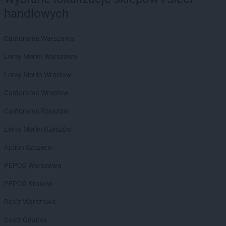
handlowych
Stokrotka Market
Dąbrowa Górnicza
Stokrotka Market
Dąbrówki
Castorama Warszawa
Stokrotka Market
Dębowa Kłoda
Stokrotka Market
Dobrzyniewo Duże
Leroy Merlin Warszawa
Stokrotka Market
Dołhobyczów
Leroy Merlin Wrocław
Stokrotka Market
Dorohusk-Osada
Stokrotka Market
Drelów
Castorama Wrocław
Stokrotka Market
Drezdenko
Castorama Rzeszów
Stokrotka Market
Drygały
Stokrotka Market
Dzierżoniów
Leroy Merlin Rzeszów
Stokrotka Market
Dziewkowice
Action Szczecin
Stokrotka Market
Elbląg
PEPCO Warszawa
Stokrotka Market
Ełk
PEPCO Kraków
Stokrotka Market
Fabianki
Stokrotka Market
Dealz Warszawa
Filipów
Stokrotka Market
Firlej
Dealz Gdańsk