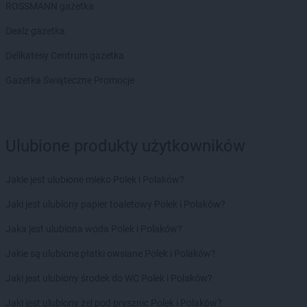
ROSSMANN gazetka
Stokrotka Market
Jacentów
Dealz gazetka
Stokrotka Market
Jarocin
Stokrotka Market
Jasieniec
Delikatesy Centrum gazetka
Stokrotka Market
Jastrzębia
Gazetka Świąteczne Promocje
Stokrotka Market
Jastrzębie-Zdrój
Stokrotka Market
Jaworzno
Stokrotka Market
Jedlińsk
Stokrotka Market
Jedwabno
Ulubione produkty użytkowników
Stokrotka Market
Jejkowice
Stokrotka Market
Józefów
Jakie jest ulubione mleko Polek i Polaków?
Stokrotka Market
Józefów nad Wisłą
Stokrotka Market
Juchnowiec Kościelny
Jaki jest ulubiony papier toaletowy Polek i Polaków?
Jaka jest ulubiona woda Polek i Polaków?
Stokrotka Market
Kalej
Stokrotka Market
Kalisz
Jakie są ulubione płatki owsiane Polek i Polaków?
Stokrotka Market
Kamień
Jaki jest ulubiony środek do WC Polek i Polaków?
Stokrotka Market
Kamionka
Stokrotka Market
Karczmiska Pierwsze
Jaki jest ulubiony żel pod prysznic Polek i Polaków?