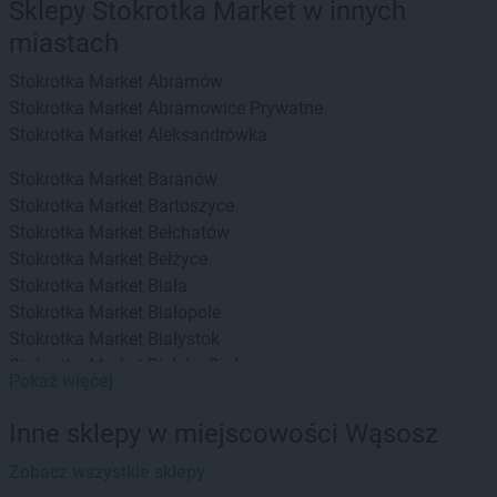
Sklepy Stokrotka Market w innych
miastach
Stokrotka Market
Abramów
Stokrotka Market
Abramowice Prywatne
Stokrotka Market
Aleksandrówka
Stokrotka Market
Baranów
Stokrotka Market
Bartoszyce
Stokrotka Market
Bełchatów
Stokrotka Market
Bełżyce
Stokrotka Market
Biała
Stokrotka Market
Białopole
Stokrotka Market
Białystok
Stokrotka Market
Bielsko-Biała
Pokaż więcej
Stokrotka Market
Bierzwnik
Stokrotka Market
Biłgoraj
Inne sklepy w miejscowości Wąsosz
Stokrotka Market
Biszcza
Stokrotka Market
Zobacz wszystkie sklepy
Błędów