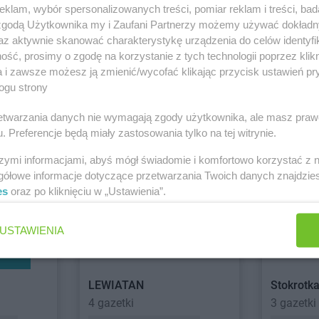
PEPCO
Ciechocinek
PEPCO
Czc
klam, wybór spersonalizowanych treści, pomiar reklam i treści, bad
PEPCO
Cieszyn
PEPCO
Czec
 zgodą Użytkownika my i Zaufani Partnerzy możemy używać dokład
PEPCO
Czaplinek
PEPCO
Czel
az aktywnie skanować charakterystykę urządzenia do celów identyfi
PEPCO
Czarna
PEPCO
Czer
ść, prosimy o zgodę na korzystanie z tych technologii poprzez klikn
a i zawsze możesz ją zmienić/wycofać klikając przycisk ustawień pr
PEPCO
Czarna Białostocka
PEPCO
Czer
ogu strony
o
PEPCO
Czarnków
PEPCO
Czer
Action
Chorten
1 gazetka
2 gazetki
rzetwarzania danych nie wymagają zgody użytkownika, ale masz praw
kowe
PEPCO
Dębowa
PEPCO
Draw
. Preferencje będą miały zastosowania tylko na tej witrynie.
PEPCO
Debrzno
PEPCO
Drez
ch
Dodaj do ulubionych
Dodaj do
PEPCO
Dobczyce
PEPCO
Drob
szymi informacjami, abyś mógł świadomie i komfortowo korzystać z
PEPCO
Dobra
PEPCO
Drze
gółowe informacje dotyczące przetwarzania Twoich danych znajdzi
PEPCO
Dobre Miasto
PEPCO
Dusz
es
oraz po kliknięciu w „Ustawienia”.
USTAWIENIA
PEPCO
Gołdap
PEPCO
Gost
PEPCO
Goleniów
PEPCO
Gost
PEPCO
Golina
PEPCO
Gosz
LEWIATAN
Stokrotk
PEPCO
Golub-Dobrzyń
PEPCO
Graj
4 gazetki
3 gazetki
PEPCO
Góra
PEPCO
Gro