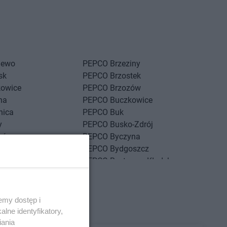
iewo
PEPCO
Brzeziny
sk
PEPCO
Brzostek
kowice
PEPCO
Brzozów
na
PEPCO
Buczkowice
nica
PEPCO
Buk
y
PEPCO
Busko-Zdrój
nów
PEPCO
Byczyna
g
PEPCO
Bydgoszcz
g Dolny
PEPCO
Bystrzyca Kłodzka
ść Kujawski
PEPCO
Bytom
sko
PEPCO
Bytom Odrzański
szcze
PEPCO
Bytów
emy dostęp i
lne identyfikatory,
ny Dunajec
PEPCO
Czerwionka-Leszczyny
iania