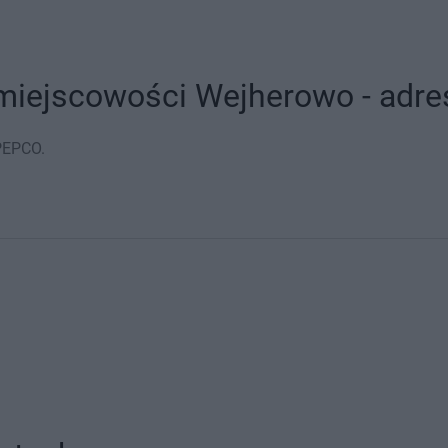
iejscowości Wejherowo - adres
PEPCO.