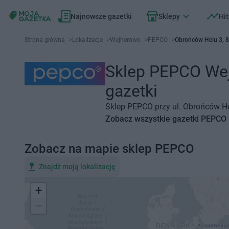
Najnowsze gazetki
Sklepy
Hit
Strona główna
>
Lokalizacje
>
Wejherowo
>
PEPCO
>
Obrońców Helu 3, 
Sklep PEPCO Wejh
gazetki
Sklep PEPCO przy ul. Obrońców He
Zobacz wszystkie gazetki PEPCO
Zobacz na mapie sklep PEPCO
Znajdź moją lokalizację
+
−