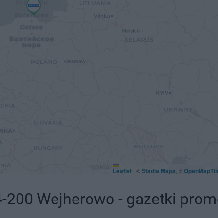
Leaflet
Stadia Maps
OpenMapTil
|
©
, ©
-200 Wejherowo - gazetki prom