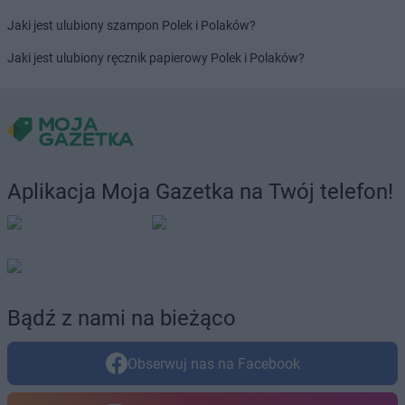
Biedronka
Borne Sulinowo
Biedronka
Borówiec
Jaki jest ulubiony szampon Polek i Polaków?
Biedronka
Branice
Jaki jest ulubiony ręcznik papierowy Polek i Polaków?
Biedronka
Braniewo
Biedronka
Brańsk
Biedronka
Brenna
Biedronka
Brodnica
Biedronka
Brusy
Biedronka
Brwinów
Aplikacja Moja Gazetka na Twój telefon!
Biedronka
Brzeg
Biedronka
Brzeg Dolny
Biedronka
Brześć Kujawski
Biedronka
Brzesko
Biedronka
Brzeszcze
Biedronka
Brzeziny
Bądź z nami na bieżąco
Biedronka
Brzezna
Biedronka
Brzeźnio
Obserwuj nas na Facebook
Biedronka
Brzostek
Biedronka
Brzoza