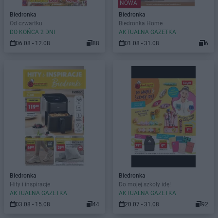
NOWA!
Biedronka
Biedronka
Od czwartku
Biedronka Home
DO KOŃCA 2 DNI
AKTUALNA GAZETKA
06.08 - 12.08
88
01.08 - 31.08
6
Biedronka
Biedronka
Hity i inspiracje
Do mojej szkoły idę!
AKTUALNA GAZETKA
AKTUALNA GAZETKA
03.08 - 15.08
44
20.07 - 31.08
92