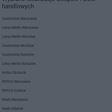
Biedronka
Bełchatów
handlowych
Biedronka
Bełżyce
Biedronka
Bestwina
Biedronka
Bezrzecze
Castorama Warszawa
Biedronka
Biała
Leroy Merlin Warszawa
Biedronka
Biała Parcela
Biedronka
Biała Piska
Leroy Merlin Wrocław
Biedronka
Biała Podlaska
Castorama Wrocław
Biedronka
Biała Rawska
Biedronka
Białe Błota
Castorama Rzeszów
Biedronka
Białka
Leroy Merlin Rzeszów
Biedronka
Białka Tatrzańska
Biedronka
Białobrzegi
Action Szczecin
Biedronka
Białogard
PEPCO Warszawa
Biedronka
Biały Bór
Biedronka
Białystok
PEPCO Kraków
Biedronka
Biecz
Dealz Warszawa
Biedronka
Biedronka
Biedronka
Biedrusko
Dealz Gdańsk