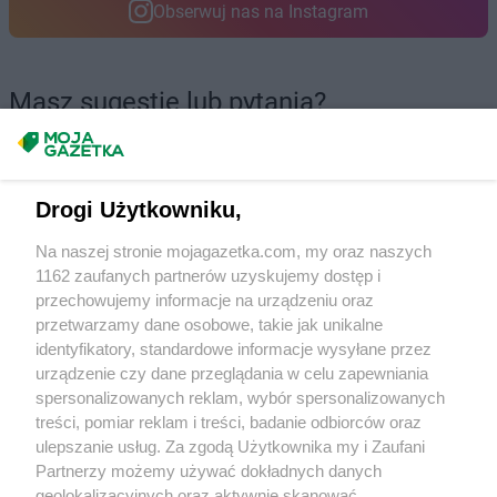
Biedronka
Brzozów
Obserwuj nas na Instagram
Biedronka
Buczkowice
Biedronka
Budzów
Biedronka
Budzyń
Masz sugestie lub pytania?
Biedronka
Buk
Biedronka
Bukowno
Napisz do nas:
support@mojagazetka.com
Biedronka
Bulowice
Współpraca z nami
Biedronka
Busko-Zdrój
Drogi Użytkowniku,
Zobacz szczegóły
Biedronka
Bychawa
Retail Radar – analiza rynku
Biedronka
Byczyna
Na naszej stronie mojagazetka.com, my oraz naszych
Biedronka
Bydgoszcz
1162 zaufanych partnerów uzyskujemy dostęp i
przechowujemy informacje na urządzeniu oraz
Biedronka
Bystrzyca Górna
Produkty
przetwarzamy dane osobowe, takie jak unikalne
Biedronka
Bystrzyca Kłodzka
identyfikatory, standardowe informacje wysyłane przez
Biedronka
Bytom
Wasze ulubione produkty
urządzenie czy dane przeglądania w celu zapewniania
Biedronka
Bytom Odrzański
spersonalizowanych reklam, wybór spersonalizowanych
Biedronka
Bytów
Regulamin serwisu i polityka prywatności
treści, pomiar reklam i treści, badanie odbiorców oraz
ulepszanie usług. Za zgodą Użytkownika my i Zaufani
Biedronka
Cegłów
Mapa strony
Partnerzy możemy używać dokładnych danych
Biedronka
Charzyno
geolokalizacyjnych oraz aktywnie skanować