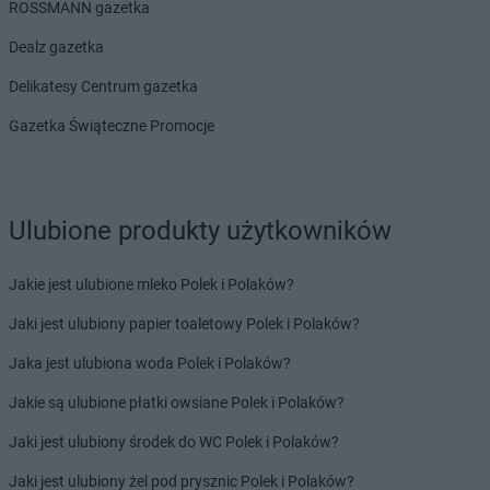
ROSSMANN gazetka
Biedronka
Bobrowniki
Biedronka
Bochnia
Dealz gazetka
Biedronka
Bochotnica
Delikatesy Centrum gazetka
Biedronka
Bochotnica-Kolonia
Biedronka
Bodzentyn
Gazetka Świąteczne Promocje
Biedronka
Bogacica
Biedronka
Bogatynia
Biedronka
Boguchwała
Ulubione produkty użytkowników
Biedronka
Boguszów-Gorce
Biedronka
Bojano
Biedronka
Bolesławice
Jakie jest ulubione mleko Polek i Polaków?
Biedronka
Bolesławiec
Jaki jest ulubiony papier toaletowy Polek i Polaków?
Biedronka
Bolków
Biedronka
Bolszewo
Jaka jest ulubiona woda Polek i Polaków?
Biedronka
Bońki
Jakie są ulubione płatki owsiane Polek i Polaków?
Biedronka
Borek Wielkopolski
Biedronka
Borki
Jaki jest ulubiony środek do WC Polek i Polaków?
Biedronka
Borkowo
Jaki jest ulubiony żel pod prysznic Polek i Polaków?