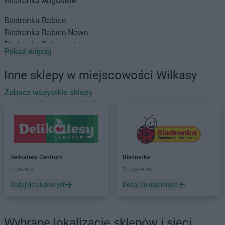
Biedronka
Augustów
Biedronka
Babice
Biedronka
Babice Nowe
Biedronka
Babimost
Pokaż więcej
Biedronka
Baborów
Biedronka
Banie
Inne sklepy w miejscowości Wilkasy
Biedronka
Banie Mazurskie
Biedronka
Zobacz wszystkie sklepy
Banino
Biedronka
Baniocha
Biedronka
Baranowo
Biedronka
Barciany
Biedronka
Barcin
Biedronka
Barczewo
Delikatesy Centrum
Biedronka
Biedronka
Bardo
2 gazetki
10 gazetek
Biedronka
Barlinek
Dodaj do ulubionych
Dodaj do ulubionych
Biedronka
Bartoszyce
Biedronka
Barwice
Biedronka
Będzin
Wybrane lokalizacje sklepów i sieci