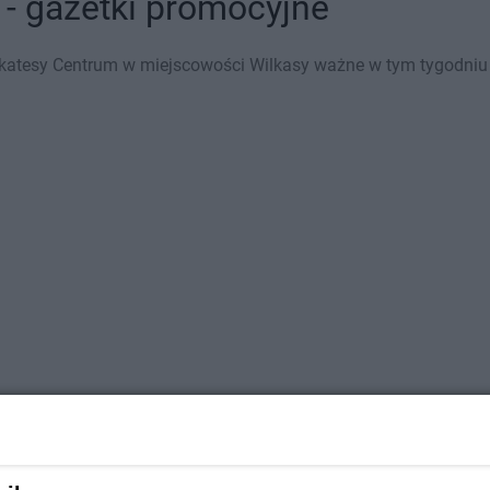
 - gazetki promocyjne
katesy Centrum w miejscowości Wilkasy ważne w tym tygodniu (