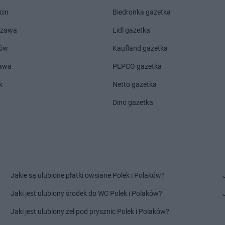
Chojnów
Delikatesy Centrum
Cienin
Delikatesy 
cin
Biedronka gazetka
Chorkówka
Kościelny
Delikatesy 
Chorzele
Delikatesy Centrum
Cieszanów
Delikatesy 
szawa
Lidl gazetka
Dębno
Delikatesy Centrum
Dobra
Delikatesy 
ów
Kaufland gazetka
Dębowiec
Delikatesy Centrum
Dobrzechów
Delikatesy 
zawa
PEPCO gazetka
Debrzno
Delikatesy Centrum
Dobrzyków
Delikatesy 
Długopole-
Delikatesy Centrum
Domaradz
Delikatesy 
k
Netto gazetka
Delikatesy Centrum
Drawno
Delikatesy 
Dino gazetka
Dobczyce
Delikatesy Centrum
Drezdenko
Delikatesy 
Dobiegniew
Delikatesy Centrum
Drobin
Florynka
Delikatesy Centrum
Frydman
Delikatesy 
Jakie są ulubione płatki owsiane Polek i Polaków?
Głogów
Delikatesy Centrum
Delikatesy 
Głogów
Goczałkowice-Zdrój
Delikatesy 
Jaki jest ulubiony środek do WC Polek i Polaków?
Delikatesy Centrum
Gołubie
Delikatesy 
Jaki jest ulubiony żel pod prysznic Polek i Polaków?
Głowno
Delikatesy Centrum
Góra
Delikatesy 