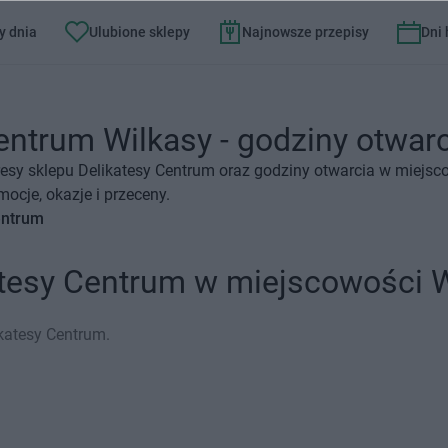
y dnia
Ulubione sklepy
Najnowsze przepisy
Dni
entrum Wilkasy - godziny otwarci
esy sklepu Delikatesy Centrum oraz godziny otwarcia w miejsc
ocje, okazje i przeceny.
entrum
atesy Centrum w miejscowości 
katesy Centrum.