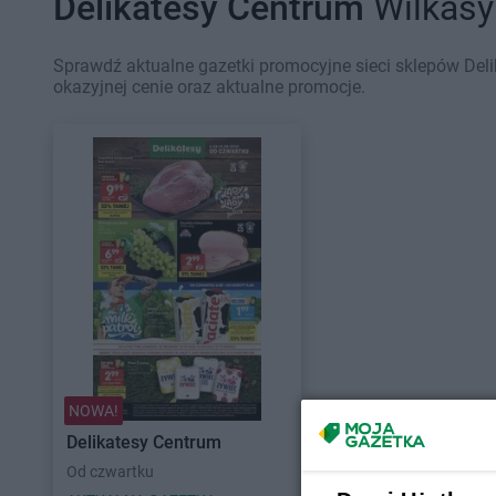
Delikatesy Centrum
Wilkasy
Sprawdź aktualne gazetki promocyjne sieci sklepów Deli
okazyjnej cenie oraz aktualne promocje.
NOWA!
Delikatesy Centrum
Od czwartku