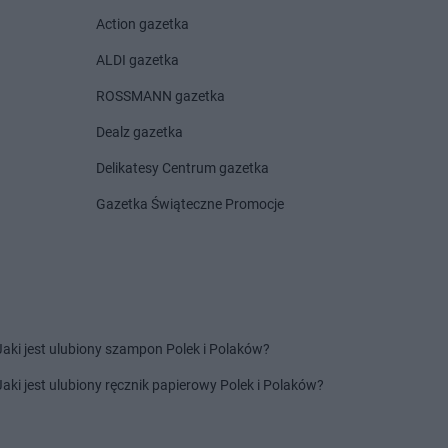
Centrum
Czarnków
Action gazetka
Centrum
Czchów
Centrum
Czeladź
ALDI gazetka
Centrum
Drwinia
Delikatesy Centrum
ROSSMANN gazetka
Centrum
Dubiecko
Dziekanowice
Dealz gazetka
Centrum
Dwikozy
Delikatesy Centrum
Dziergowice
Centrum
Dydnia
Delikatesy Centrum
Dzikowiec
Delikatesy Centrum gazetka
Centrum
Dynów
Gazetka Świąteczne Promocje
Centrum
Działoszyn
Centrum
Frysztak
Jaki jest ulubiony szampon Polek i Polaków?
Centrum
Gorzyce
Delikatesy Centrum
Grodzisk
Centrum
Gostyń
Delikatesy Centrum
Grodzisk
Jaki jest ulubiony ręcznik papierowy Polek i Polaków?
Centrum
Gostynin
Mazowiecki
Centrum
Grabowiec
Delikatesy Centrum
Gromnik