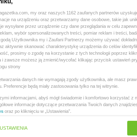
niku,
jagazetka.com, my oraz naszych 1162 zaufanych partnerów uzyskuj
cje na urządzeniu oraz przetwarzamy dane osobowe, takie jak unika
je wysyłane przez urządzenie czy dane przeglądania w celu zapewn
klam, wybór spersonalizowanych treści, pomiar reklam i treści, bad
 zgodą Użytkownika my i Zaufani Partnerzy możemy używać dokład
w innych miastach
az aktywnie skanować charakterystykę urządzenia do celów identyfi
ść, prosimy o zgodę na korzystanie z tych technologii poprzez klikn
Aleksandrów
Delikatesy Centrum
Andrespol
a i zawsze możesz ją zmienić/wycofać klikając przycisk ustawień pr
ogu strony
Biała
Delikatesy Centrum
Błaszki
Delikatesy 
rzetwarzania danych nie wymagają zgody użytkownika, ale masz praw
. Preferencje będą miały zastosowania tylko na tej witrynie.
Biała Parcela
Delikatesy Centrum
Błażowa
Delikatesy 
Biała
Delikatesy Centrum
Blizne
Delikatesy 
szymi informacjami, abyś mógł świadomie i komfortowo korzystać z
Delikatesy Centrum
Bliżyn
Delikatesy 
gółowe informacje dotyczące przetwarzania Twoich danych znajdzi
Białobrzegi
Delikatesy Centrum
Błotnica
Delikatesy 
es
oraz po kliknięciu w „Ustawienia”.
Białowieża
Strzelecka
Delikatesy 
Biały
Delikatesy Centrum
Bobowa
Delikatesy 
USTAWIENIA
Delikatesy Centrum
Bóbrka
Delikatesy 