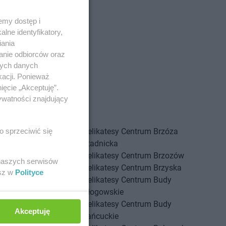
emy dostęp i
lne identyfikatory,
iania
anie odbiorców oraz
nych danych
kacji. Ponieważ
ięcie „Akceptuję”.
ywatności znajdujący
Centrum
Bolszewo
Delikatesy Centrum
Brzóza
o sprzeciwić się
Centrum
Borek Stary
Stadnicka
Centrum
Borkowice
Delikatesy Centrum
Brzozów
 naszych serwisów
Centrum
Borowa
Delikatesy Centrum
Brzyska
esz w
Polityce
Centrum
Borzęcin
Delikatesy Centrum
Budy
Centrum
Borzęta
Głogowskie
Centrum
Brenna
Delikatesy Centrum
Budy
Akceptuję
Centrum
Brody
Łańcuckie