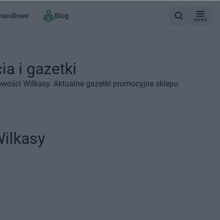
 handlowe
Blog
MENU
a i gazetki
owości Wilkasy. Aktualne gazetki promocyjne sklepu
Wilkasy