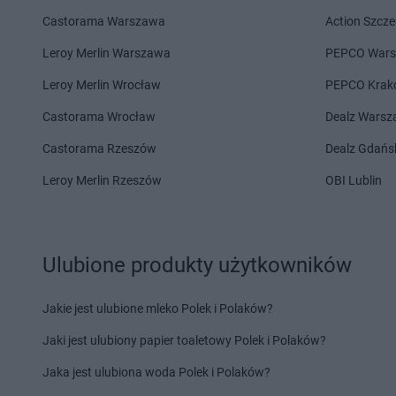
Delikatesy Centrum
Chełm
Delikatesy Centrum
Castorama Warszawa
Action Szcze
Delikatesy Centrum
Chełm Śląski
Delikatesy Centrum
Delikatesy Centrum
Chlewiska
Delikatesy Centrum
Leroy Merlin Warszawa
PEPCO War
Delikatesy Centrum
Dąbrowa
Delikatesy Centrum
Leroy Merlin Wrocław
PEPCO Krak
Tarnowska
Delikatesy Centrum
Castorama Wrocław
Dealz Wars
Delikatesy Centrum
Dąbrówki
Delikatesy Centrum
Delikatesy Centrum
Daleszyce
Delikatesy Centrum
Castorama Rzeszów
Dealz Gdańs
Delikatesy Centrum
Dankowice
Zdrój
Leroy Merlin Rzeszów
OBI Lublin
Delikatesy Centrum
Dębica
Delikatesy Centrum
Delikatesy Centrum
Dębki
Delikatesy Centrum
Delikatesy Centrum
Elbląg
Ulubione produkty użytkowników
Delikatesy Centrum
Fałków
Delikatesy Centrum
Jakie jest ulubione mleko Polek i Polaków?
Delikatesy Centrum
Gąbin
Delikatesy Centrum
Delikatesy Centrum
Garnek
Delikatesy Centrum
Jaki jest ulubiony papier toaletowy Polek i Polaków?
Delikatesy Centrum
Małopolski
Jaka jest ulubiona woda Polek i Polaków?
Gawłuszowice
Delikatesy Centrum